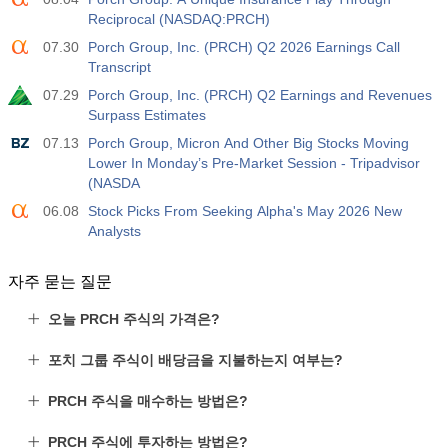
활동
예측값
훑어보기
USD
Reciprocal (NASDAQ:PRCH)
3.2%
3.5%
3.5%
07.30
Porch Group, Inc. (PRCH) Q2 2026 Earnings Call
Transcript
12:30
개인 비농업 급여
활동
예측값
훑어보기
07.29
Porch Group, Inc. (PRCH) Q2 Earnings and Revenues
USD
30 K
40 K
30 K
Surpass Estimates
07.13
Porch Group, Micron And Other Big Stocks Moving
12:30
U6 실업률
Lower In Monday’s Pre-Market Session - Tripadvisor
(NASDA
활동
예측값
훑어보기
USD
7.9%
7.9%
7.9%
06.08
Stock Picks From Seeking Alpha's May 2026 New
Analysts
17:00
베이커 휴즈 US Oil Rig Count
활동
예측값
훑어보기
자주 묻는 질문
USD
451
오늘 PRCH 주식의 가격은?
17:00
베이커 휴즈 미국 총 리그 수
포치 그룹 주식이 배당금을 지불하는지 여부는?
활동
예측값
훑어보기
USD
588
PRCH 주식을 매수하는 방법은?
19:00
연방 소비자 신용도 m/m
PRCH 주식에 투자하는 방법은?