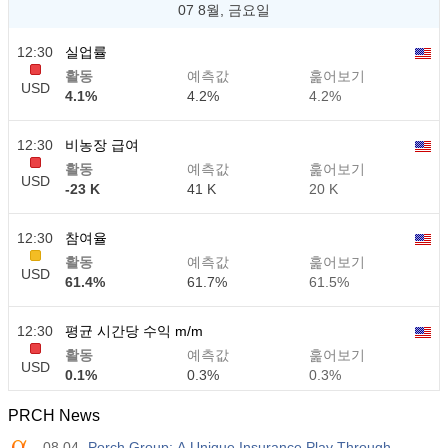
07 8월, 금요일
12:30
실업률
활동
예측값
훑어보기
USD
4.1%
4.2%
4.2%
12:30
비농장 급여
활동
예측값
훑어보기
USD
-23 K
41 K
20 K
12:30
참여율
활동
예측값
훑어보기
USD
61.4%
61.7%
61.5%
12:30
평균 시간당 수익 m/m
활동
예측값
훑어보기
USD
0.1%
0.3%
0.3%
PRCH News
12:30
평균 시간당 수익 y/y
08.04
Porch Group: A Unique Insurance Play Through