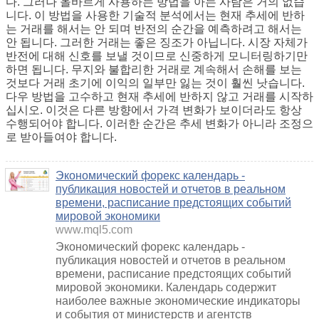
다. 그러나 올바르게 사용하는 방법을 아는 사람은 거의 없습
니다. 이 방법을 사용한 기술적 분석에서는 현재 추세에 반하
는 거래를 해서는 안 되며 반전의 순간을 예측하려고 해서는
안 됩니다. 그러한 거래는 좋은 징조가 아닙니다. 시장 자체가
반전에 대해 신호를 보낼 것이므로 신중하게 모니터링하기만
하면 됩니다. 무지와 불합리한 거래로 계속해서 손해를 보는
것보다 거래 초기에 이익의 일부만 잃는 것이 훨씬 낫습니다.
다우 방법을 고수하고 현재 추세에 반하지 않고 거래를 시작하
십시오. 이것은 다른 방향에서 가격 변화가 보이더라도 항상
수행되어야 합니다. 이러한 순간은 추세 변화가 아니라 조정으
로 받아들여야 합니다.
Экономический форекс календарь -
публикация новостей и отчетов в реальном
времени, расписание предстоящих событий
мировой экономики
www.mql5.com
Экономический форекс календарь -
публикация новостей и отчетов в реальном
времени, расписание предстоящих событий
мировой экономики. Календарь содержит
наиболее важные экономические индикаторы
и события от министерств и агентств