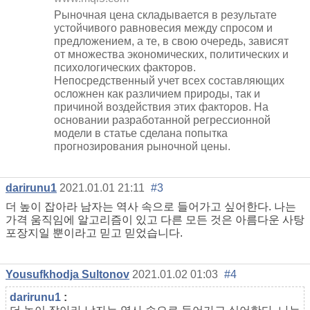
Рыночная цена складывается в результате
устойчивого равновесия между спросом и
предложением, а те, в свою очередь, зависят
от множества экономических, политических и
психологических факторов.
Непосредственный учет всех составляющих
осложнен как различием природы, так и
причиной воздействия этих факторов. На
основании разработанной регрессионной
модели в статье сделана попытка
прогнозирования рыночной цены.
darirunu1
2021.01.01 21:11
#3
더 높이 잡아라 남자는 역사 속으로 들어가고 싶어한다. 나는
가격 움직임에 알고리즘이 있고 다른 모든 것은 아름다운 사탕
포장지일 뿐이라고 믿고 믿었습니다.
Yousufkhodja Sultonov
2021.01.02 01:03
#4
darirunu1
: