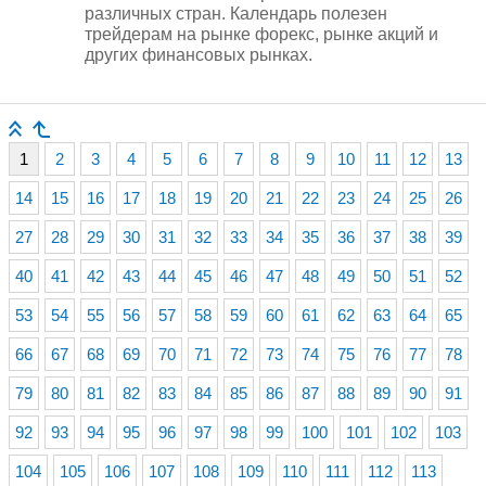
различных стран. Календарь полезен
трейдерам на рынке форекс, рынке акций и
других финансовых рынках.
1
2
3
4
5
6
7
8
9
10
11
12
13
14
15
16
17
18
19
20
21
22
23
24
25
26
27
28
29
30
31
32
33
34
35
36
37
38
39
40
41
42
43
44
45
46
47
48
49
50
51
52
53
54
55
56
57
58
59
60
61
62
63
64
65
66
67
68
69
70
71
72
73
74
75
76
77
78
79
80
81
82
83
84
85
86
87
88
89
90
91
92
93
94
95
96
97
98
99
100
101
102
103
104
105
106
107
108
109
110
111
112
113