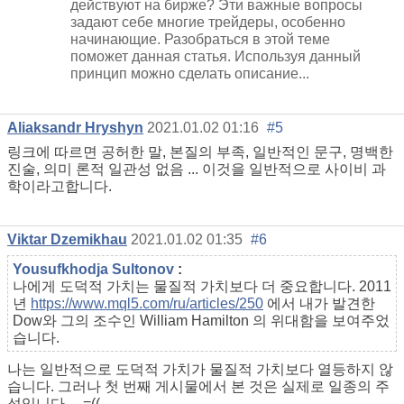
действуют на бирже? Эти важные вопросы
задают себе многие трейдеры, особенно
начинающие. Разобраться в этой теме
поможет данная статья. Используя данный
принцип можно сделать описание...
Aliaksandr Hryshyn
2021.01.02 01:16
#5
링크에 따르면 공허한 말, 본질의 부족, 일반적인 문구, 명백한
진술, 의미 론적 일관성 없음 ... 이것을 일반적으로 사이비 과
학이라고합니다.
Viktar Dzemikhau
2021.01.02 01:35
#6
Yousufkhodja Sultonov
:
나에게 도덕적 가치는 물질적 가치보다 더 중요합니다.
2011
년
https://www.mql5.com/ru/articles/250
에서 내가 발견한
Dow와 그의 조수인 William Hamilton
의 위대함을 보여주었
습니다.
나는 일반적으로 도덕적 가치가 물질적 가치보다 열등하지 않
습니다. 그러나 첫 번째 게시물에서 본 것은 실제로 일종의 주
석입니다 ... =((