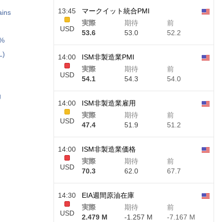
13:45
マークイット統合PMI
ains
実際
期待
前
USD
53.6
53.0
52.2
3%
L)
14:00
ISM非製造業PMI
実際
期待
前
USD
54.1
54.3
54.0
g
14:00
ISM非製造業雇用
実際
期待
前
USD
47.4
51.9
51.2
14:00
ISM非製造業価格
実際
期待
前
USD
70.3
62.0
67.7
14:30
EIA週間原油在庫
実際
期待
前
USD
2.479 M
-1.257 M
-7.167 M