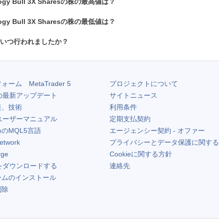
ology Bull 3X Sharesの株の最高値は？
ology Bull 3X Sharesの株の最低値は？
はいつ行われましたか？
フォーム
MetaTrader 5
プロジェクトについて
の最新アップデート
サイトニュース
装、技術
利用条件
ユーザーマニュアル
定期支払契約
のMQL5言語
エージェンシー契約 - オファー
etwork
プライバシーとデータ保護に関する
rge
Cookieに関する方針
をダウンロードする
連絡先
ームのインストール
削除