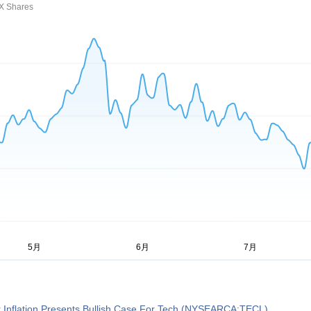
3X Shares
r Inflation Presents Bullish Case For Tech (NYSEARCA:TECL)