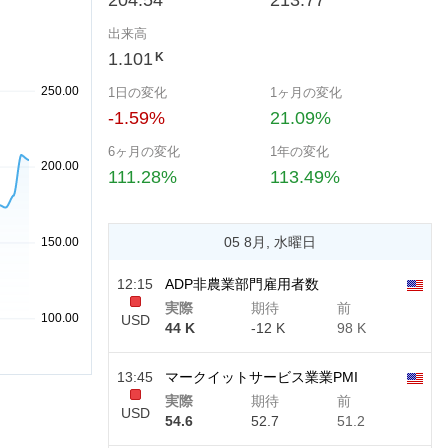
204.54
213.77
出来高
1.101
K
1日の変化
1ヶ月の変化
-1.59%
21.09%
6ヶ月の変化
1年の変化
111.28%
113.49%
05 8月, 水曜日
12:15
ADP非農業部門雇用者数
実際
期待
前
USD
44 K
-12 K
98 K
13:45
マークイットサービス業業PMI
実際
期待
前
USD
54.6
52.7
51.2