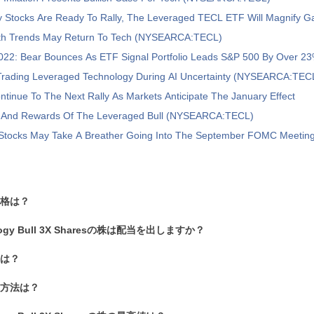
y Stocks Are Ready To Rally, The Leveraged TECL ETF Will Magnify G
th Trends May Return To Tech (NYSEARCA:TECL)
022: Bear Bounces As ETF Signal Portfolio Leads S&P 500 By Over 2
rading Leveraged Technology During AI Uncertainty (NYSEARCA:TEC
ntinue To The Next Rally As Markets Anticipate The January Effect
 And Rewards Of The Leveraged Bull (NYSEARCA:TECL)
Stocks May Take A Breather Going Into The September FOMC Meetin
価格は？
nology Bull 3X Sharesの株は配当を出しますか？
法は？
る方法は？