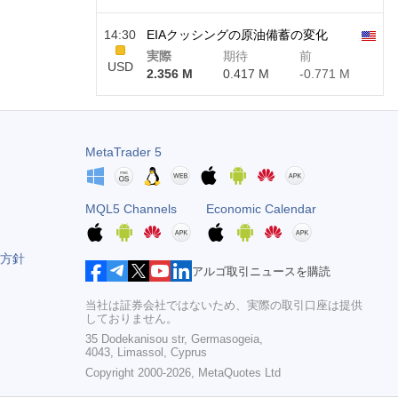
14:30
EIAクッシングの原油備蓄の変化
実際
期待
前
USD
2.356 M
0.417 M
-0.771 M
20:05
FRB Cook理事発言
実際
期待
前
USD
MetaTrader 5
MQL5 Channels
Economic Calendar
方針
アルゴ取引ニュースを購読
当社は証券会社ではないため、実際の取引口座は提供
しておりません。
35 Dodekanisou str, Germasogeia,
4043, Limassol, Cyprus
Copyright 2000-2026,
MetaQuotes Ltd