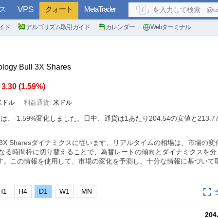
ス
VPS
クォート
MetaTrader
「
/
」を入力して検索 : @user, 
イド
アルゴリズム取引ガイド
カレンダー
Webターミナル
ology Bull 3X Shares
3.30
(
1.59%
)
米ドル
利益通貨:
米ドル
トは、
-1.59%
変化しました。日中、通貨は1あたり204.54の安値と213.
logy Bull 3X Sharesダイナミクスに従います。リアルタイムの相場は、市場
異なる時間枠に切り替えることで、為替レートの傾向とダイナミクスを分
す。この情報を使用して、市場の変化を予測し、十分な情報に基づいて
H1
H4
D1
W1
MN
204