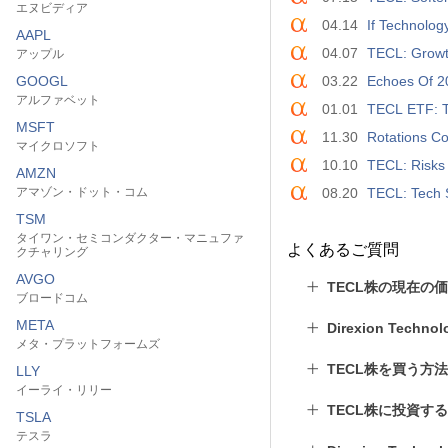
エヌビディア
04.14
If Technolog
AAPL
04.07
TECL: Grow
アップル
GOOGL
03.22
Echoes Of 2
アルファベット
01.01
TECL ETF: T
MSFT
11.30
Rotations Co
マイクロソフト
10.10
TECL: Risks
AMZN
アマゾン・ドット・コム
08.20
TECL: Tech 
TSM
タイワン・セミコンダクター・マニュファ
よくあるご質問
クチャリング
AVGO
TECL株の現在の
ブロードコム
META
Direxion Tech
メタ・プラットフォームズ
TECL株を買う方
LLY
イーライ・リリー
TECL株に投資す
TSLA
テスラ