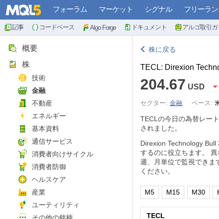
フォーラム
マーケット
シグナル
フリーラン
記事
コードベース
ドキュメント
アルゴ取引ガ
Algo Forge
概要
株に戻る
株
TECL: Direxion Techn
技術
204.67
USD
金融
不動産
セクター:
金融
ベース:
エネルギー
TECLの今日の為替レー
されました。
基本資料
通信サービス
Direxion Techno
するのに役立ちます。 
消費者向けサイクル
週、月単位で監視できま
消費者防御
ください。
ヘルスケア
産業
M5
M15
M30
ユーティリティ
TECL
その他の銘柄