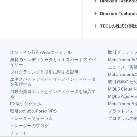
Direxion Techn
Direxion Techn
TECLの株式分割
オンライン取引/Webターミナル
取引プラット
無料のインディケータとエキスパートアドバ
MetaTrader 5
イザー
ニュース、実
プログラミングと取引に関する記事
MetaTrader 5
エキスパートアドバイザーとインディケータ
取引戦略のため
を依頼する
MQL5 Cloud N
自動売買ロボットとインディケータを購入す
る
MQL5 Algo Fo
FX取引シグナル
MetaTrader 5
取引のためのForex VPS
プラットフォ
トレーダーフォーラム
プログラムの
トレーダーのブログ
チャート