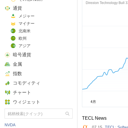
Direxion Technology Bull 
通貨
メジャー
マイナー
北南米
欧州
アジア
暗号通貨
金属
指数
コモディティ
チャート
ウィジェット
TECL News
NVDA
07.15
TECL: Softe