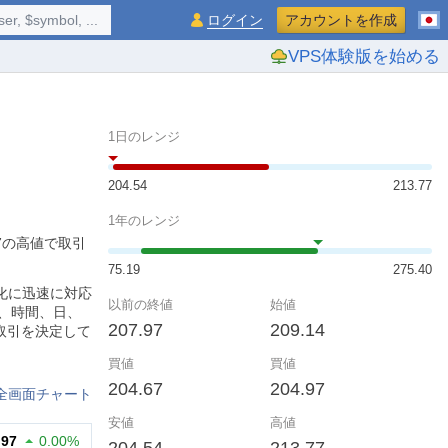
$symbol, ...
ログイン
アカウントを作成
VPS体験版を始める
1日のレンジ
204.54
213.77
1年のレンジ
77の高値で取引
75.19
275.40
の変化に迅速に対応
以前の終値
始値
、時間、日、
207.97
209.14
取引を決定して
買値
買値
204.67
204.97
全画面チャート
安値
高値
.97
0.00%