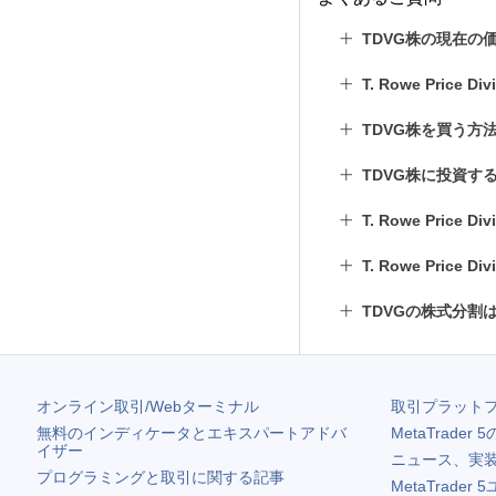
TDVG株の現在の
T. Rowe Price
TDVG株を買う方
TDVG株に投資す
T. Rowe Price 
T. Rowe Price 
TDVGの株式分割
オンライン取引/Webターミナル
取引プラット
無料のインディケータとエキスパートアドバ
MetaTrader 5
イザー
ニュース、実
プログラミングと取引に関する記事
MetaTrader 5