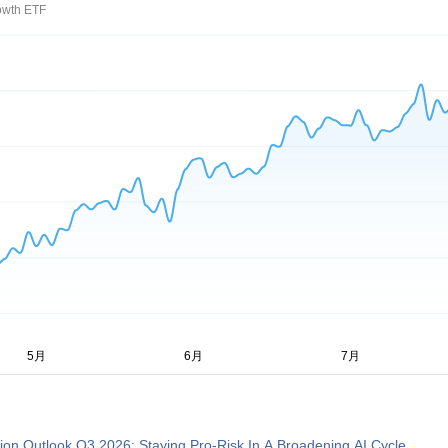
owth ETF
tion Outlook Q3 2026: Staying Pro-Risk In A Broadening AI Cycle