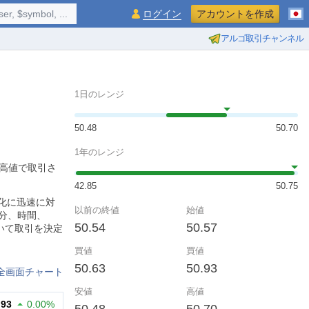
$symbol, ...
ログイン
アカウントを作成
アルゴ取引チャンネル
1日のレンジ
50.48
50.70
1年のレンジ
の高値で取引さ
42.85
50.75
の変化に迅速に対
以前の終値
始値
分、時間、
50.54
50.57
いて取引を決定
買値
買値
50.63
50.93
全画面チャート
安値
高値
.93
0.00%