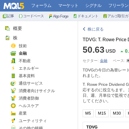
フォーラム
マーケット
シグナル
フリーラン
記事
コードベース
ドキュメント
アルゴ取引ガ
Algo Forge
概要
株に戻る
株
TDVG: T. Rowe Price 
技術
50.63
USD
0
金融
不動産
セクター:
金融
ベース:
エネルギー
TDVGの今日の為替レー
れました。
基本資料
通信サービス
T. Rowe Price D
応するのに役立ちます。
消費者向けサイクル
日、週、月単位で監視で
消費者防御
してください。
ヘルスケア
産業
M5
M15
M30
ユーティリティ
TDVG
その他の銘柄