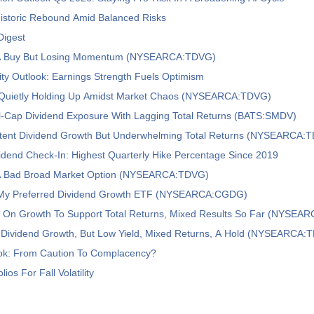
istoric Rebound Amid Balanced Risks
Digest
 A Buy But Losing Momentum (NYSEARCA:TDVG)
ty Outlook: Earnings Strength Fuels Optimism
uietly Holding Up Amidst Market Chaos (NYSEARCA:TDVG)
-Cap Dividend Exposure With Lagging Total Returns (BATS:SMDV)
tent Dividend Growth But Underwhelming Total Returns (NYSEARCA:
dend Check-In: Highest Quarterly Hike Percentage Since 2019
A Bad Broad Market Option (NYSEARCA:TDVG)
My Preferred Dividend Growth ETF (NYSEARCA:CGDG)
 On Growth To Support Total Returns, Mixed Results So Far (NYSEA
 Dividend Growth, But Low Yield, Mixed Returns, A Hold (NYSEARCA:
ook: From Caution To Complacency?
lios For Fall Volatility