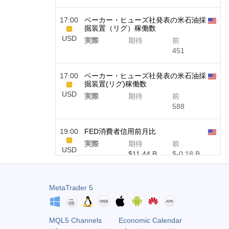
17:00
ベーカー・ヒューズ社発表の米石油採
掘装置（リグ）稼働数
USD
実際
期待
前
451
17:00
ベーカー・ヒューズ社発表の米石油採
掘装置(リグ)稼働数
USD
実際
期待
前
588
19:00
FED消費者信用前月比
実際
期待
前
USD
$​11.44 B
$​-0.18 B
19:30
CFTC金投機筋ポジション
MetaTrader 5
実際
期待
前
USD
182.1 K
MQL5 Channels
Economic Calendar
19:30
CFTC原油投機筋ポジション