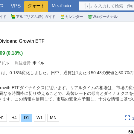
ス
VPS
クォート
MetaTrader
「
/
」を入力して検索 : @user, 
イド
アルゴリズム取引ガイド
カレンダー
Webターミナル
Dividend Growth ETF
.09
(
0.18%
)
米ドル
利益通貨:
米ドル
トは、
0.18%
変化しました。日中、通貨は1あたり50.48の安値と50.70
ividend Growth ETFダイナミクスに従います。リアルタイムの相場は、市場
 異なる時間枠に切り替えることで、為替レートの傾向とダイナミクスを
きます。この情報を使用して、市場の変化を予測し、十分な情報に基づ
H1
H4
D1
W1
MN
50