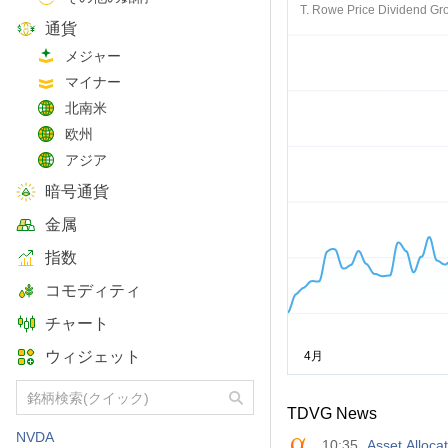
T. Rowe Price Dividend Gr
通貨
メジャー
マイナー
北南米
欧州
アジア
暗号通貨
金属
指数
コモディティ
チャート
ウィジェット
TDVG News
NVDA
10:35
Asset Alloca