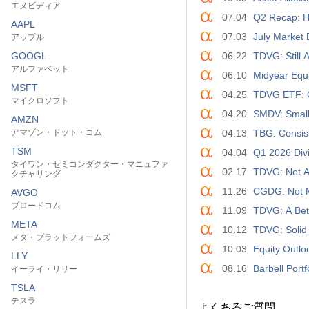
エヌビディア
07.04
Q2 Recap: H
AAPL
07.03
July Market 
アップル
GOOGL
06.22
TDVG: Still
アルファベット
06.10
Midyear Equi
MSFT
04.25
TDVG ETF: Q
マイクロソフト
04.20
SMDV: Small
AMZN
アマゾン・ドット・コム
04.13
TBG: Consis
TSM
04.04
Q1 2026 Divi
タイワン・セミコンダクター・マニュファ
02.17
TDVG: Not 
クチャリング
11.26
CGDG: Not 
AVGO
ブロードコム
11.09
TDVG: A Bet
META
10.12
TDVG: Solid
メタ・プラットフォームズ
10.03
Equity Outl
LLY
08.16
Barbell Portfo
イーライ・リリー
TSLA
テスラ
よくあるご質問