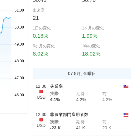
50.48
50.70
出来高
21
1日の変化
1ヶ月の変化
0.18%
1.99%
6ヶ月の変化
1年の変化
8.02%
18.02%
07 8月, 金曜日
12:30
失業率
実際
期待
前
USD
4.1%
4.2%
4.2%
12:30
非農業部門雇用者数
実際
期待
前
USD
-23 K
41 K
20 K