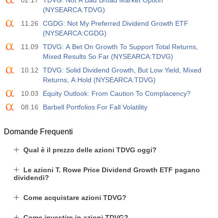
02.17
TDVG: Not A Bad Broad Market Option
USD
588
588
(NYSEARCA:TDVG)
11.26
CGDG: Not My Preferred Dividend Growth ETF
19:00
Credito al Consumo Fed m/m
(NYSEARCA:CGDG)
Agire
Fcst
Prev
11.09
TDVG: A Bet On Growth To Support Total Returns,
USD
$​14.17 B
$​11.44 B
$​-1.08 B
Mixed Results So Far (NYSEARCA:TDVG)
10.12
TDVG: Solid Dividend Growth, But Low Yield, Mixed
19:30
CFTC Oro Posizioni Nette Non Commerciali
Returns, A Hold (NYSEARCA:TDVG)
Agire
Fcst
Prev
10.03
Equity Outlook: From Caution To Complacency?
USD
197.6 K
182.1 K
08.16
Barbell Portfolios For Fall Volatility
19:30
CFTC Greggio Posizioni Nette Non Commerciali
Domande Frequenti
Agire
Fcst
Prev
USD
112.4 K
120.1 K
Qual è il prezzo delle azioni TDVG oggi?
19:30
CFTC S&amp;P 500 Posizioni Nette Non Commerciali
Le azioni T. Rowe Price Dividend Growth ETF pagano
dividendi?
Agire
Fcst
Prev
USD
-27.3 K
-17.2 K
Come acquistare azioni TDVG?
19:30
CFTC Nasdaq 100 Posizioni Nette Non Commerciali
Come investire in azioni TDVG?