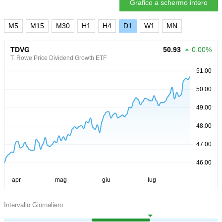
Grafico a schermo intero
M5
M15
M30
H1
H4
D1
W1
MN
TDVG
50.93
0.00%
T. Rowe Price Dividend Growth ETF
Intervallo Giornaliero