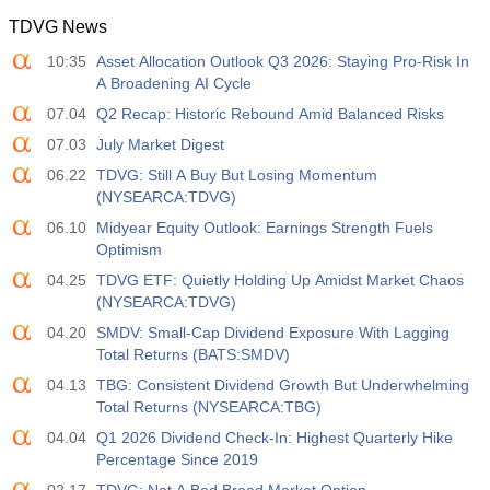
TDVG News
12:30
Guadagno Medio Orario a/a
10:35
Asset Allocation Outlook Q3 2026: Staying Pro-Risk In
Agire
Fcst
Prev
USD
A Broadening AI Cycle
3.2%
3.5%
3.5%
07.04
Q2 Recap: Historic Rebound Amid Balanced Risks
12:30
Libri Paga Privati Non Agricoli
07.03
July Market Digest
Agire
Fcst
Prev
06.22
TDVG: Still A Buy But Losing Momentum
USD
30 K
40 K
30 K
(NYSEARCA:TDVG)
06.10
Midyear Equity Outlook: Earnings Strength Fuels
12:30
Tasso di Disoccupazione U6
Optimism
Agire
Fcst
Prev
USD
04.25
TDVG ETF: Quietly Holding Up Amidst Market Chaos
7.9%
7.9%
7.9%
(NYSEARCA:TDVG)
04.20
SMDV: Small-Cap Dividend Exposure With Lagging
17:00
Baker Hughes CONTEGGIO DELLE PIATTAFORME
Total Returns (BATS:SMDV)
PETROLIFERE STATUNITENSI
USD
04.13
Agire
TBG: Consistent Dividend Growth But Underwhelming
Fcst
Prev
454
Total Returns (NYSEARCA:TBG)
451
04.04
Q1 2026 Dividend Check-In: Highest Quarterly Hike
Percentage Since 2019
17:00
Baker Hughes US Total Rig Count
Agire
Fcst
Prev