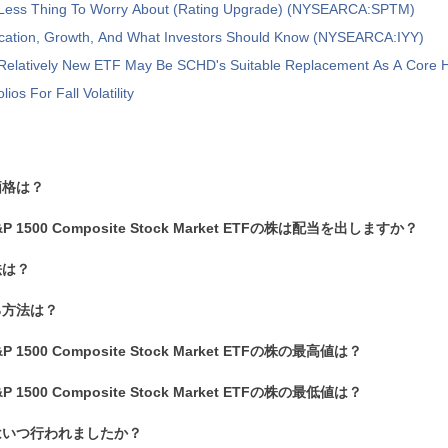
ess Thing To Worry About (Rating Upgrade) (NYSEARCA:SPTM)
fication, Growth, And What Investors Should Know (NYSEARCA:IYY)
Relatively New ETF May Be SCHD's Suitable Replacement As A Core H
lios For Fall Volatility
価格は？
o S&P 1500 Composite Stock Market ETFの株は配当を出しますか？
法は？
る方法は？
 S&P 1500 Composite Stock Market ETFの株の最高値は？
 S&P 1500 Composite Stock Market ETFの株の最低値は？
はいつ行われましたか？