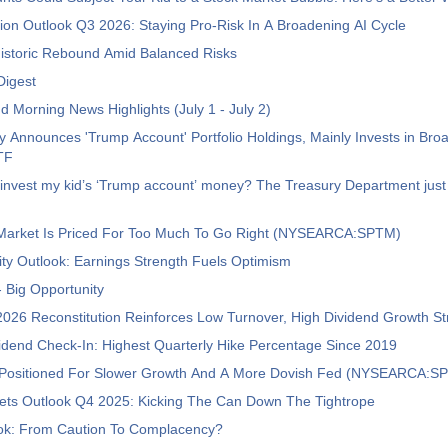
tion Outlook Q3 2026: Staying Pro-Risk In A Broadening AI Cycle
istoric Rebound Amid Balanced Risks
Digest
d Morning News Highlights (July 1 - July 2)
y Announces 'Trump Account' Portfolio Holdings, Mainly Invests in Br
TF
invest my kid’s ‘Trump account’ money? The Treasury Department just
arket Is Priced For Too Much To Go Right (NYSEARCA:SPTM)
ty Outlook: Earnings Strength Fuels Optimism
 Big Opportunity
026 Reconstitution Reinforces Low Turnover, High Dividend Growth St
dend Check-In: Highest Quarterly Hike Percentage Since 2019
Positioned For Slower Growth And A More Dovish Fed (NYSEARCA:S
kets Outlook Q4 2025: Kicking The Can Down The Tightrope
ook: From Caution To Complacency?