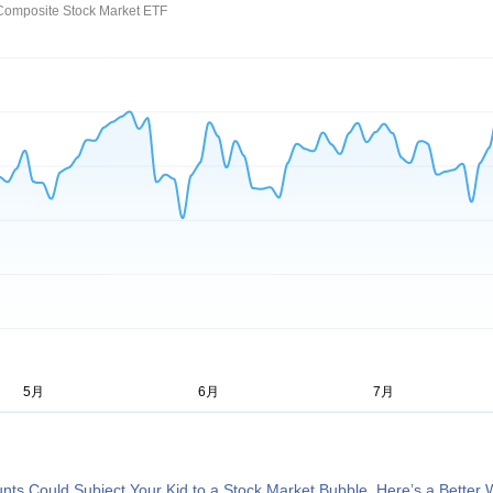
Composite Stock Market ETF
ts Could Subject Your Kid to a Stock Market Bubble. Here’s a Better W