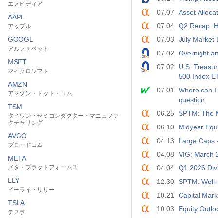
エヌビディア
07.07
Asset Alloca
AAPL
07.04
Q2 Recap: H
アップル
GOOGL
07.03
July Market 
アルファベット
07.02
Overnight an
MSFT
07.02
U.S. Treasur
マイクロソフト
500 Index E
AMZN
07.01
Where can I 
アマゾン・ドット・コム
question.
TSM
06.25
SPTM: The M
タイワン・セミコンダクター・マニュファ
クチャリング
06.10
Midyear Equi
AVGO
04.13
Large Caps -
ブロードコム
04.08
VIG: March 2
META
メタ・プラットフォームズ
04.04
Q1 2026 Divi
LLY
12.30
SPTM: Well-
イーライ・リリー
10.21
Capital Mar
TSLA
10.03
Equity Outl
テスラ