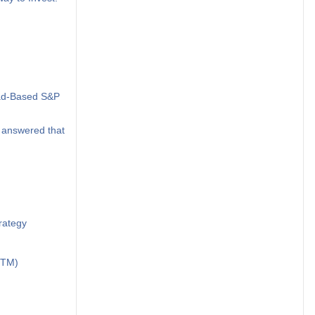
oad-Based S&P
 answered that
rategy
PTM)