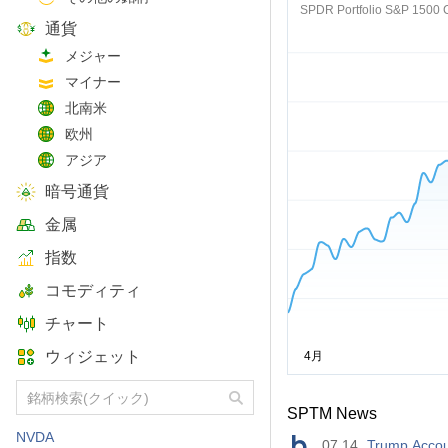
SPDR Portfolio S&P 1500 
通貨
メジャー
マイナー
北南米
欧州
アジア
暗号通貨
金属
指数
コモディティ
チャート
ウィジェット
SPTM News
NVDA
07.14
Trump Accoun