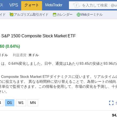
ス
VPS
クォート
MetaTrader
「
/
」を入力して検索 : @user, 
イド
アルゴリズム取引ガイド
カレンダー
Webターミナル
o S&P 1500 Composite Stock Market ETF
.60
(
0.64%
)
米ドル
利益通貨:
米ドル
トは、
0.64%
変化しました。日中、通貨は1あたり93.45の安値と93.96
P 1500 Composite Stock Market ETFダイナミクスに従います。リアル
のに役立ちます。 異なる時間枠に切り替えることで、為替レートの傾向
月単位で監視できます。この情報を使用して、市場の変化を予測し、十
さい。
4
D1
W1
MN
94