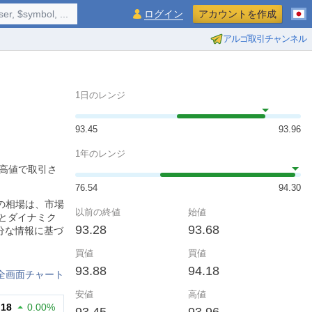
$symbol, ...
ログイン
アカウントを作成
アルゴ取引チャンネル
1日のレンジ
93.45
93.96
1年のレンジ
の高値で取引さ
76.54
94.30
タイムの相場は、市場
以前の終値
始値
とダイナミク
93.28
93.68
分な情報に基づ
買値
買値
93.88
94.18
全画面チャート
安値
高値
.18
0.00%