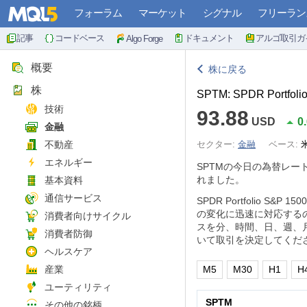
フォーラム
マーケット
シグナル
フリーラン
記事
コードベース
ドキュメント
アルゴ取引ガ
Algo Forge
概要
株に戻る
株
SPTM: SPDR Portfoli
技術
93.88
USD
0
金融
不動産
セクター:
金融
ベース:
エネルギー
SPTMの今日の為替レー
れました。
基本資料
通信サービス
SPDR Portfolio S&
の変化に迅速に対応する
消費者向けサイクル
スを分、時間、日、週、
消費者防御
いて取引を決定してくだ
ヘルスケア
産業
M5
M30
H1
H
ユーティリティ
SPTM
その他の銘柄