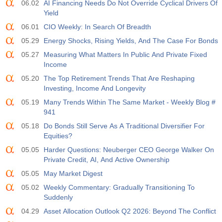
06.02
AI Financing Needs Do Not Override Cyclical Drivers Of
Yield
06.01
CIO Weekly: In Search Of Breadth
05.29
Energy Shocks, Rising Yields, And The Case For Bonds
05.27
Measuring What Matters In Public And Private Fixed
Income
05.20
The Top Retirement Trends That Are Reshaping
Investing, Income And Longevity
05.19
Many Trends Within The Same Market - Weekly Blog #
941
05.18
Do Bonds Still Serve As A Traditional Diversifier For
Equities?
05.05
Harder Questions: Neuberger CEO George Walker On
Private Credit, AI, And Active Ownership
05.05
May Market Digest
05.02
Weekly Commentary: Gradually Transitioning To
Suddenly
04.29
Asset Allocation Outlook Q2 2026: Beyond The Conflict