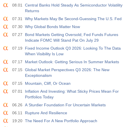
08.01
Central Banks Hold Steady As Semiconductor Volatility
Returns
07.31
Why Markets May Be Second-Guessing The U.S. Fed
07.30
Why Global Bonds Matter Now
07.27
Bond Markets Getting Oversold; Fed Funds Futures
Indicate FOMC Will Stand Pat On July 29
07.19
Fixed Income Outlook Q3 2026: Looking To The Data
When Visibility Is Low
07.17
Market Outlook: Getting Serious In Summer Markets
07.15
Global Market Perspectives Q3 2026: The New
Exceptionalism
07.15
Mountain, Cliff, Or Ocean
07.01
Inflation And Investing: What Sticky Prices Mean For
Portfolios Today
06.26
A Sturdier Foundation For Uncertain Markets
06.11
Rupture And Resilience
19:20
The Need For A New Portfolio Approach