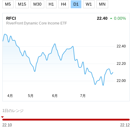
M5
M15
M30
H1
H4
D1
W1
MN
RFCI
22.40
0.00%
RiverFront Dynamic Core Income ETF
1日のレンジ
22.10
22.12