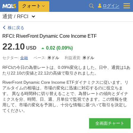
クォート
ログイン
通貨 / RFCI
株に戻る
RFCI: RiverFront Dynamic Core Income ETF
22.10
USD
0.02
(
0.09%
)
セクター:
金融
ベース:
米ドル
利益通貨:
米ドル
RFCIの今日の為替レートは、
0.09%
変化しました。日中、通貨は1あ
たり22.10の安値と22.12の高値で取引されました。
RiverFront Dynamic Core Income ETFダイナミクスに従います。リ
アルタイムの相場は、市場の変化に迅速に対応するのに役立ちま
す。 異なる時間枠に切り替えることで、為替レートの傾向とダイナ
ミクスを分、時間、日、週、月単位で監視できます。この情報を使
用して、市場の変化を予測し、十分な情報に基づいて取引を決定し
てください。
全画面チャート