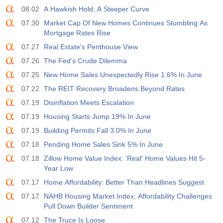
08.02
A Hawkish Hold, A Steeper Curve
07.30
Market Cap Of New Homes Continues Stumbling As
Mortgage Rates Rise
07.27
Real Estate's Penthouse View
07.26
The Fed’s Crude Dilemma
07.25
New Home Sales Unexpectedly Rise 1.6% In June
07.22
The REIT Recovery Broadens Beyond Rates
07.19
Disinflation Meets Escalation
07.19
Housing Starts Jump 19% In June
07.19
Building Permits Fall 3.0% In June
07.18
Pending Home Sales Sink 5% In June
07.18
Zillow Home Value Index: 'Real' Home Values Hit 5-
Year Low
07.17
Home Affordability: Better Than Headlines Suggest
07.17
NAHB Housing Market Index: Affordability Challenges
Pull Down Builder Sentiment
07.12
The Truce Is Loose