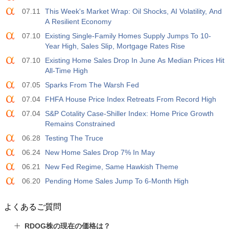
07.11
This Week's Market Wrap: Oil Shocks, AI Volatility, And
A Resilient Economy
07.10
Existing Single-Family Homes Supply Jumps To 10-
Year High, Sales Slip, Mortgage Rates Rise
07.10
Existing Home Sales Drop In June As Median Prices Hit
All-Time High
07.05
Sparks From The Warsh Fed
07.04
FHFA House Price Index Retreats From Record High
07.04
S&P Cotality Case-Shiller Index: Home Price Growth
Remains Constrained
06.28
Testing The Truce
06.24
New Home Sales Drop 7% In May
06.21
New Fed Regime, Same Hawkish Theme
06.20
Pending Home Sales Jump To 6-Month High
よくあるご質問
RDOG株の現在の価格は？