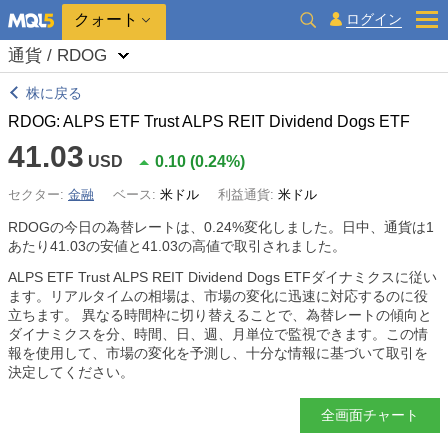
クォート
ログイン
通貨 / RDOG
株に戻る
RDOG: ALPS ETF Trust ALPS REIT Dividend Dogs ETF
41.03
USD
0.10
(
0.24%
)
セクター:
金融
ベース:
米ドル
利益通貨:
米ドル
RDOGの今日の為替レートは、
0.24%
変化しました。日中、通貨は1
あたり41.03の安値と41.03の高値で取引されました。
ALPS ETF Trust ALPS REIT Dividend Dogs ETFダイナミクスに従い
ます。リアルタイムの相場は、市場の変化に迅速に対応するのに役
立ちます。 異なる時間枠に切り替えることで、為替レートの傾向と
ダイナミクスを分、時間、日、週、月単位で監視できます。この情
報を使用して、市場の変化を予測し、十分な情報に基づいて取引を
決定してください。
全画面チャート