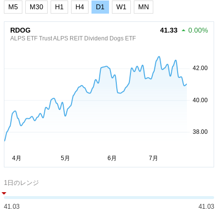
M5
M30
H1
H4
D1
W1
MN
RDOG
41.33
0.00%
ALPS ETF Trust ALPS REIT Dividend Dogs ETF
1日のレンジ
41.03
41.03