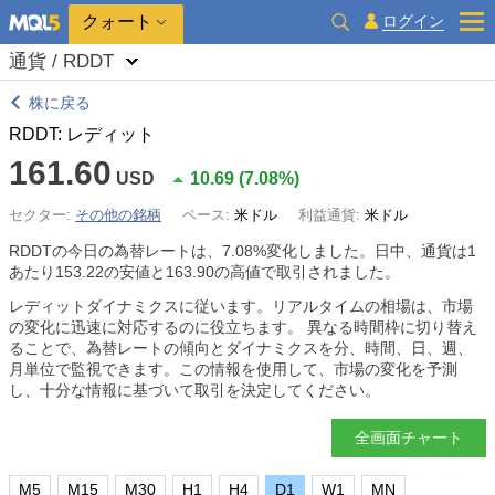
クォート
ログイン
通貨 / RDDT
株に戻る
RDDT: レディット
161.60
USD
10.69
(
7.08%
)
セクター:
その他の銘柄
ベース:
米ドル
利益通貨:
米ドル
RDDTの今日の為替レートは、
7.08%
変化しました。日中、通貨は1
あたり153.22の安値と163.90の高値で取引されました。
レディットダイナミクスに従います。リアルタイムの相場は、市場
の変化に迅速に対応するのに役立ちます。 異なる時間枠に切り替え
ることで、為替レートの傾向とダイナミクスを分、時間、日、週、
月単位で監視できます。この情報を使用して、市場の変化を予測
し、十分な情報に基づいて取引を決定してください。
全画面チャート
M5
M15
M30
H1
H4
D1
W1
MN