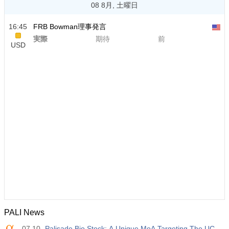
08 8月, 土曜日
16:45
FRB Bowman理事発言
実際
期待
前
USD
PALI News
07.10
Palisade Bio Stock: A Unique MoA Targeting The UC