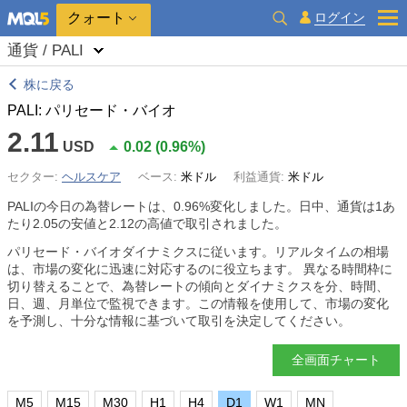
クォート
ログイン
通貨 / PALI
株に戻る
PALI: パリセード・バイオ
2.11
USD
0.02
(
0.96%
)
セクター:
ヘルスケア
ベース:
米ドル
利益通貨:
米ドル
PALIの今日の為替レートは、
0.96%
変化しました。日中、通貨は1あ
たり2.05の安値と2.12の高値で取引されました。
パリセード・バイオダイナミクスに従います。リアルタイムの相場
は、市場の変化に迅速に対応するのに役立ちます。 異なる時間枠に
切り替えることで、為替レートの傾向とダイナミクスを分、時間、
日、週、月単位で監視できます。この情報を使用して、市場の変化
を予測し、十分な情報に基づいて取引を決定してください。
全画面チャート
M5
M15
M30
H1
H4
D1
W1
MN