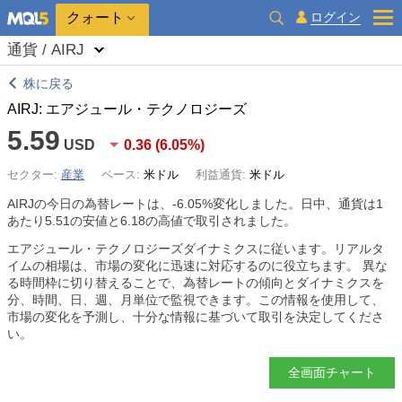
クォート
ログイン
通貨 / AIRJ
株に戻る
AIRJ: エアジュール・テクノロジーズ
5.59
USD
0.36
(
6.05%
)
セクター:
産業
ベース:
米ドル
利益通貨:
米ドル
AIRJの今日の為替レートは、
-6.05%
変化しました。日中、通貨は1
あたり5.51の安値と6.18の高値で取引されました。
エアジュール・テクノロジーズダイナミクスに従います。リアルタ
イムの相場は、市場の変化に迅速に対応するのに役立ちます。 異な
る時間枠に切り替えることで、為替レートの傾向とダイナミクスを
分、時間、日、週、月単位で監視できます。この情報を使用して、
市場の変化を予測し、十分な情報に基づいて取引を決定してくださ
い。
全画面チャート