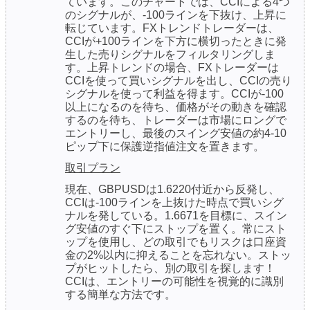
ています。このチャートでは、CCIによる4つ
のシグナルが、-100ラインを下抜け、上昇に
転じています。FXトレンドトレーダーは、
CCIが+100ラインを下方に横切ったときに発
生した売りシグナルをフィルタリングしま
す。上昇トレンドの場合、FXトレーダーは
CCIを使って買いシグナルを出し、CCIの売り
シグナルを使って利益を得ます。CCIが-100
以上になるのを待ち、価格がその動きを確認
するのを待ち、トレーダーは市場にロングで
エントリーし、最後のスイング安値の約4-10
ピップ下に保護逆指値注文を置きます。
取引プラン
現在、GBPUSDは1.6220付近から反発し、
CCIは-100ラインを上抜けた時点で買いシグ
ナルを発している。1.6671を目標に、スイン
グ安値のすぐ下にストップを置く。常にスト
ップを使用し、どの取引でもリスクは口座資
金の2%以内に抑えることを忘れない。ストッ
プがヒットしたら、別の取引を探します！
CCIは、エントリーの可能性を視覚的に識別
する簡単な方法です。