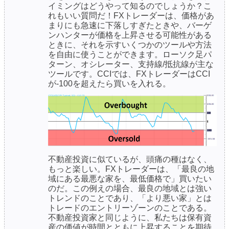
イミングはどうやって知るのでしょうか？こ
れもいい質問だ！FXトレーダーは、価格があ
まりにも急速に下落しすぎたときや、バーゲ
ンハンターが価格を上昇させる可能性がある
ときに、それを示すいくつかのツールや方法
を自由に使うことができます。ローソク足パ
ターン、オシレーター、支持線/抵抗線が主な
ツールです。CCIでは、FXトレーダーはCCI
が-100を超えたら買いを入れる。
不動産投資に似ているが、頭痛の種はなく、
もっと楽しい。FXトレーダーは、「最良の地
域にある最悪な家を、最低価格で」買いたい
のだ。この例えの場合、最良の地域とは強い
トレンドのことであり、「より悪い家」とは
トレードのエントリーゾーンのことである。
不動産投資家と同じように、私たちは保有資
産の価値が時間とともに上昇することを期待