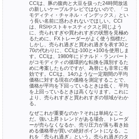
CCIは、豚の腹肉と大豆を扱った24時間放送
の新しいケーブルテレビではないので、「コ
モディティ・チャネル・インデックス」とい
う長い名前に惑わされないでほしい。CCI
は、RSIやストキャスティクスと同じよう
に、売られすぎや買われすぎの状態を見極め
るために、FXトレーダーがよく使う指標だ。
しかし、売られ過ぎと買われ過ぎを表す30と
70の代わりに、CCIは-100と+100を使用しま
す。CCIは、1980年にドナルド・ランバート
がコモディティの循環的な転換を識別するた
めに考案したものですが、為替にも非常に有
効です。CCIは、14のような一定期間の平均
価格に対する現在の価格を測定することで、
価格が平均を下回っているときは低く、平均
を上回っているときは高くなります。これに
より、売られすぎと買われすぎの領域がわか
る。
なぜこれが重要なのか？それは単純なこと
だ。強い上昇トレンドがある場合、トレーダ
ーが売らなくなるか、売り圧力が落ち着き始
める価格帯が買いの絶好ポイントになる。こ
れを「売られ過ぎ」という。売られ過ぎのタ