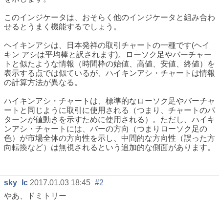
このインジケータは、おそらく他のインジケータと組み合わ
せるとうまく機能するでしょう。
ヘイキンアシは、日本発祥の取引チャートの一種です(ヘイ
キン アシは平均棒と訳されます)。ローソク足やバーチャー
トと似たような情報（時間枠の始値、高値、安値、終値）を
表示する点では似ているが、ハイキンアシ・チャートは情報
の計算方法が異なる。
ハイキンアシ・チャートは、標準的なローソク足やバーチャ
ートと同じように取引に使用される（つまり、チャートのパ
ターンが値動きを示すために使用される）。ただし、ハイキ
ンアシ・チャートには、バーの方向（つまりローソク足の
色）が市場全体の方向性を示し、中間的な方向性（誤った方
向転換など）は無視されるという追加的な側面があります。
sky_lc
2017.01.03 18:45
#2
やあ、ドミトリー