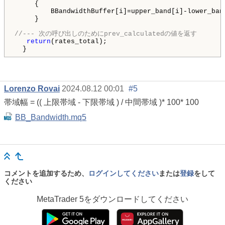
     {

         BBandwidthBuffer[i]=upper_band[i]-lower_band
     }

//--- 次の呼び出しのためにprev_calculatedの値を返す
return
(rates_total);

Lorenzo Rovai
2024.08.12 00:01
#5
帯域幅 = (( 上限帯域 - 下限帯域 ) / 中間帯域 )
* 100
* 100
BB_Bandwidth.mq5
コメントを追加するため、
ログインしてください
または
登録
をして
ください
MetaTrader 5
をダウンロードしてください