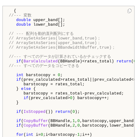
//--- 変数
double
 upper_band[];

double
 lower_band[];

// --- 配列を動的直列配列にする 
// ArraySetAsSeries(lower_band,true)；
// ArraySetAsSeries(upper_band,true)；
// ArraySetAsSeries(BBandwidthBuffer,true)；
//--- すべてのデータが計算されているかチェックする
if
(
BarsCalculated
(BBHandle)<rates_total) 
return
(
0
//--- すべてのデータをコピーできる
int
 barstocopy = 
0
;

if
(prev_calculated>rates_total||prev_calculated<=
      barstocopy = rates_total;

   } 
else
 {

      barstocopy = rates_total-prev_calculated;

if
(prev_calculated>
0
) barstocopy++;

   }

if
(
IsStopped
()) 
return
(
0
);

if
(
CopyBuffer
(BBHandle,
1
,
0
,barstocopy,upper_band)
if
(
CopyBuffer
(BBHandle,
2
,
0
,barstocopy,lower_band)
for
(
int
 i=
0
;i<barstocopy-
1
;i++)
