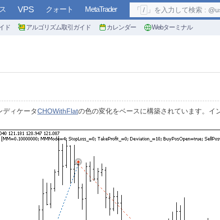
ス
VPS
クォート
MetaTrader
「
/
」を入力して検索 : @user, 
イド
アルゴリズム取引ガイド
カレンダー
Webターミナル
インディケータ
CHOWithFlat
の色の変化をベースに構築されています。イ