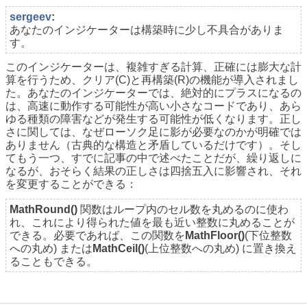
sergeev
:
あなたのインジケーターは構築時に少し不具合がありま
す。
このインジケーターは、複雑すぎる計算、正確には膨大な計
算を行うため、クリア(C)と再構築(R)の機能が導入されまし
た。あなたのインジケーターでは、絶対的にプラスになるの
は、高速に動作する可能性が高い小さなコードであり、あら
ゆる種類の障害などが発生する可能性が低くなります。正し
さに関しては、なぜローソク足に影が必要なのかが明確では
ありません（古典的な構造と矛盾しているだけです）。そし
てもう一つ、すでに記事の中で述べたことだが、繰り返しに
なるが、おそらく結果の正しさは四捨五入に影響され、それ
を変更することができる：
MathRound()
関数はループ内のセル数を丸めるのに使わ
れ、これにより得られた値を最も近い整数に丸めることが
できる。必要であれば、この関数を
MathFloor()
(下位整数
への丸め) または
MathCeil()
(上位整数への丸め) に置き換え
ることもできる。