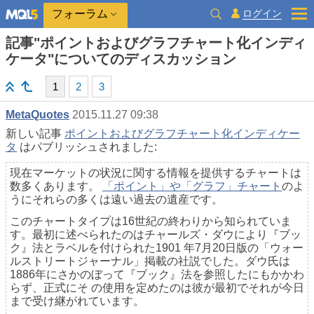
ログイン
フォーラム
記事"ポイントおよびグラフチャート化インディ
ケータ"についてのディスカッション
1
2
3
MetaQuotes
2015.11.27 09:38
新しい記事
ポイントおよびグラフチャート化インディケー
タ
はパブリッシュされました:
現在マーケットの状況に関する情報を提供するチャートは
数多くあります。
「ポイント」や「グラフ」チャート
のよ
うにそれらの多くは遠い過去の遺産です。
このチャートタイプは16世紀の終わりから知られていま
す。最初に述べられたのはチャールズ・ダウにより『ブッ
ク』法とラベルを付けられた1901 年7月20日版の「ウォー
ルストリートジャーナル」掲載の社説でした。ダウ氏は
1886年にさかのぼって『ブック』法を参照したにもかかわ
らず、正式にそ の使用を定めたのは彼が最初でそれが今日
まで受け継がれています。