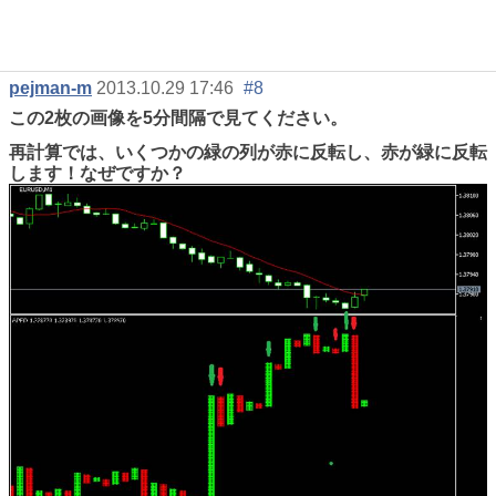
pejman-m
2013.10.29 17:46
#8
この2枚の画像を5分間隔で見てください。
再計算では、いくつかの緑の列が赤に反転し、赤が緑に反転
します！なぜですか？