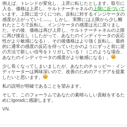
例えば、トレンドが変化し、上昇に転じたとします。取引に
入る。価格は上昇し、ケルトナーチャネルの
上限に近づいて
います。上限に近づくにつれ、反転に対するインジケータの
感度が上がっていく......。しかし、実際には上限から少し離
れたところで反転し、インジケータの感度は元に戻りまし
た。その後、価格は再び上昇し、ケルトナーチャネルの上限
に再び接近し（したがって、あなたのインディケータの反応
性がより敏感になる）、その後価格はより強く反転し、最終
的に通常の感度の反応を待っていたかのようにずっと前に逆
の方法で新しい信号をトリガしている！（このような場合、
あなたのインディケータの感度がより敏感になる）。
少し長くなってしまいましたが、あなたのチョッピー・イン
ディケーターは興味深いので、改善のためのアイデアを提案
したいと思います。
私の説明が明確であることを望みます。
そして、このフォーラムであなたの素晴らしい貢献をするた
めにIgoradに感謝します。
VN.