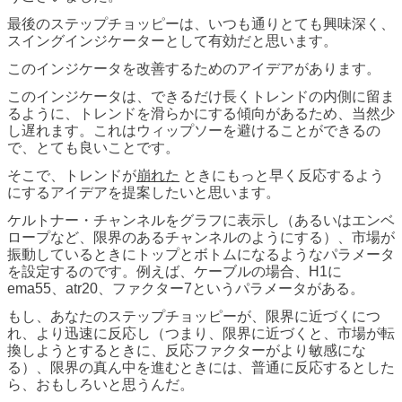
最後のステップチョッピーは、いつも通りとても興味深く、
スイングインジケーターとして有効だと思います。
このインジケータを改善するためのアイデアがあります。
このインジケータは、できるだけ長くトレンドの内側に留ま
るように、トレンドを滑らかにする傾向があるため、当然少
し遅れます。これはウィップソーを避けることができるの
で、とても良いことです。
そこで、トレンドが
崩れた
ときにもっと早く反応するよう
にするアイデアを提案したいと思います。
ケルトナー・チャンネルをグラフに表示し（あるいはエンベ
ロープなど、限界のあるチャンネルのようにする）、市場が
振動しているときにトップとボトムになるようなパラメータ
を設定するのです。例えば、ケーブルの場合、H1に
ema55、atr20、ファクター7というパラメータがある。
もし、あなたのステップチョッピーが、限界に近づくにつ
れ、より迅速に反応し（つまり、限界に近づくと、市場が転
換しようとするときに、反応ファクターがより敏感にな
る）、限界の真ん中を進むときには、普通に反応するとした
ら、おもしろいと思うんだ。