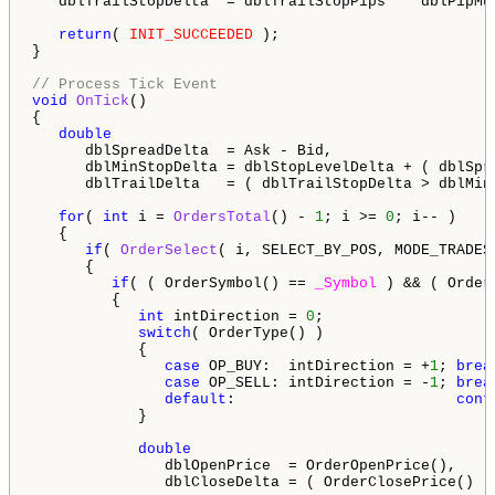
   dblTrailStopDelta  = dblTrailStopPips  * dblPipMu
return
( 
INIT_SUCCEEDED
 );

}

// Process Tick Event
void
OnTick
()

{

double
      dblSpreadDelta  = Ask - Bid,

      dblMinStopDelta = dblStopLevelDelta + ( dblSpre
      dblTrailDelta   = ( dblTrailStopDelta > dblMin
for
( 
int
 i = 
OrdersTotal
() - 
1
; i >= 
0
; i-- )

   {

if
( 
OrderSelect
( i, SELECT_BY_POS, MODE_TRADES 
      {

if
( ( OrderSymbol() == 
_Symbol
 ) && ( Order
         {

int
 intDirection = 
0
;

switch
( OrderType() )

            {

case
 OP_BUY:  intDirection = +
1
; 
brea
case
 OP_SELL: intDirection = -
1
; 
brea
default
:                         
cont
            }

double
               dblOpenPrice  = OrderOpenPrice(),

               dblCloseDelta = ( OrderClosePrice() - 