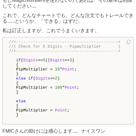
もしMagicNumbersを使わないのであれば、その基準は削除
してください....
これで、どんなチャートでも、どんな注文でもトレールでき
る......というか、「できる」はずだ。
私は訂正しますが、これでうまくいきます。
//+------------------------------------------+
//| Check for 5 Digits - Pipmultiplier       |
//+------------------------------------------+
if
(
Digits
==
5
||
Digits
==
3
) 

   {

   PipMultiplier = 
10
*
Point
;

   }

else
if
(
Digits
==
2
) 

   {

   PipMultiplier = 
100
*
Point
;

   }

else
   {

   PipMultiplier = 
Point
;

   }

FMICさんの助けには感心します...。ナイスワン