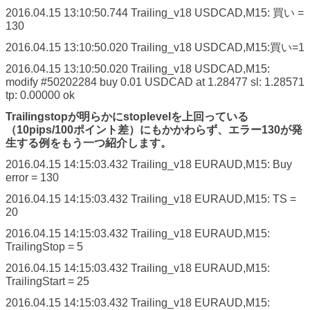
2016.04.15 13:10:50.744
Trailing_v18 USDCAD,M15: 買い =
130
2016.04.15 13:10:50.020
Trailing_v18 USDCAD,M15:買い=1
2016.04.15 13:10:50.020
Trailing_v18 USDCAD,M15:
modify #50202284 buy 0.01 USDCAD at 1.28477 sl: 1.28571
tp: 0.00000 ok
Trailingstopが明らかにstoplevelを上回っている
（10pips/100ポイント差）にもかかわらず、エラー130が発
生する例をもう一つ紹介します。
2016.04.15 14:15:03.432
Trailing_v18 EURAUD,M15: Buy
error = 130
2016.04.15 14:15:03.432
Trailing_v18 EURAUD,M15: TS =
20
2016.04.15 14:15:03.432
Trailing_v18 EURAUD,M15:
TrailingStop = 5
2016.04.15 14:15:03.432
Trailing_v18 EURAUD,M15:
TrailingStart = 25
2016.04.15 14:15:03.432
Trailing_v18 EURAUD,M15: