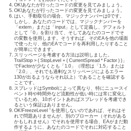
OK!あなたが行ったコードの変更を見てみましょう。
OK!あなたが行ったコードの変更を見てみましょう。
はい、手動取引の場合、マジックナンバーは0です。
しかし、あなたのコードでは、マジックナンバーを
「extern」または「input」として定義し、デフォルト
として「0」を割り当て、そしてあなたのコードでそ
の変数を使用します。そうすれば、そのEAを他の場面
で使ったり、他のEAでコードを再利用したりすること
が簡単にできます。
スリッページを考慮する方法は説明しました。
TrailStop > ( StopLevel + ( CurrentSpread * Factor ) )」
でFactorが少なくとも「1.0」（理想は「1.5」または
「2.0」、それでも過剰なスリッページによるエラー
130が出るようならそれ以上）であることを確認する
ことです。
スプレッドはSymbolによって異なり、特にニュースイ
ベント時や時間外など流動性が低い時には常に変化し
ているため、10ポイントあればスプレッドを考慮でき
るという保証はありません。
OK!FreezeLevel "を使用しないのであれば、それはそ
れで問題ありませんが、別のブローカー（それがある
かもしれません）でそれを使用する場合、EAがまだ動
作するように、あなたのコードでそれに対応すること