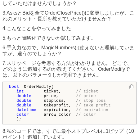
していただけませんでしょうか？
3.AsksとBidを全てOrderClosePrice()に変更しましたが、こ
れのメリット・長所を教えていただけませんか？
4.こんなことをやってみました
5.もっと簡略化できないか試してみます。
6.手入力なので、MagicNumbersは使えないと理解していま
すが、違うのでしょうか？
7.スリッページを考慮する方法がわかりません。 どこで、
どのように追加するのか教えてください。 OrderModifyで
は、以下のパラメータしか使用できません。
bool
  OrderModify(

int
        ticket,      
// ticket
double
     price,       
// price
double
     stoploss,    
// stop loss
double
     takeprofit,  
// take profit
datetime
   expiration,  
// expiration
color
      arrow_color  
// color
   );
8.私のコードでは、すでに最小ストプレベルに1ピップ（10
ポイント）追加しています。