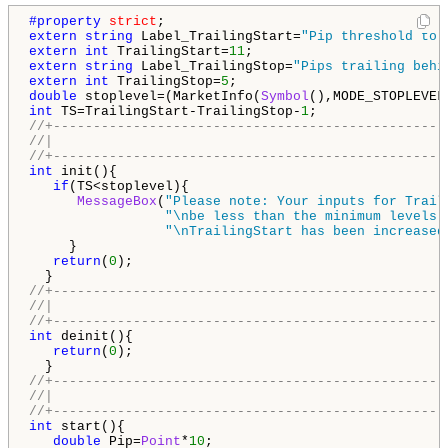
#property 
strict
extern
string
 Label_TrailingStart=
"Pip threshold to 
extern
int
 TrailingStart=
11
extern
string
 Label_TrailingStop=
"Pips trailing behi
extern
int
 TrailingStop=
5
double
 stoplevel=(MarketInfo(
Symbol
(),MODE_STOPLEVEL
int
 TS=TrailingStart-TrailingStop-
1
//+-------------------------------------------------
//|                                                 
//+-------------------------------------------------
int
 init(){

if
(TS<stoplevel){

MessageBox
(
"Please note: Your inputs for Trail
"\nbe less than the minimum levels 
"\nTrailingStart has been increased
     }

return
(
0
);

//+-------------------------------------------------
//|                                                 
//+-------------------------------------------------
int
 deinit(){

return
(
0
);

//+-------------------------------------------------
//|                                                 
//+-------------------------------------------------
int
 start(){

double
 Pip=
Point
*
10
;
