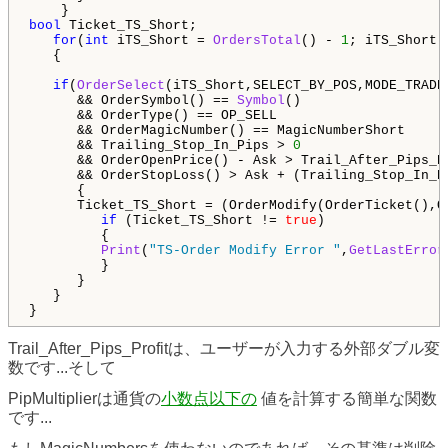
bool
 Ticket_TS_Short;

for
(
int
 iTS_Short = 
OrdersTotal
() - 
1
; iTS_Short 
   {

if
(
OrderSelect
(iTS_Short,SELECT_BY_POS,MODE_TRADE
      && OrderSymbol() == 
Symbol
()

      && OrderType() == OP_SELL

      && OrderMagicNumber() == MagicNumberShort

      && Trailing_Stop_In_Pips > 
0
      && OrderOpenPrice() - Ask > Trail_After_Pips_Pr
      && OrderStopLoss() > Ask + (Trailing_Stop_In_Pi
      {

      Ticket_TS_Short = (OrderModify(OrderTicket(),O
if
 (Ticket_TS_Short != 
true
)

         {

Print
(
"TS-Order Modify Error "
,
GetLastError
         }

      }

   }

}
Trail_After_Pips_Profitは、ユーザーが入力する外部ダブル変
数です...そして
PipMultiplierは通貨の
小数点以下の
値を計算する簡単な関数
です...