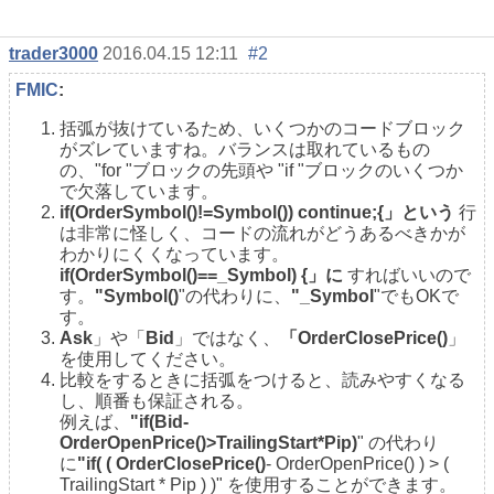
trader3000
2016.04.15 12:11
#2
FMIC
:
括弧が抜けているため、いくつかのコードブロック
がズレていますね。バランスは取れているもの
の、"for "ブロックの先頭や "if "ブロックのいくつか
で欠落しています。
if(OrderSymbol()!=Symbol()) continue;{」という
行
は非常に怪しく、コードの流れがどうあるべきかが
わかりにくくなっています。
if(OrderSymbol()==_Symbol) {」に
すればいいので
す。
"Symbol()
"の代わりに、
"_Symbol
"でもOKで
す。
Ask
」や「
Bid
」ではなく、
「OrderClosePrice()
」
を使用してください。
比較をするときに括弧をつけると、読みやすくなる
し、順番も保証される。
例えば、
"if(Bid-
OrderOpenPrice()>TrailingStart*Pip)
" の代わり
に
"if( (
OrderClosePrice()
- OrderOpenPrice() ) > (
TrailingStart * Pip ) )" を使用することができます。