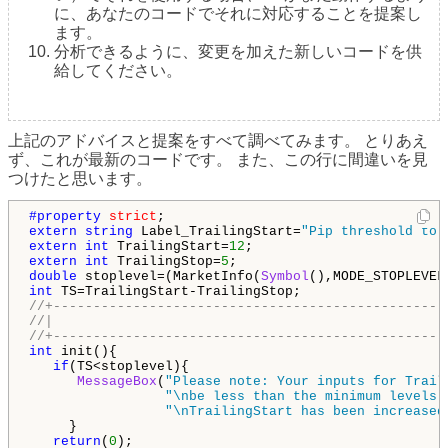
に、あなたのコードでそれに対応することを提案し
ます。
分析できるように、変更を加えた新しいコードを供
給してください。
上記のアドバイスと提案をすべて調べてみます。 とりあえ
ず、これが最新のコードです。 また、この行に間違いを見
つけたと思います。
#property 
strict
extern
string
 Label_TrailingStart=
"Pip threshold to 
extern
int
 TrailingStart=
12
extern
int
 TrailingStop=
5
double
 stoplevel=(MarketInfo(
Symbol
(),MODE_STOPLEVEL
int
//+-------------------------------------------------
//|                                                 
//+-------------------------------------------------
int
 init(){

if
(TS<stoplevel){

MessageBox
(
"Please note: Your inputs for Trail
"\nbe less than the minimum levels 
"\nTrailingStart has been increased
     } 

return
(
0
);
