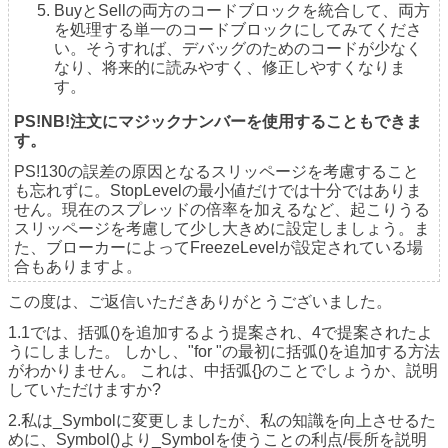
BuyとSellの両方のコードブロックを統合して、両方
を処理する単一のコードブロックにしてみてくださ
い。そうすれば、デバッグのためのコードが少なく
なり、将来的に読みやすく、修正しやすくなりま
す。
PS!NB!注文にマジックナンバーを使用することもできま
す。
PS!130の誤差の原因となるスリッページを考慮すること
も忘れずに。StopLevelの最小値だけでは十分ではありま
せん。現在のスプレッドの倍率を加えるなど、起こりうる
スリッページを考慮して少し大きめに設定しましょう。ま
た、ブローカーによってFreezeLevelが設定されている場
合もありますよ。
この度は、ご返信いただきありがとうございました。
1.1では、括弧()を追加するよう提案され、4で提案されたよ
うにしました。 しかし、"for "の最初に括弧()を追加する方法
がわかりません。 これは、中括弧{}のことでしょうか、説明
していただけますか?
2.私は_Symbolに変更しましたが、私の知識を向上させるた
めに、Symbol()より_Symbolを使うことの利点/長所を説明