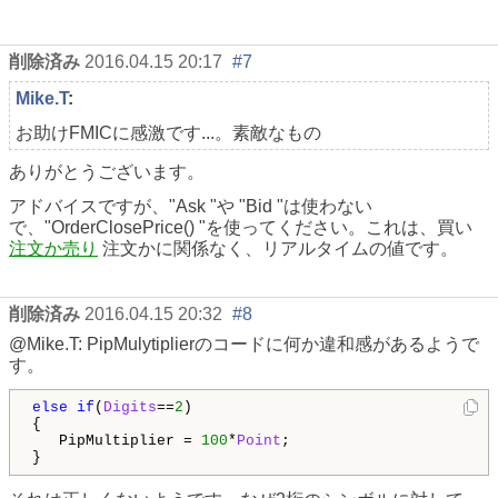
削除済み
2016.04.15 20:17
#7
Mike.T
:
お助けFMICに感激です...。素敵なもの
ありがとうございます。
アドバイスですが、"Ask "や "Bid "は使わない
で、"OrderClosePrice() "を使ってください。これは、買い
注文か売り
注文かに関係なく、リアルタイムの値です。
削除済み
2016.04.15 20:32
#8
@Mike.T: PipMulytiplierのコードに何か違和感があるようで
す。
else
if
(
Digits
==
2
) 

{

   PipMultiplier = 
100
*
Point
;

}