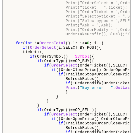
                        Print("OrderSelect = ",Order
                        Print("ticket = ",ticket);

                        Print("OrderTicket = ",OrderT
                        Print("Selectbyticket = ",SEL
                        Print("Selectbypos = ",SELECT
                        Print("Ask = ",Ask);

                        Print("OrderModify = ",Order
                        OrderTakeProfit(),Blue));*/
for
(
int
 i=
OrdersTotal
()-
1
; i>=
0
; i--)

if
(
OrderSelect
(i,SELECT_BY_POS)){

      ticket++;

if
(OrderSymbol()==
_Symbol
){

if
(OrderType()==OP_BUY){

if
(
OrderSelect
(OrderTicket(),SELECT_BY
if
((OrderClosePrice()-OrderOpenPri
if
(TrailingStop<OrderClosePrice
                        RefreshRates();

if
(!OrderModify(OrderTicket(
Print
(
"Buy error = "
,
GetLast
                        }     

                    }  

                }     

            }  

if
(OrderType()==OP_SELL){

if
(
OrderSelect
(OrderTicket(),SELECT_BY
if
((OrderOpenPrice()-OrderClosePri
if
(TrailingStop>OrderClosePrice
                        RefreshRates();

if
(!OrderModify(OrderTicket(