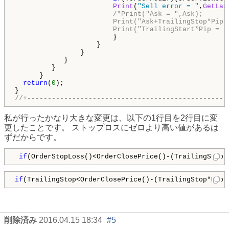
Print
(
"Sell error = "
,
GetLas
/*Print("Ask = ",Ask);

                        Print("Ask+TrailingStop*Pip =
                        Print("TrailingStart*Pip = "
                        }

                    }

                }  

            }

         }

      }   

return
(
0
);

//+-------------------------------------------------
私が行ったかなり大きな変更は、以下の1行目を2行目に変
更したことです。 ストップロスにゼロより高い値があるは
ずだからです。
if
(OrderStopLoss()<OrderClosePrice()-(TrailingStop*
if
(TrailingStop<OrderClosePrice()-(TrailingStop*Pip)
削除済み
2016.04.15 18:34
#5