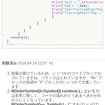
Print
(
"Sell = "
,
GetLastError
Print
(
"Ask = "
,Ask);

Print
(
"Ask+TrailingStop*Pip 
Print
(
"TrailingStart*Pip = "
                        }

                    }

                }  

            }

         }

      }   

return
(
0
);

//+-------------------------------------------------
削除済み
2016.04.14 21:37
#1
括弧が抜けているため、いくつかのコードブロックが
ズレていますね。バランスはとれていますが、"for "ブ
ロックの先頭や "if "ブロックのいくつかで欠落してい
ます。
if(OrderSymbol()!=Symbol()) continue;{」という
行
は非常に怪しく、コードの流れがどうあるべきかがわ
かりにくくなっています。
if(OrderSymbol()==_Symbol) {」に
すればいいので