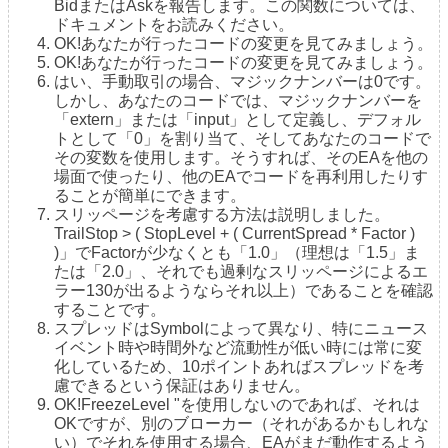
BidまたはAskを報告します。この関数については、
ドキュメントをお読みください。
OK!あなたが行ったコードの変更を見てみましょう。
OK!あなたが行ったコードの変更を見てみましょう。
はい、手動取引の場合、マジックナンバーは0です。
しかし、あなたのコードでは、マジックナンバーを
「extern」または「input」として定義し、デフォル
トとして「0」を割り当て、そしてあなたのコードで
その変数を使用します。そうすれば、そのEAを他の
場面で使ったり、他のEAでコードを再利用したりす
ることが簡単にできます。
スリッページを考慮する方法は説明しました。
TrailStop > ( StopLevel + ( CurrentSpread * Factor )
)」でFactorが少なくとも「1.0」（理想は「1.5」ま
たは「2.0」、それでも過剰なスリッページによるエ
ラー130が出るようならそれ以上）であることを確認
することです。
スプレッドはSymbolによって異なり、特にニュース
イベント時や時間外など流動性が低い時には常に変
化しているため、10ポイントあればスプレッドを考
慮できるという保証はありません。
OK!FreezeLevel "を使用しないのであれば、それは
OKですが、別のブローカー（それがあるかもしれな
い）でそれを使用する場合、EAがまだ動作するよう