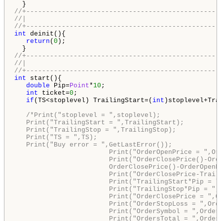
//+-------------------------------------------------
//|                                                 
//+-------------------------------------------------
int
 deinit(){

return
(
0
);

//+-------------------------------------------------
//|                                                 
//+-------------------------------------------------
int
 start(){

double
 Pip=
Point
*
10
;

int
 ticket=
0
;

if
(TS<stoplevel) TrailingStart=(
int
)stoplevel+Tra
/*Print("stoplevel = ",stoplevel);

   Print("TrailingStart = ",TrailingStart);

   Print("TrailingStop = ",TrailingStop);

   Print("TS = ",TS);

   Print("Buy error = ",GetLastError());

                        Print("OrderOpenPrice = ",Ord
                        Print("OrderClosePrice()-Ord
                        OrderClosePrice()-OrderOpenPr
                        Print("OrderClosePrice-Trail
                        Print("TrailingStart*Pip = ",
                        Print("TrailingStop*Pip = ",T
                        Print("OrderClosePrice = ",Or
                        Print("OrderStopLoss = ",Orde
                        Print("OrderSymbol = ",OrderS
                        Print("OrdersTotal = ",Orders