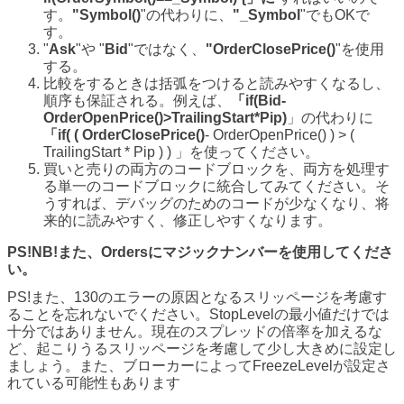
す。
"Symbol()
"の代わりに、
"_Symbol
"でもOKで
す。
"
Ask
"や "
Bid
"ではなく、
"OrderClosePrice()
"を使用
する。
比較をするときは括弧をつけると読みやすくなるし、
順序も保証される。例えば、
「if(Bid-
OrderOpenPrice()>TrailingStart*Pip)
」の代わりに
「if( (
OrderClosePrice()
- OrderOpenPrice() ) > (
TrailingStart * Pip ) ) 」を使ってください。
買いと売りの両方のコードブロックを、両方を処理す
る単一のコードブロックに統合してみてください。そ
うすれば、デバッグのためのコードが少なくなり、将
来的に読みやすく、修正しやすくなります。
PS!NB!また、Ordersにマジックナンバーを使用してくださ
い。
PS!また、130のエラーの原因となるスリッページを考慮す
ることを忘れないでください。StopLevelの最小値だけでは
十分ではありません。現在のスプレッドの倍率を加えるな
ど、起こりうるスリッページを考慮して少し大きめに設定し
ましょう。また、ブローカーによってFreezeLevelが設定さ
れている可能性もあります