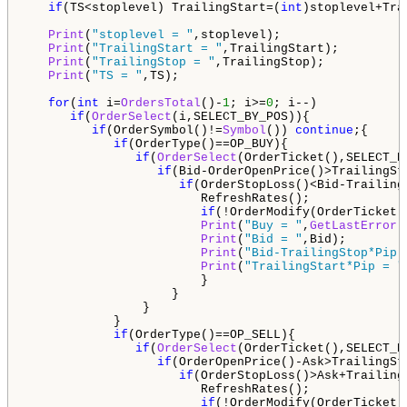
if
(TS<stoplevel) TrailingStart=(
int
)stoplevel+Tra
Print
(
"stoplevel = "
,stoplevel);

Print
(
"TrailingStart = "
,TrailingStart);

Print
(
"TrailingStop = "
,TrailingStop);

Print
(
"TS = "
,TS);

for
(
int
 i=
OrdersTotal
()-
1
; i>=
0
; i--)

if
(
OrderSelect
(i,SELECT_BY_POS)){

if
(OrderSymbol()!=
Symbol
()) 
continue
;{

if
(OrderType()==OP_BUY){

if
(
OrderSelect
(OrderTicket(),SELECT_BY
if
(Bid-OrderOpenPrice()>TrailingSta
if
(OrderStopLoss()<Bid-TrailingS
                        RefreshRates();

if
(!OrderModify(OrderTicket(
Print
(
"Buy = "
,
GetLastError
(
Print
(
"Bid = "
,Bid);

Print
(
"Bid-TrailingStop*Pip 
Print
(
"TrailingStart*Pip = "
                        }     

                    }  

                }     

            }  

if
(OrderType()==OP_SELL){

if
(
OrderSelect
(OrderTicket(),SELECT_BY
if
(OrderOpenPrice()-Ask>TrailingSta
if
(OrderStopLoss()>Ask+TrailingS
                        RefreshRates();

if
(!OrderModify(OrderTicket(