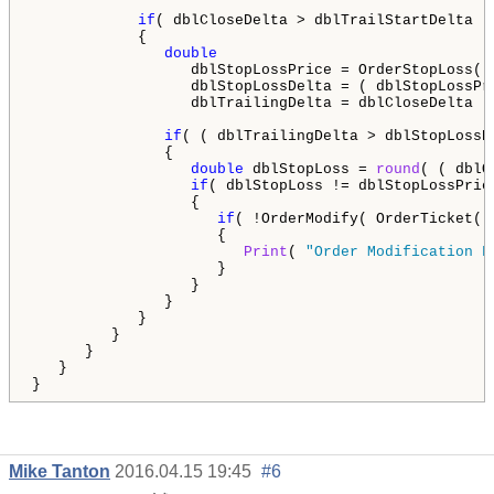
if
( dblCloseDelta > dblTrailStartDelta )

            {

double
                  dblStopLossPrice = OrderStopLoss(),
                  dblStopLossDelta = ( dblStopLossPr
                  dblTrailingDelta = dblCloseDelta - 
if
( ( dblTrailingDelta > dblStopLossD
               {

double
 dblStopLoss = 
round
( ( dblO
if
( dblStopLoss != dblStopLossPrice
                  {

if
( !OrderModify( OrderTicket()
                     {

Print
( 
"Order Modification F
                     }

                  }

               }

            }

         }

      }

   }

}
Mike Tanton
2016.04.15 19:45
#6