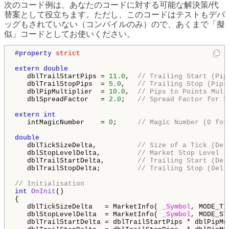
次のコード例は、あなたのコードに対する可能な解決策/代
替案として役立ちます。ただし、このコードはテストもデバ
ッグもされていない（コンパイルのみ）ので、あくまで「擬
似」コードとしてお使いください。
#property 
strict
extern
double
   dblTrailStartPips = 
11.0
,  
// Trailing Start (Pip
   dblTrailStopPips  = 
5.0
,   
// Trailing Stop (Pips
   dblPipMultiplier  = 
10.0
,  
// Pips to Points Mult
   dblSpreadFactor   = 
2.0
;   
// Spread Factor for S
extern
int
   intMagicNumber    = 
0
;     
// Magic Number (0 for
double
   dblTickSizeDelta,          
// Size of a Tick (Del
   dblStopLevelDelta,         
// Market Stop Level (
   dblTrailStartDelta,        
// Trailing Start (Del
   dblTrailStopDelta;         
// Trailing Stop (Delt
// Initialisation
int
OnInit
()

{

   dblTickSizeDelta   = MarketInfo( 
_Symbol
, MODE_TI
   dblStopLevelDelta  = MarketInfo( 
_Symbol
, MODE_ST
   dblTrailStartDelta = dblTrailStartPips * dblPipMu