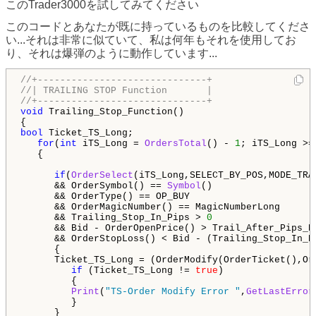
このTrader3000を試してみてください
このコードとあなたが既に持っているものを比較してくださ
い...それは非常に似ていて、私は何年もそれを使用してお
り、それは爆弾のように動作しています...
//+------------------------------+
//| TRAILING STOP Function       |
//+------------------------------+
void
 Trailing_Stop_Function()

bool
 Ticket_TS_Long;

for
(
int
 iTS_Long = 
OrdersTotal
() - 
1
; iTS_Long >=
   {

if
(
OrderSelect
(iTS_Long,SELECT_BY_POS,MODE_TRA
      && OrderSymbol() == 
Symbol
()

      && OrderType() == OP_BUY

      && OrderMagicNumber() == MagicNumberLong

      && Trailing_Stop_In_Pips > 
0
      && Bid - OrderOpenPrice() > Trail_After_Pips_Pr
      && OrderStopLoss() < Bid - (Trailing_Stop_In_Pi
      {

      Ticket_TS_Long = (OrderModify(OrderTicket(),Or
if
 (Ticket_TS_Long != 
true
)

         {

Print
(
"TS-Order Modify Error "
,
GetLastError
         }

      }
