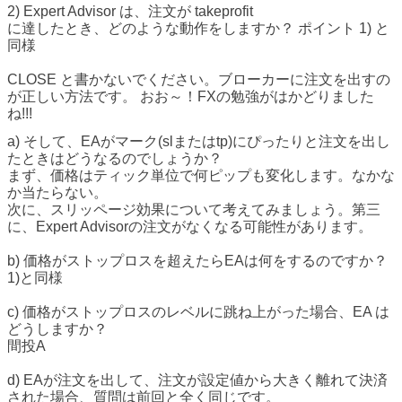
2) Expert Advisor は、注文が takeprofit
に達したとき、どのような動作をしますか？ ポイント 1) と
同様
CLOSE と書かないでください。ブローカーに注文を出すの
が正しい方法です。 おお～！FXの勉強がはかどりました
ね!!!
a) そして、EAがマーク(slまたはtp)にぴったりと注文を出し
たときはどうなるのでしょうか？
まず、価格はティック単位で何ピップも変化します。なかな
か当たらない。
次に、スリッページ効果について考えてみましょう。第三
に、Expert Advisorの注文がなくなる可能性があります。
b) 価格がストップロスを超えたらEAは何をするのですか？
1)と同様
c) 価格がストップロスのレベルに跳ね上がった場合、EA は
どうしますか？
間投A
d) EAが注文を出して、注文が設定値から大きく離れて決済
された場合、質問は前回と全く同じです。