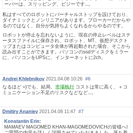
ーバーは、スリッピング、ビジーです...。
私はすべてのロボットにバーチャルストップを設けており、
ダイナミックとノンリニアがあります。ブローカーだからや
るのではなく、自分が気持ちよくなれるからやるのです。
ロボットが停止を忘れないように、現在の停止レベルはステ
ータスファイルに保存され、ロボット、MT、仮想デスクト
ップまたはコンピュータ全体が再起動された場合、そこから
読み出すことができます。パソコンのssdディスクをミラー
に、パソコンをUPSに、インターネットに2ch。
Andrei Khlebnikov
2021.04.08 10:26
#6
なるほど =)でも、結局、
市場執行
コストは常に高く、＋コ
ミュニケーション不足のリスクなどなど...。
Dmitiry Ananiev
2021.04.08 11:47
#7
Konstantin Erin
:
MAMAEV MAGOMED KHAN-MAGOMEDOVICHの皆様へ!
ご質問の内容を詳しく説明させていただきました。落ち着