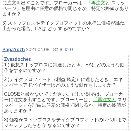
に注文を出すことです。ブローカーは、
「再注文と
スリッ
ページ」を理由に任意の価格で閉じるか、特定の終値があり
ますか？
3) ストップロスやテイクプロフィットの水準に価格が跳ね
上がった場合、
EAは
どう
するのですか？
PapaYozh
2021.04.08 18:58
#10
Zvezdochet
:
1 ) 仮想ストップロスに到達したとき、EAはどのような動
作をするのですか？
2 )
テイクプロフィット（利益
確定）に達したとき、エキ
スパートアドバイザーはどのような動作をしますか？
CLOSEと書かないでください。正しい対応は、ブローカ
ーに注文を出すことです。ブローカーは、
「再注文と
スリ
ッページ」を理由に任意の価格で閉じるか、特定の終値が
ありますか？
3) 価格がストップロスやテイクプロフィットのレベルまで
ジャンプしたら
どう
なるのですか？