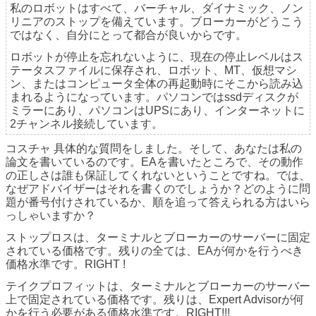
私のロボットはすべて、バーチャル、ダイナミック、ノン
リニアのストップを備えています。ブローカーがどうこう
ではなく、自分にとって都合が良いからです。
ロボットが停止を忘れないように、現在の停止レベルはス
テータスファイルに保存され、ロボット、MT、仮想マシ
ン、またはコンピュータ全体の再起動時にそこから読み込
まれるようになっています。パソコンではssdディスクが
ミラーにあり、パソコンはUPSにあり、インターネットに
2チャンネル接続しています。
コスチャ 具体的な質問をしました。そして、あなたは私の
論文を書いているのです。EAを書いたところで、その動作
の正しさは誰も保証してくれないということですね。では、
なぜアドバイザーはそれを書くのでしょうか？どのように問
題が番号付けされているか、順を追って答えられる方はいら
っしゃいますか？
ストップロスは、ターミナルとブローカーのサーバーに固定
されている価格です。残りの全ては、EAが何かを行うべき
価格水準です。RIGHT !
テイクプロフィットは、ターミナルとブローカーのサーバー
上で固定されている価格です。残りは、Expert Advisorが何
かを行う必要がある価格水準です。RIGHT!!!