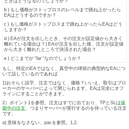
ときはどうなるのでしょうか？
b ) もし価格がストップロスのレベルまで跳ね上がったら
EAはどうするのですか？
c ) もし価格がストップロスまで跳ね上がったらEAはどう
しますか？
d ) EAが注文を出したとき、その注文が設定値から大きく
離れている場合は？) EAが注文を出した後、注文が設定値
から大きく離れたところで決済された場合？
e ) どこまでが "far "なのでしょうか？
もし、特定のEAではなく、真空中の球状の典型的なEAにつ
いて話しているのであれば
1)おそらく誤字、注文ではなく、価格？いいえ、取引はブロ
ーカーのサーバーによって閉じられます、EAは完全にオフ
ラインにすることができます。
2）ポイント1を参照。注文はすでに出ており、TPとSLは
保
留中の注文
、つまりサーバーが実行するのを待っている注文
です。
a) 意味をなさない、par.を参照。1,2.