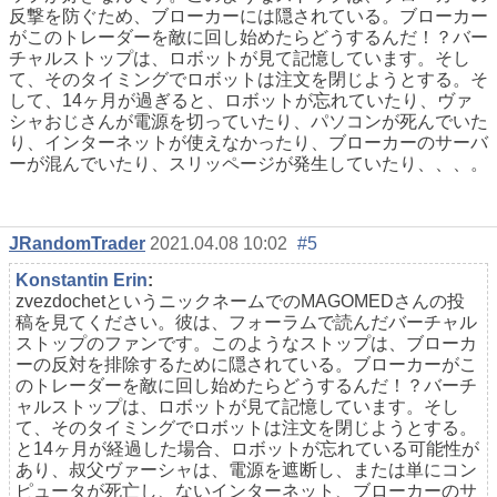
反撃を防ぐため、ブローカーには隠されている。ブローカー
がこのトレーダーを敵に回し始めたらどうするんだ！？バー
チャルストップは、ロボットが見て記憶しています。そし
て、そのタイミングでロボットは注文を閉じようとする。そ
して、14ヶ月が過ぎると、ロボットが忘れていたり、ヴァ
シャおじさんが電源を切っていたり、パソコンが死んでいた
り、インターネットが使えなかったり、ブローカーのサーバ
ーが混んでいたり、スリッページが発生していたり、、、。
JRandomTrader
2021.04.08 10:02
#5
Konstantin Erin
:
zvezdochetというニックネームでのMAGOMEDさんの投
稿を見てください。彼は、フォーラムで読んだバーチャル
ストップのファンです。このようなストップは、ブローカ
ーの反対を排除するために隠されている。ブローカーがこ
のトレーダーを敵に回し始めたらどうするんだ！？バーチ
ャルストップは、ロボットが見て記憶しています。そし
て、そのタイミングでロボットは注文を閉じようとする。
と14ヶ月が経過した場合、ロボットが忘れている可能性が
あり、叔父ヴァーシャは、電源を遮断し、または単にコン
ピュータが死亡し、ないインターネット、ブローカーのサ