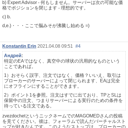
b) Expert Advisor - 何もしません。サーバーは次の可能な価
格でポジションを閉じます - 理想的です。
c) b.
d,e.)・・・ここで脳みそが沸騰し始める =)
Konstantin Erin
2021.04.08 09:51
#4
Андрей
:
特定のEAではなく、真空中の球状の汎用的なものという
ことであれば。
1）おそらく誤字、注文ではなく、価格？いいえ、取引は
ブローカーのサーバーによって閉じられます、EAは完全
にオフラインにすることができます。
2）ポイント1を参照。注文はすでに出ており、TPとSLは
保留中の注文
、つまりサーバーによる実行のための条件を
待っている注文である。
zvezdochetというニックネームでのMAGOMEDさんの投稿
を見てください。彼は、フォーラムで読んだバーチャルスト
ップが好きなんです。このようなストップは、ブローカーの