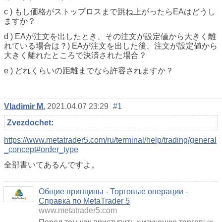
c ) もし価格がストップロスまで跳ね上がったらEAはどうし
ますか？
d ) EAが注文を出したとき、その注文が設定値から大きく離
れている場合は？) EAが注文を出した後、注文が設定値から
大きく離れたところで決済された場合？
e ) どれくらいの距離までなら許容されますか？
Vladimir M.
2021.04.07 23:29
#1
Zvezdochet
:
https://www.metatrader5.com/ru/terminal/help/trading/general
_concept#order_type
全部書いてあるんですよ。
Общие принципы - Торговые операции -
Справка по MetaTrader 5
www.metatrader5.com