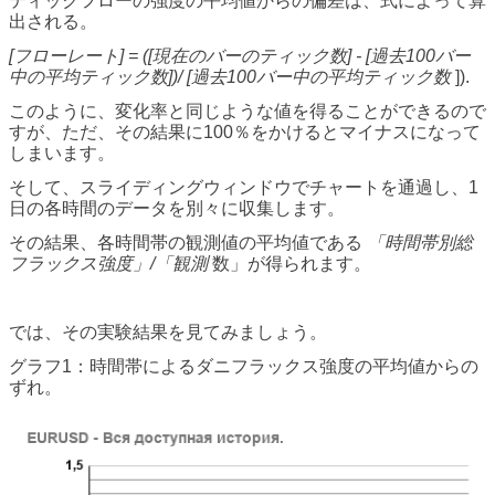
ティックフローの強度の平均値からの偏差は、式によって算
出される。
[フローレート] = ([現在のバーのティック数] - [過去100バー
中の平均ティック数])/ [過去100バー中の平均ティック数
]).
このように、変化率と同じような値を得ることができるので
すが、ただ、その結果に100％をかけるとマイナスになって
しまいます。
そして、スライディングウィンドウでチャートを通過し、1
日の各時間のデータを別々に収集します。
その結果、各時間帯の観測値の平均値である
「時間帯別総
フラックス強度」/「観測
数」が得られます。
では、その実験結果を見てみましょう。
グラフ1：時間帯によるダニフラックス強度の平均値からの
ずれ。