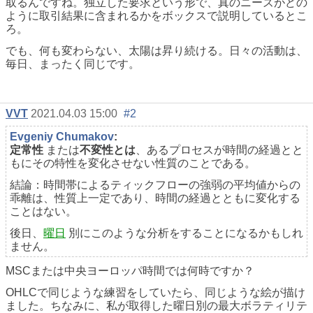
取るんですね。独立した要求という形で、真のニーズがどの
ように取引結果に含まれるかをボックスで説明しているとこ
ろ。
でも、何も変わらない、太陽は昇り続ける。日々の活動は、
毎日、まったく同じです。
VVT
2021.04.03 15:00
#2
Evgeniy Chumakov
:
定常性
または
不変性とは
、あるプロセスが時間の経過とと
もにその特性を変化させない性質のことである。
結論：時間帯によるティックフローの強弱の平均値からの
乖離は、性質上一定であり、時間の経過とともに変化する
ことはない。
後日、
曜日
別にこのような分析をすることになるかもしれ
ません。
MSCまたは中央ヨーロッパ時間では何時ですか？
OHLCで同じような練習をしていたら、同じような絵が描け
ました。ちなみに、私が取得した曜日別の最大ボラティリテ