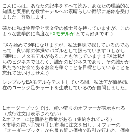
こんにちは。あなたの記事をすべて読み、あなたの理論的な
知識と実用的な数学モデルへの素晴らしい翻訳に感銘を受け
ました。尊敬します。
確かに私は物理学と天文学の修士号を持っていますが、この
ような数学的に高度な
FXモデルが
とても好きです :)
FXを始めて3年になりますが、私は趣味で探しているのであ
って、良い頭の体操やパズルとして扱っています :) しかし
同時に、メタモデルがあることも信じています :) FXは私た
ちのビジネスではなく、誰かのビジネスであり、その誰かが
私たちのお金であるお金を稼ぐことを目標としていることを
忘れてはいけません :)
シンプルなEAモデルをテストしている間、私は何が価格/現
在のローソク足チャートを生成しているのか自問しました。
1
.オーダーブックでは、買い/売りのオファーが表示される
（成行注文は表示されない）
2
.オファーには価格と数量がある（集約されている）
3
.市場の買い手/売り手は市場に注文を出し、オファーの
「オーダーブック」から最も近い価格で取引が行われ、価格