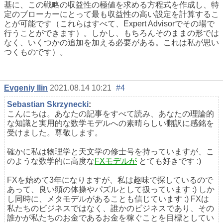
基に、この戦略の収益性の極値を求める方程式を作成し、特
定のブローカーにとって最も収益性の高い設定を計算するこ
とが可能です（これらはすべて、Expert Advisorでその場で
行うことができます）。しかし、もちろんそのままの形では
なく、いくつかの追加を加える必要がある。これは私が思い
つくものです）。
Evgeniy Ilin
2021.08.14 10:21
#4
Sebastian Skrzynecki
:
こんにちは。あなたの記事をすべて読み、あなたの理論的
な知識と実用的な数学モデルへの素晴らしい翻訳に感銘を
受けました。尊敬します。
確かに私は物理学と天文学の修士号を持っていますが、こ
のような数学的に高度な
FXモデルが
とても好きです :)
FXを始めて3年になりますが、私は趣味で探しているので
あって、良い頭の体操やパズルとして扱っています :) しか
し同時に、メタモデルがあることも信じています :) FXは
私たちのビジネスではなく、誰かのビジネスであり、その
誰かが私たちのお金であるお金を稼ぐことを目標としてい