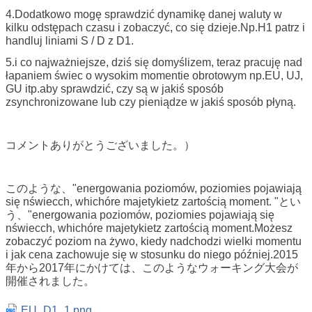
4.Dodatkowo mogę sprawdzić dynamikę danej waluty w
kilku odstępach czasu i zobaczyć, co się dzieje.Np.H1 patrz i
handluj liniami S / D z D1.
5.i co najważniejsze, dziś się domyślizem, teraz pracuję nad
łapaniem świec o wysokim momentie obrotowym np.EU, UJ,
GU itp.aby sprawdzić, czy są w jakiś sposób
zsynchronizowane lub czy pieniądze w jakiś sposób płyną.
コメントありがとうございました。）
このような、"energowania poziomów, poziomies pojawiają
się nświecch, whichóre majetykietz zartością moment. "とい
う、"energowania poziomów, poziomies pojawiają się
nświecch, whichóre majetykietz zartością moment.Możesz
zobaczyć poziom na żywo, kiedy nadchodzi wielki momentu
i jak cena zachowuje się w stosunku do niego później.2015
年から2017年にかけては、このようなウォーキング大会が
開催されました。
EU_D1_1.png