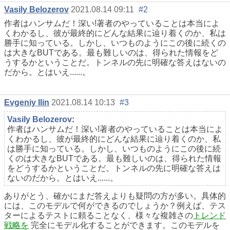
Vasily Belozerov
2021.08.14 09:11
#2
作者はハンサムだ！深い!著者のやっていることは本当によ
くわかるし、彼が最終的にどんな結果に辿り着くのか、私は
勝手に知っている。しかし、いつものようにこの後に続くの
は大きなBUTである。最も難しいのは、得られた情報をど
うするかということだ。トンネルの先に明確な答えはないの
だから。とはいえ......。
Evgeniy Ilin
2021.08.14 10:13
#3
Vasily Belozerov
:
作者はハンサムだ！深い!著者のやっていることは本当によ
くわかるし、彼が最終的にどんな結果に辿り着くのか、私
は勝手に知っている。しかし、いつものようにこの後に続
くのは大きなBUTである。最も難しいのは、得られた情報
をどうするかということだ。トンネルの先に明確な答えは
ないのだから。とはいえ......。
ありがとう、確かにまだ答えよりも疑問の方が多い。具体的
には、このモデルで何ができるのでしょうか？例えば、テス
ターによるテストに頼ることなく、様々な複雑さの
トレンド
戦略を
完全にモデル化することができます。このモデルを