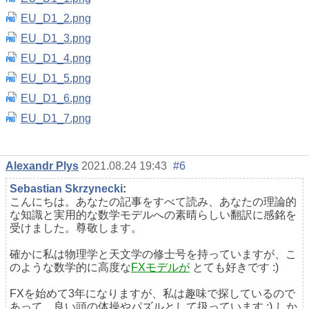
EU_D1_2.png
EU_D1_3.png
EU_D1_4.png
EU_D1_5.png
EU_D1_6.png
EU_D1_7.png
Alexandr Plys
2021.08.24 19:43
#6
Sebastian Skrzynecki
:
こんにちは。あなたの記事をすべて読み、あなたの理論的
な知識と実用的な数学モデルへの素晴らしい翻訳に感銘を
受けました。尊敬します。
確かに私は物理学と天文学の修士号を持っていますが、こ
のような数学的に高度な
FXモデルが
とても好きです :)
FXを始めて3年になりますが、私は趣味で探しているので
あって、良い頭の体操やパズルとして扱っています :) しか