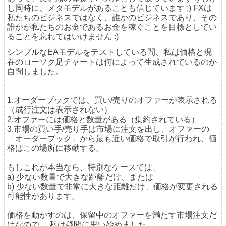
し同時に、メタモデルがあることも信じています :) FXは
私たちのビジネスではなく、誰かのビジネスであり、その
誰かが私たちのお金であるお金を稼ぐことを目標としてい
ることを忘れてはいけません :)
シンプルなEAモデルをテストしている間、私は価格と現
在のローソク足チャートは何によって生成されているのか
自問しました。
1
.オーダーブックでは、買い/売りのオファーが表示される
（成行注文は表示されない）
2
.オファーには価格と数量がある（集約されている）
3
.市場の買い手/売り手は市場に注文を出し、オファーの
「オーダーブック」から最も近い価格で取引が行われ、価
格はこの場所に移動する。
もしこれが本当なら、特別なケースでは、
a
) 少ない数量で大きな距離だけ、または
b
) 少ない数量で非常に大きな距離だけ、
価格が変更される
可能性があります
。
価格を動かすのは、保留中のオファーを満たす市場注文だ
けなので、
私は
疑問に思い始めました。