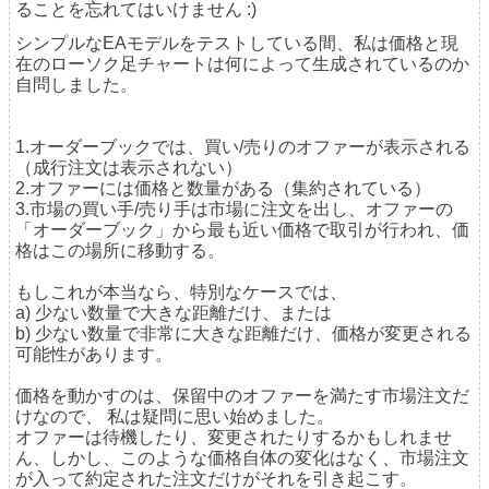
ることを忘れてはいけません :)
シンプルなEAモデルをテストしている間、私は価格と現
在のローソク足チャートは何によって生成されているのか
自問しました。
1
.オーダーブックでは、買い/売りのオファーが表示される
（成行注文は表示されない）
2
.オファーには価格と数量がある（集約されている）
3
.市場の買い手/売り手は市場に注文を出し、オファーの
「オーダーブック」から最も近い価格で取引が行われ、価
格はこの場所に移動する。
もしこれが本当なら、特別なケースでは、
a
) 少ない数量で大きな距離だけ、または
b
) 少ない数量で非常に大きな距離だけ、
価格が変更される
可能性があります
。
価格を動かすのは、保留中のオファーを満たす市場注文だ
けなので、
私は
疑問に思い始めました。
オファーは待機したり、変更されたりするかもしれませ
ん、しかし、このような価格自体の変化はなく、市場注文
が入って約定された注文だけがそれを引き起こす。