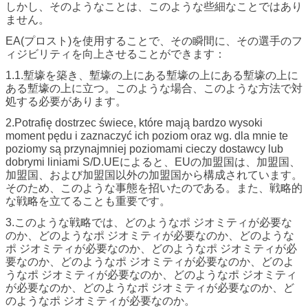
しかし、そのようなことは、このような些細なことではあり
ません。
EA(プロスト)を使用することで、その瞬間に、その選手のフ
ィジビリティを向上させることができます：
1.1.塹壕を築き、塹壕の上にある塹壕の上にある塹壕の上に
ある塹壕の上に立つ。このような場合、このような方法で対
処する必要があります。
2.Potrafię dostrzec świece, które mają bardzo wysoki
moment pędu i zaznaczyć ich poziom oraz wg. dla mnie te
poziomy są przynajmniej poziomami cieczy dostawcy lub
dobrymi liniami S/D.UEによると、EUの加盟国は、加盟国、
加盟国、および加盟国以外の加盟国から構成されています。
そのため、このような事態を招いたのである。また、戦略的
な戦略を立てることも重要です。
3.このような戦略では、どのようなポ ジオミティが必要な
のか、どのようなポ ジオミティが必要なのか、どのような
ポ ジオミティが必要なのか、どのようなポ ジオミティが必
要なのか、どのようなポ ジオミティが必要なのか、どのよ
うなポ ジオミティが必要なのか、どのようなポ ジオミティ
が必要なのか、どのようなポ ジオミティが必要なのか、ど
のようなポ ジオミティが必要なのか。