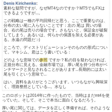
Denis Kirichenko
:
素朴な疑問ですが、なぜMT4なのですか？MT5でもFXは
できるようですが...。
この戦略は一種の平均回帰だと思う。ここで重要なのは、
分布の太い尾に入らないことです：
左の
尾は
買いの場
合、右の尾は売りの場合です。さもないと、保証金が破裂
してしまう。あるいは、何らかの保護を加える必要があ
る。永遠の問題だ :-)
ところで、ディストリビューションそのものの形式につい
て。マキシム、君はこう書いている：
どのような意味での
参照
ですか？私の目を疑わなければ、
正規分布に見える。金融市場では、厚い尾を持つ分布がベ
ンチマークと見なされることがあります...長期的には太い
尾を引くという意味で...
はい、資料をありがとうございます。いつもながら興味深
く、理路整然としている...。水なし
このロボットは2014年に作ったもので、当時はまだmt4を使
っていた。そして、そこで本当に面白くなるだろう。
厚い尾に関しては、データを正しく準備すれば、そのような