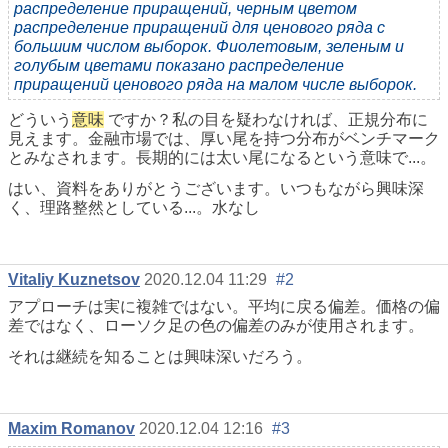
распределение приращений, черным цветом
распределение приращений для ценового ряда с
большим числом выборок. Фиолетовым, зеленым и
голубым цветами показано распределение
приращений ценового ряда на малом числе выборок.
どういう
意味
ですか？私の目を疑わなければ、正規分布に
見えます。金融市場では、厚い尾を持つ分布がベンチマーク
とみなされます。長期的には太い尾になるという意味で...。
はい、資料をありがとうございます。いつもながら興味深
く、理路整然としている...。水なし
Vitaliy Kuznetsov
2020.12.04 11:29
#2
アプローチは実に複雑ではない。平均に戻る偏差。価格の偏
差ではなく、ローソク足の色の偏差のみが使用されます。
それは継続を知ることは興味深いだろう。
Maxim Romanov
2020.12.04 12:16
#3