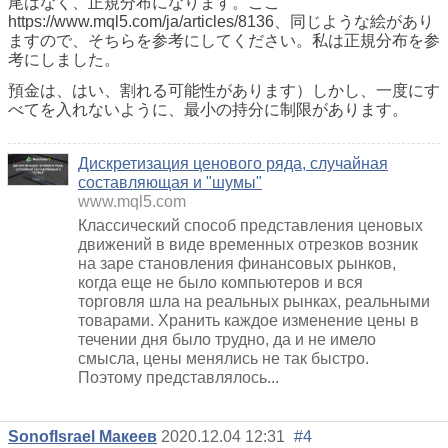
尾はなく、正規分布になります。ここ
https://www.mql5.com/ja/articles/8136、同じような絵があり
ますので、そちらを参考にしてください。私は正規分布を参
考にしました。
預金は、はい、割れる可能性があります）しかし、一度にす
べてを入れないように、最小の持分に制限があります。
Дискретизация ценового ряда, случайная
составляющая и "шумы"
www.mql5.com
Классический способ представления ценовых
движений в виде временных отрезков возник
на заре становления финансовых рынков,
когда еще не было компьютеров и вся
торговля шла на реальных рынках, реальными
товарами. Хранить каждое изменение цены в
течении дня было трудно, да и не имело
смысла, цены менялись не так быстро.
Поэтому представлялось...
SonofIsrael Макеев
2020.12.04 12:31
#4