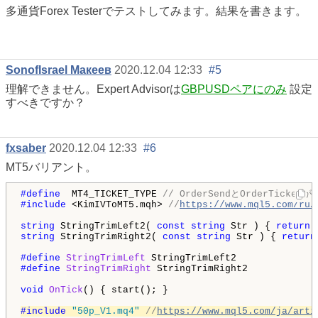
多通貨Forex Testerでテストしてみます。結果を書きます。
SonofIsrael Макеев
2020.12.04 12:33
#5
理解できません。Expert Advisorは
GBPUSDペアにのみ
設定
すべきですか？
fxsaber
2020.12.04 12:33
#6
MT5バリアント。
#define 
 MT4_TICKET_TYPE 
// OrderSendとOrderTic
#include 
<KimIVToMT5.mqh> 
//
https://www.mql5.com/ru/
string
 StringTrimLeft2( 
const
string
 Str ) { 
return
string
 StringTrimRight2( 
const
string
 Str ) { 
return
#define 
StringTrimLeft
#define 
StringTrimRight
 StringTrimRight2

void
OnTick
() { start(); }

#include 
"50p_V1.mq4"
//
https://www.mql5.com/ja/arti