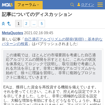
ログイン
フォーラム
記事についてのディスカッション
1
2
...
5
MetaQuotes
2021.02.16 09:45
新しい記事「
自己適応アルゴリズムの開発(第I部)：基本的な
パターンの検索
」はパブリッシュされました:
この連載では、ほとんどの市場要因を考慮した自己適
応アルゴリズムの開発を示すとともに、これらの状況
を体系化してロジックで説明し、取引活動で考慮に入
れる方法を示します。非常に単純なアルゴリズムから
始めて、徐々に理論を習得し、非常に複雑なプロジェ
クトに進化していきます。
EAは、獲得した資金を再投資する機能を備えています。
それを使ってください。これまで、控えめな設定でテスト
を示してきました。しかし、非常に積極的な設定を設定
し、大幅な増加を有効にするとどうなるでしょうか。私は
高リスクのファンではありませんが、アルゴリズムが何が