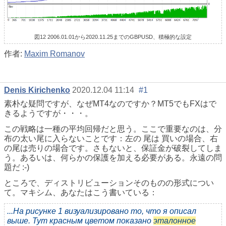
図12
2006.01.01から2020.11.25までのGBPUSD、積極的な設定
作者:
Maxim Romanov
Denis Kirichenko
2020.12.04 11:14
#1
素朴な疑問ですが、なぜMT4なのですか？MT5でもFXはで
きるようですが・・・。
この戦略は一種の平均回帰だと思う。ここで重要なのは、分
布の太い尾に入らないことです：
左の
尾は
買いの場合、右
の尾は売りの場合です。さもないと、保証金が破裂してしま
う。あるいは、何らかの保護を加える必要がある。永遠の問
題だ :-)
ところで、ディストリビューションそのものの形式につい
て。マキシム、あなたはこう書いている：
...На рисунке 1 визуализировано то, что я описал
выше. Тут красным цветом показано
эталонное