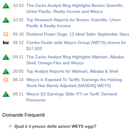
10.03
The Zacks Analyst Blog Highlights Boston Scientific,
Union Pacific, Realty Income and Weyco
10.02
Top Research Reports for Boston Scientific, Union
Pacific & Realty Income
09.18
Dividend Power Dogs: 12 Ideal Safer September Stars
09.12
Combs Dustin sells Weyco Group (WEYS) shares for
$17,503
09.11
The Zacks Analyst Blog Highlights Walmart, Alibaba,
Shell, Omega Flex and Weyco
20:55
Top Analyst Reports for Walmart, Alibaba & Shell
08.14
Weyco Is Exposed To Tariffs, Earnings Are Halving,
Stock Has Barely Adjusted (NASDAQ:WEYS)
08.11
Weyco Q2 Earnings Slide Y/Y on Tariff, Demand
Pressures
Domande Frequenti
Qual è il prezzo delle azioni WEYS oggi?