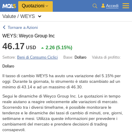
Quotazioni
Accedi
Valute / WEYS
Tornare a Azioni
WEYS: Weyco Group Inc
46.17
USD
2.26
(
5.15%
)
Settore:
Beni di Consumo Ciclici
Base:
Dollaro
Valuta di profitto:
Dollaro
Il tasso di cambio WEYS ha avuto una variazione del
5.15%
per
oggi. Durante la giornata, lo strumento è stato scambiato ad un
minimo di 43.14 e ad un massimo di 46.30.
Segui le dinamiche di Weyco Group Inc. Le quotazioni in tempo
reale aiutano a reagire velocemente alle variazioni di mercato.
Scorrendo tra i diversi timeframe, è possibile monitorare le
tendenze e le dinamiche dei tassi di cambio di minuti, ore, giorni,
settimane e mesi. Utilizza queste informazioni per prevedere i
cambiamenti del mercato e prendere decisioni di trading
consapevoli.