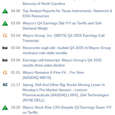
Bancorp of North Carolina
04.06
Top Analyst Reports for Texas Instruments, Newmont &
EOG Resources
03.09
Weyco's Q4 Earnings Slid Y/Y as Tariffs and Soft
Demand Weigh
03.04
Weyco Group, Inc. (WEYS) Q4 2025 Earnings Call
Transcript
03.04
Resoconto sugli utili: risultati Q4 2025 di Weyco Group
mostrano calo delle vendite
03.04
Earnings call transcript: Weyco Group’s Q4 2025
results show sales decline
01.01
Weyco Remains A Fine Fit... For Now
(NASDAQ:WEYS)
11.17
Xpeng, Dell And Other Big Stocks Moving Lower In
Monday's Pre-Market Session - Lexicon
Pharmaceuticals (NASDAQ:LXRX), Dell Technologies
(NYSE:DELL)
18:20
Weyco Stock Rise 13% Despite Q3 Earnings Down Y/Y
on Tariffs