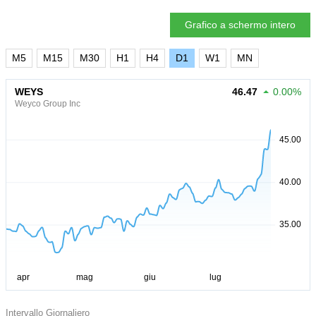
Grafico a schermo intero
M5
M15
M30
H1
H4
D1
W1
MN
WEYS
46.47
0.00%
Weyco Group Inc
Intervallo Giornaliero