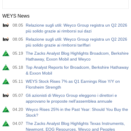
WEYS News
08.05
Relazione sugli utili: Weyco Group registra un Q2 2026
più solido grazie ai rimborsi sui dazi
08.05
Relazione sugli utili: Weyco Group registra un Q2 2026
più solido grazie ai rimborsi tariffari
05.19
The Zacks Analyst Blog Highlights Broadcom, Berkshire
Hathaway, Exxon Mobil and Weyco
05.18
Top Analyst Reports for Broadcom, Berkshire Hathaway
& Exxon Mobil
05.11
WEYS Stock Rises 7% as Q1 Earnings Rise Y/Y on
Florsheim Strength
05.07
Gli azionisti di Weyco Group eleggono i direttori e
approvano le proposte nell’assemblea annuale
04.20
Weyco Rises 25% in the Past Year: Should You Buy the
Stock?
04.07
The Zacks Analyst Blog Highlights Texas Instruments,
Newmont, EOG Resources, Weyco and Peoples