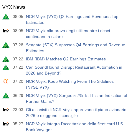
VYX News
08.05
NCR Voyix (VYX) Q2 Earnings and Revenues Top
Estimates
08.05
NCR Voyix alla prova degli utili mentre i ricavi
continuano a calare
07.28
Seagate (STX) Surpasses Q4 Earnings and Revenue
Estimates
07.22
IBM (IBM) Matches Q2 Earnings Estimates
07.22
Can SoundHound Disrupt Restaurant Automation in
2026 and Beyond?
07.20
NCR Voyix: Keep Watching From The Sidelines
(NYSE:VYX)
06.29
NCR Voyix (VYX) Surges 5.7%: Is This an Indication of
Further Gains?
23:03
Gli azionisti di NCR Voyix approvano il piano azionario
2026 e eleggono il consiglio
05.27
NCR Voyix integra l’accettazione della fleet card U.S.
Bank Voyager