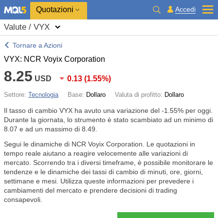
Quotazioni
Accedi
Valute / VYX
Tornare a Azioni
VYX: NCR Voyix Corporation
8.25
USD
0.13
(
1.55%
)
Settore:
Tecnologia
Base:
Dollaro
Valuta di profitto:
Dollaro
Il tasso di cambio VYX ha avuto una variazione del
-1.55%
per oggi.
Durante la giornata, lo strumento è stato scambiato ad un minimo di
8.07 e ad un massimo di 8.49.
Segui le dinamiche di NCR Voyix Corporation. Le quotazioni in
tempo reale aiutano a reagire velocemente alle variazioni di
mercato. Scorrendo tra i diversi timeframe, è possibile monitorare le
tendenze e le dinamiche dei tassi di cambio di minuti, ore, giorni,
settimane e mesi. Utilizza queste informazioni per prevedere i
cambiamenti del mercato e prendere decisioni di trading
consapevoli.