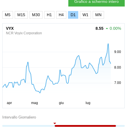
Grafico a schermo intero
M5
M15
M30
H1
H4
D1
W1
MN
VYX
8.55
0.00%
NCR Voyix Corporation
Intervallo Giornaliero