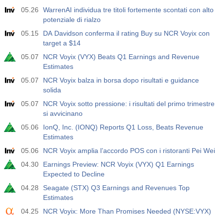
05.26
WarrenAI individua tre titoli fortemente scontati con alto
potenziale di rialzo
05.15
DA Davidson conferma il rating Buy su NCR Voyix con
target a $14
05.07
NCR Voyix (VYX) Beats Q1 Earnings and Revenue
Estimates
05.07
NCR Voyix balza in borsa dopo risultati e guidance
solida
05.07
NCR Voyix sotto pressione: i risultati del primo trimestre
si avvicinano
05.06
IonQ, Inc. (IONQ) Reports Q1 Loss, Beats Revenue
Estimates
05.06
NCR Voyix amplia l’accordo POS con i ristoranti Pei Wei
04.30
Earnings Preview: NCR Voyix (VYX) Q1 Earnings
Expected to Decline
04.28
Seagate (STX) Q3 Earnings and Revenues Top
Estimates
04.25
NCR Voyix: More Than Promises Needed (NYSE:VYX)