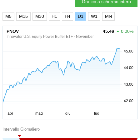
Grafico a schermo intero
M5
M15
M30
H1
H4
D1
W1
MN
PNOV
45.46
0.00%
Innovator U.S. Equity Power Buffer ETF - November
Intervallo Giornaliero