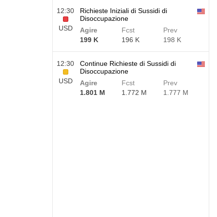
12:30
Richieste Iniziali di Sussidi di
Disoccupazione
USD
Agire
Fcst
Prev
199 K
196 K
198 K
12:30
Continue Richieste di Sussidi di
Disoccupazione
USD
Agire
Fcst
Prev
1.801 M
1.772 M
1.777 M