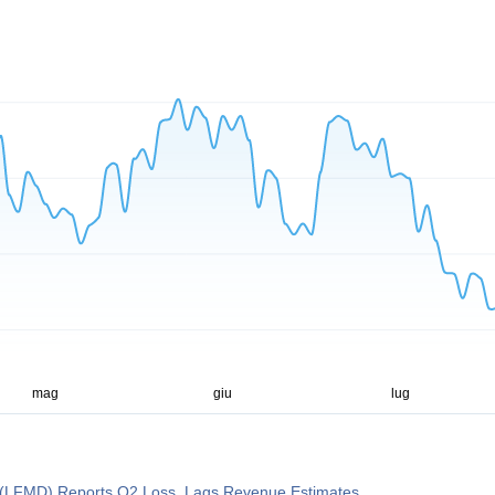
. (LFMD) Reports Q2 Loss, Lags Revenue Estimates