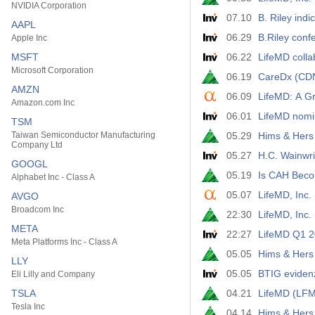
NVIDIA Corporation
07.10
B. Riley indic
AAPL
06.29
B.Riley conf
Apple Inc
MSFT
06.22
LifeMD coll
Microsoft Corporation
06.19
CareDx (CDN
AMZN
06.09
LifeMD: A G
Amazon.com Inc
06.01
LifeMD nomi
TSM
Taiwan Semiconductor Manufacturing
05.29
Hims & Hers 
Company Ltd
05.27
H.C. Wainwri
GOOGL
05.19
Is CAH Becom
Alphabet Inc - Class A
05.07
LifeMD, Inc.
AVGO
Broadcom Inc
22:30
LifeMD, Inc
META
22:27
LifeMD Q1 20
Meta Platforms Inc - Class A
05.05
Hims & Hers
LLY
05.05
BTIG evidenz
Eli Lilly and Company
TSLA
04.21
LifeMD (LFMD
Tesla Inc
04.14
Hims & Hers 