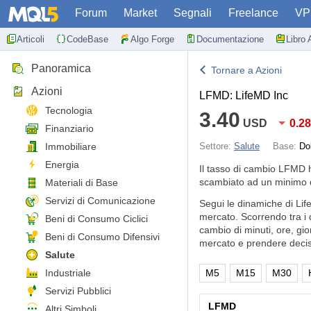
Forum
Market
Segnali
Freelance
VP
Articoli
CodeBase
Algo Forge
Documentazione
Libro 
Panoramica
Tornare a Azioni
Azioni
LFMD: LifeMD Inc
Tecnologia
3.40
USD
0.2
Finanziario
Immobiliare
Settore:
Salute
Base:
Do
Energia
Il tasso di cambio LFMD 
scambiato ad un minimo d
Materiali di Base
Servizi di Comunicazione
Segui le dinamiche di Lif
mercato. Scorrendo tra i 
Beni di Consumo Ciclici
cambio di minuti, ore, gi
Beni di Consumo Difensivi
mercato e prendere decisi
Salute
Industriale
M5
M15
M30
Servizi Pubblici
LFMD
Altri Simboli