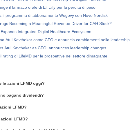
ge il farmaco orale di Eli Lilly per la perdita di peso
ia il programma di abbonamento Wegovy con Novo Nordisk
rugs Becoming a Meaningful Revenue Driver for CAH Stock?
Expands Integrated Digital Healthcare Ecosystem
na Atul Kavthekar come CFO e annuncia cambiamenti nella leadership
s Atul Kavthekar as CFO, announces leadership changes
l rating di LifeMD per le prospettive nel settore dimagrante
delle azioni LFMD oggi?
 Inc pagano dividendi?
 azioni LFMD?
n azioni LFMD?