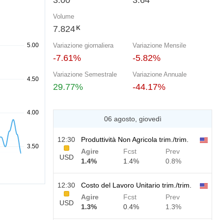
3.00
3.64
Volume
7.824
K
Variazione giornaliera
Variazione Mensile
-7.61%
-5.82%
Variazione Semestrale
Variazione Annuale
29.77%
-44.17%
06 agosto, giovedì
12:30
Produttività Non Agricola trim./trim.
Agire
Fcst
Prev
USD
1.4%
1.4%
0.8%
12:30
Costo del Lavoro Unitario trim./trim.
Agire
Fcst
Prev
USD
1.3%
0.4%
1.3%