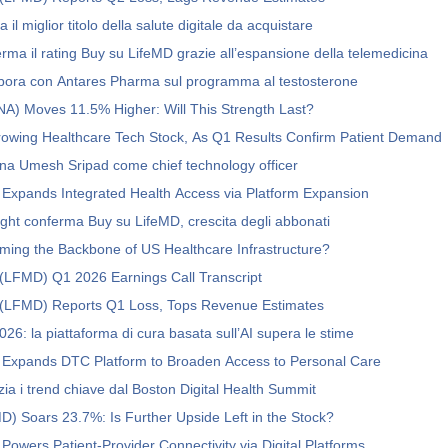
a il miglior titolo della salute digitale da acquistare
erma il rating Buy su LifeMD grazie all’espansione della telemedicina
abora con Antares Pharma sul programma al testosterone
A) Moves 11.5% Higher: Will This Strength Last?
rowing Healthcare Tech Stock, As Q1 Results Confirm Patient Demand
na Umesh Sripad come chief technology officer
Expands Integrated Health Access via Platform Expansion
ght conferma Buy su LifeMD, crescita degli abbonati
ing the Backbone of US Healthcare Infrastructure?
 (LFMD) Q1 2026 Earnings Call Transcript
. (LFMD) Reports Q1 Loss, Tops Revenue Estimates
26: la piattaforma di cura basata sull’AI supera le stime
 Expands DTC Platform to Broaden Access to Personal Care
ia i trend chiave dal Boston Digital Health Summit
) Soars 23.7%: Is Further Upside Left in the Stock?
Powers Patient-Provider Connectivity via Digital Platforms