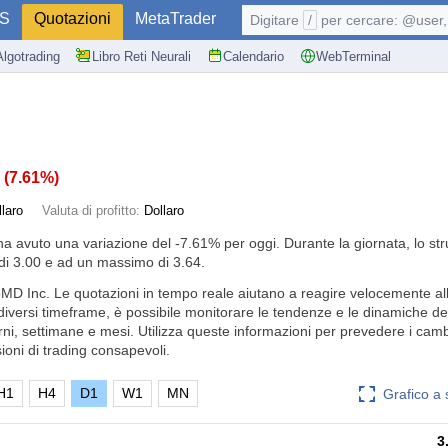
S
Quotazioni
MetaTrader
Digitare
/
per cercare: @user, 
Algotrading
Libro Reti Neurali
Calendario
WebTerminal
8
(
7.61%
)
llaro
Valuta di profitto:
Dollaro
ha avuto una variazione del
-7.61%
per oggi. Durante la giornata, lo st
i 3.00 e ad un massimo di 3.64.
eMD Inc. Le quotazioni in tempo reale aiutano a reagire velocemente all
diversi timeframe, è possibile monitorare le tendenze e le dinamiche dei
orni, settimane e mesi. Utilizza queste informazioni per prevedere i cam
oni di trading consapevoli.
H1
H4
D1
W1
MN
Grafico a
3