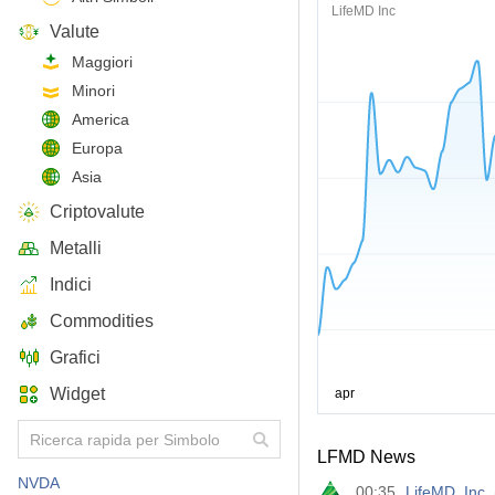
LifeMD Inc
Valute
Maggiori
Minori
America
Europa
Asia
Criptovalute
Metalli
Indici
Commodities
Grafici
Widget
LFMD News
NVDA
00:35
LifeMD, Inc