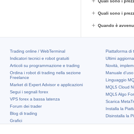
Quali sono i prezz
Quali sono i prezz
Quando è avvenut
Trading online / WebTerminal
Piattaforma di 
Indicatori tecnici e robot gratuiti
Ultimi aggiorn
Articoli su programmazione e trading
Novità, implem
Ordina i robot di trading nella sezione
Manuale d’uso
Freelance
Linguaggio MQL
Market di Expert Advisor e applicazioni
MQL5 Cloud N
Segui i segnali forex
MQL5 Algo Fo
VPS forex a bassa latenza
Scarica
MetaTr
Forum dei trader
Installa la Piat
Blog di trading
Disinstalla la 
Grafici
Widget gratuiti