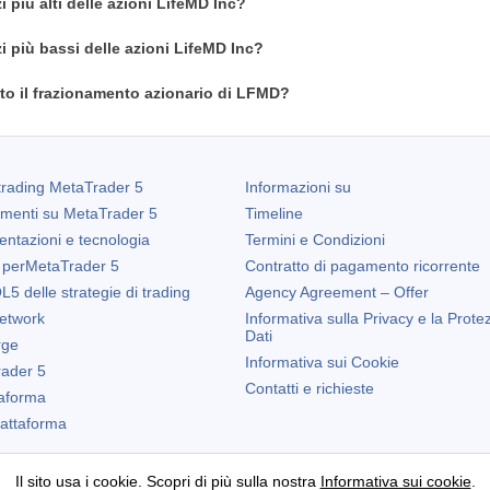
i più alti delle azioni LifeMD Inc?
i più bassi delle azioni LifeMD Inc?
o il frazionamento azionario di LFMD?
trading
MetaTrader 5
Informazioni su
amenti su
MetaTrader 5
Timeline
entazioni e tecnologia
Termini e Condizioni
 per
MetaTrader 5
Contratto di pagamento ricorrente
5 delle strategie di trading
Agency Agreement – Offer
etwork
Informativa sulla Privacy e la Prote
Dati
rge
Informativa sui Cookie
ader 5
Contatti e richieste
taforma
Piattaforma
Il sito usa i cookie. Scopri di più sulla nostra
Informativa sui cookie
.