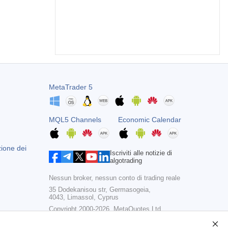
MetaTrader 5
MQL5 Channels
Economic Calendar
zione dei
Iscriviti alle notizie di
algotrading
Nessun broker, nessun conto di trading reale
35 Dodekanisou str, Germasogeia,
4043, Limassol, Cyprus
Copyright 2000-2026,
MetaQuotes Ltd