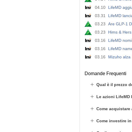
04.10
LifeMD aggiun
03.31
LifeMD lanc
03.23
Are GLP-1 D
03.23
Hims & Hers 
03.16
LifeMD nomi
03.16
LifeMD name
03.16
Mizuho alza i
Domande Frequenti
Qual è il prezzo 
Le azioni LifeMD
Come acquistare
Come investire i