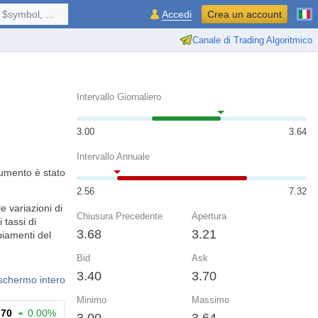
$symbol, ...
Accedi
Crea un account
Canale di Trading Algoritmico
Intervallo Giornaliero
3.00
3.64
Intervallo Annuale
rumento è stato
2.56
7.32
e variazioni di
Chiusura Precedente
Apertura
 tassi di
3.68
3.21
biamenti del
Bid
Ask
3.40
3.70
 schermo intero
Minimo
Massimo
.70
0.00%