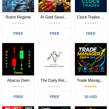
Ruhm Regime
AI Gold Session Breakout
Clock Trades EURUSD for MT5
FREE
FREE
FREE
Abacus Dem
The Daily Retracement Scout
Trade Manager Break Even Partial Close
FREE
FREE
30 USD