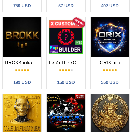
759 USD
57 USD
497 USD
BROKK intraday
Exp5 The xCustomEA for MT5
ORIX mt5
199 USD
150 USD
350 USD