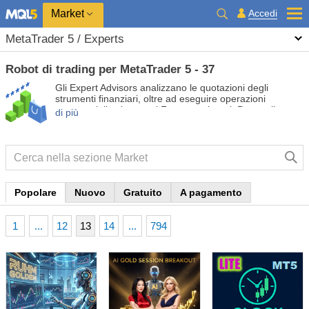
Market
Accedi
MetaTrader 5 / Experts
Robot di trading per MetaTrader 5 - 37
Gli Expert Advisors analizzano le quotazioni degli
strumenti finanziari, oltre ad eseguire operazioni
commerciali sui mercati Forex e azionari. Prova gli
di più
Expert Advisors gratuiti e a pagamento in modo da
automatizzare il tuo trading e renderlo più redditizio.
Popolare
Nuovo
Gratuito
A pagamento
1
...
12
13
14
...
794