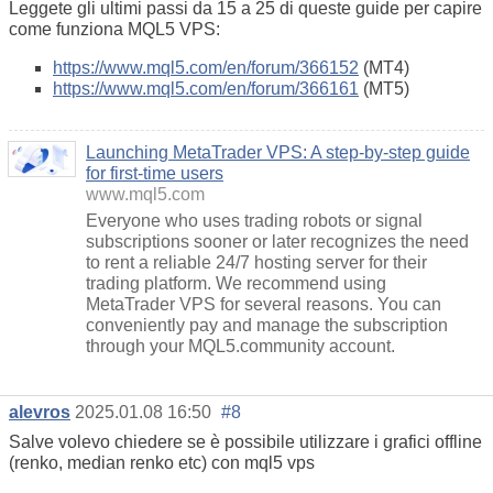
Leggete gli ultimi passi da 15 a 25 di queste guide per capire
come funziona MQL5 VPS:
https://www.mql5.com/en/forum/366152
(MT4)
https://www.mql5.com/en/forum/366161
(MT5)
Launching MetaTrader VPS: A step-by-step guide
for first-time users
www.mql5.com
Everyone who uses trading robots or signal
subscriptions sooner or later recognizes the need
to rent a reliable 24/7 hosting server for their
trading platform. We recommend using
MetaTrader VPS for several reasons. You can
conveniently pay and manage the subscription
through your MQL5.community account.
alevros
2025.01.08 16:50
#8
Salve volevo chiedere se è possibile utilizzare i grafici offline
(renko, median renko etc) con mql5 vps