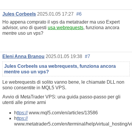
Jules Corbeels
2025.01.05 17:27
#6
Ho appena comprato il vps da metatrader ma uso Expert
advisor, uno di questi
usa webrequests
, funziona ancora
mentre uso un vps?
Eleni Anna Branou
2025.01.05 19:38
#7
Jules Corbeels usa webrequests, funziona ancora
mentre uso un vps?
Le webrequests di solito vanno bene, le chiamate DLL non
sono consentite in MQL5 VPS.
Avvio di MetaTrader VPS: una guida passo-passo per gli
utenti alle prime armi
h
ttps://
www.mql5.com/en/articles/13586
h
ttps://
www.metatrader5.com/en/terminal/help/virtual_hosting/vi