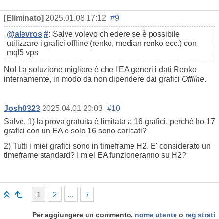
[Eliminato]
2025.01.08 17:12
#9
@alevros
#
:
Salve volevo chiedere se è possibile
utilizzare i grafici offline (renko, median renko ecc.) con
mql5 vps
No! La soluzione migliore è che l'EA generi i dati Renko
internamente, in modo da non dipendere dai grafici
Offline
.
Josh0323
2025.04.01 20:03
#10
Salve, 1) la prova gratuita è limitata a 16 grafici, perché ho 17
grafici con un EA e solo 16 sono caricati?
2) Tutti i miei grafici sono in timeframe H2. E' considerato un
timeframe standard? I miei EA funzioneranno su H2?
1
2
...
7
Per aggiungere un commento,
nome utente
o
registrati