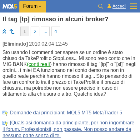
Accedi
Forum
Il tag [tp] rimosso in alcuni broker?
1
2
...
4
[Eliminato]
2010.02.04 12:45
Sto usando i commenti per sapere se un ordine è stato
chiuso da TakeProfit o StopLoss... Mi sono reso conto che in
MIG BANK
(conti reali
) hanno rimosso il tag "[tp]" o "[sl]" negli
ordini... i miei EA funzionano nel conto demo ma non in
quello reale perché hanno rimosso il tag... Sto pensando di
fare un confronto tra il prezzo di TakeProfit e il prezzo di
chiusura, ma potrebbe non essere preciso in caso di
slittamento alla chiusura o altro. Qualche idea?
Domande dai principianti MQL5 MT5 MetaTrader 5
[Qualsiasi domanda da principiante, per non ingombrare
il forum. Professionisti, non passate. Non posso andare da
nessuna parte senza di te.