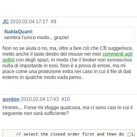
JC
2010.02.04 17:17
#9
NablaQuant
:
sembra l'unico modo... grazie!
Non so se aiuta o no, ma, oltre a fare ciò che CB suggerisce,
metto anche il tasto destro del mouse nei miei
commenti agli
ordini
con degli spazi, in modo che il broker non sovrascriva
nulla di importante in essi. Non è a prova di errore, ma mi
piace come una protezione extra nel caso in cui il file di dati
esterno in qualche modo vada perso.
gordon
2010.02.04 17:43
#10
Hmmm.... Forse mi sfugge qualcosa, ma ci sono casi in cui il
seguente non sarà sufficiente?
// select the closed order first and then do this