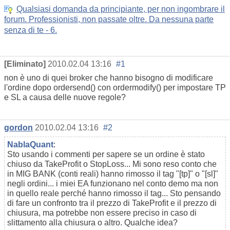
Qualsiasi domanda da principiante, per non ingombrare il
forum. Professionisti, non passate oltre. Da nessuna parte
senza di te - 6.
[Eliminato]
2010.02.04 13:16
#1
non è uno di quei broker che hanno bisogno di modificare
l'ordine dopo ordersend() con ordermodify() per impostare TP
e SL a causa delle nuove regole?
gordon
2010.02.04 13:16
#2
NablaQuant
:
Sto usando i commenti per sapere se un ordine è stato
chiuso da TakeProfit o StopLoss... Mi sono reso conto che
in MIG BANK (conti reali) hanno rimosso il tag "[tp]" o "[sl]"
negli ordini... i miei EA funzionano nel conto demo ma non
in quello reale perché hanno rimosso il tag... Sto pensando
di fare un confronto tra il prezzo di TakeProfit e il prezzo di
chiusura, ma potrebbe non essere preciso in caso di
slittamento alla chiusura o altro. Qualche idea?