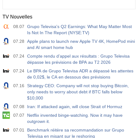
TV Nouvelles
08.07
Grupo Televisa's Q2 Earnings: What May Matter Most
Is Not In The Report (NYSE:TV)
07.28
Apple plans to launch new Apple TV 4K, HomePod mini
and AI smart home hub
07.24
Compte rendu d’appel aux résultats : Grupo Televisa
dépasse les prévisions de BPA au T2 2026
07.24
Le BPA de Grupo Televisa ADR a dépassé les attentes
de 0,02$, le CA en dessous des prévisions
07.16
Strategy CEO: Company will not stop buying Bitcoin,
only needs to worry about debt if BTC falls below
$10,000
07.08
Iran: If attacked again, will close Strait of Hormuz
07.07
Netflix invented binge-watching. Now it may have
outgrown it.
07.01
Benchmark réitère sa recommandation sur Grupo
Televisa en misant sur le reshoring