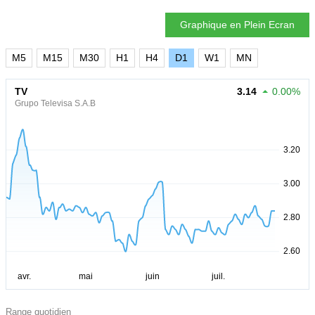
Graphique en Plein Ecran
M5
M15
M30
H1
H4
D1
W1
MN
TV
3.14
0.00%
Grupo Televisa S.A.B
Range quotidien