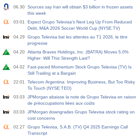
06.30
Sources say Iran will obtain $3 billion in frozen assets
this week
03:01
Expect Grupo Televisa's Next Leg Up From Reduced
Debt, M&A 2026 Soccer World Cup (NYSE:TV)
04.29
Grupo Televisa bat les attentes au T1 2026, le titre
progresse
04.20
Atlanta Braves Holdings, Inc. (BATRA) Moves 5.0%
Higher: Will This Strength Last?
04.02
Fast-paced Momentum Stock Grupo Televisa (TV) Is
Still Trading at a Bargain
22:01
Telecom Argentina: Improving Business, But Too Risky
To Touch (NYSE:TEO)
03.03
JPMorgan abaisse la note de Grupo Televisa en raison
de préoccupations liées aux coûts
03.03
JPMorgan downgrades Grupo Televisa stock rating on
cost concerns
02.27
Grupo Televisa, S.A.B. (TV) Q4 2025 Earnings Call
Transcript