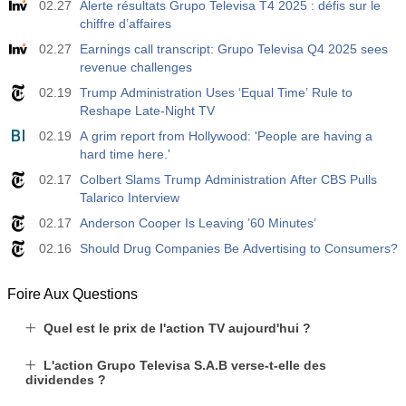
02.27
Alerte résultats Grupo Televisa T4 2025 : défis sur le
chiffre d’affaires
02.27
Earnings call transcript: Grupo Televisa Q4 2025 sees
revenue challenges
02.19
Trump Administration Uses ‘Equal Time’ Rule to
Reshape Late-Night TV
02.19
A grim report from Hollywood: 'People are having a
hard time here.'
02.17
Colbert Slams Trump Administration After CBS Pulls
Talarico Interview
02.17
Anderson Cooper Is Leaving ’60 Minutes’
02.16
Should Drug Companies Be Advertising to Consumers?
Foire Aux Questions
Quel est le prix de l'action TV aujourd'hui ?
L'action Grupo Televisa S.A.B verse-t-elle des
dividendes ?