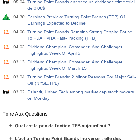
05.04
Turning Point Brands annonce un dividende trimestriel
de 0,08$
04.30
Earnings Preview: Turning Point Brands (TPB) Q1
Earnings Expected to Decline
04.06
Turning Point Brands Remains Strong Despite Pause
To FDA PMTA Fast-Tracking (TPB)
04.02
Dividend Champion, Contender, And Challenger
Highlights: Week Of April 5
03.13
Dividend Champion, Contender, And Challenger
Highlights: Week Of March 15
03.04
Turning Point Brands: 2 Minor Reasons For Major Sell-
Off (NYSE:TPB)
03.02
Palantir, United Tech among market cap stock movers
on Monday
Foire Aux Questions
Quel est le prix de l'action TPB aujourd'hui ?
L'action Turning Point Brands Inc verse-t-elle des