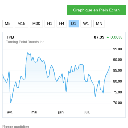
Graphique en Plein Ecran
M5
M15
M30
H1
H4
D1
W1
MN
TPB
87.35
0.00%
Turning Point Brands Inc
Range quotidien