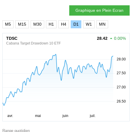
Graphique en Plein Ecran
M5
M15
M30
H1
H4
D1
W1
MN
TDSC
28.42
0.00%
Cabana Target Drawdown 10 ETF
Range quotidien