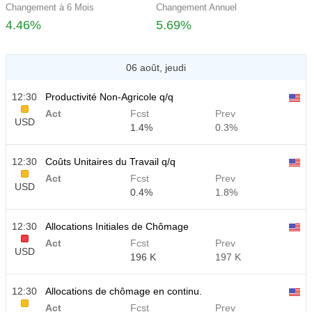
Changement à 6 Mois
Changement Annuel
4.46%
5.69%
06 août, jeudi
12:30
Productivité Non-Agricole q/q
Act
Fcst
Prev
USD
1.4%
0.3%
12:30
Coûts Unitaires du Travail q/q
Act
Fcst
Prev
USD
0.4%
1.8%
12:30
Allocations Initiales de Chômage
Act
Fcst
Prev
USD
196 K
197 K
12:30
Allocations de chômage en continu.
Act
Fcst
Prev