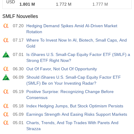
USD
1.801 M
1.772 M
1.777 M
SMLF Nouvelles
07.20
Hedging Demand Spikes Amid AI-Driven Market
Rotation
07.17
Where To Invest Now In AI, Biotech, Small Caps, And
Gold
07.01
Is iShares U.S. Small-Cap Equity Factor ETF (SMLF) a
Strong ETF Right Now?
06.30
Out Of Favor, Not Out Of Opportunity
06.09
Should iShares U.S. Small-Cap Equity Factor ETF
(SMLF) Be on Your Investing Radar?
05.19
Positive Surprise: Recognizing Change Before
Consensus
05.18
Index Hedging Jumps, But Stock Optimism Persists
05.09
Earnings Strength And Easing Risks Support Markets
05.01
Charts, Trends, And Top Trades With Parets And
Strazza