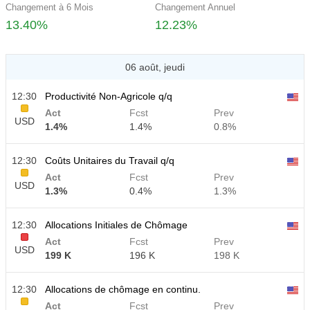
Changement à 6 Mois
Changement Annuel
13.40%
12.23%
06 août, jeudi
12:30
Productivité Non-Agricole q/q
Act
Fcst
Prev
USD
1.4%
1.4%
0.8%
12:30
Coûts Unitaires du Travail q/q
Act
Fcst
Prev
USD
1.3%
0.4%
1.3%
12:30
Allocations Initiales de Chômage
Act
Fcst
Prev
USD
199 K
196 K
198 K
12:30
Allocations de chômage en continu.
Act
Fcst
Prev