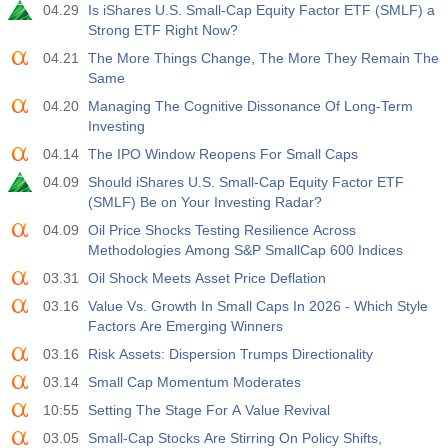
04.29
Is iShares U.S. Small-Cap Equity Factor ETF (SMLF) a
Strong ETF Right Now?
04.21
The More Things Change, The More They Remain The
Same
04.20
Managing The Cognitive Dissonance Of Long-Term
Investing
04.14
The IPO Window Reopens For Small Caps
04.09
Should iShares U.S. Small-Cap Equity Factor ETF
(SMLF) Be on Your Investing Radar?
04.09
Oil Price Shocks Testing Resilience Across
Methodologies Among S&P SmallCap 600 Indices
03.31
Oil Shock Meets Asset Price Deflation
03.16
Value Vs. Growth In Small Caps In 2026 - Which Style
Factors Are Emerging Winners
03.16
Risk Assets: Dispersion Trumps Directionality
03.14
Small Cap Momentum Moderates
10:55
Setting The Stage For A Value Revival
03.05
Small-Cap Stocks Are Stirring On Policy Shifts,