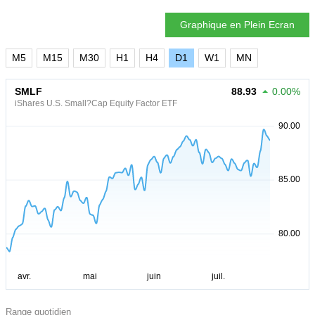
Graphique en Plein Ecran
M5
M15
M30
H1
H4
D1
W1
MN
SMLF
88.93
0.00%
iShares U.S. Small?Cap Equity Factor ETF
Range quotidien