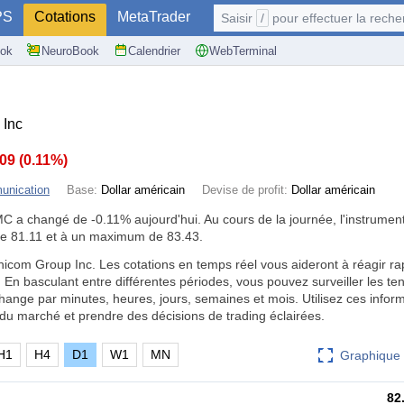
PS
Cotations
MetaTrader
Saisir
/
pour effectuer la recherche: @user, 
ok
NeuroBook
Calendrier
WebTerminal
Inc
.09
(
0.11%
)
unication
Base:
Dollar américain
Devise de profit:
Dollar américain
MC a changé de
-0.11%
aujourd'hui. Au cours de la journée, l'instrumen
e 81.11 et à un maximum de 83.43.
com Group Inc. Les cotations en temps réel vous aideront à réagir r
n basculant entre différentes périodes, vous pouvez surveiller les te
ange par minutes, heures, jours, semaines et mois. Utilisez ces infor
du marché et prendre des décisions de trading éclairées.
H1
H4
D1
W1
MN
Graphique 
82