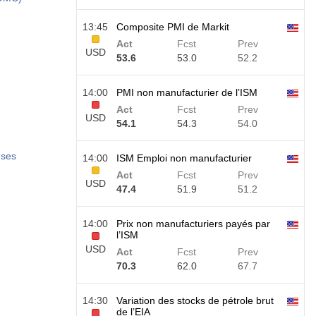
13:45
Composite PMI de Markit
Act
Fcst
Prev
USD
53.6
53.0
52.2
14:00
PMI non manufacturier de l’ISM
Act
Fcst
Prev
USD
54.1
54.3
54.0
 ses
14:00
ISM Emploi non manufacturier
Act
Fcst
Prev
USD
47.4
51.9
51.2
14:00
Prix non manufacturiers payés par
l’ISM
USD
Act
Fcst
Prev
70.3
62.0
67.7
14:30
Variation des stocks de pétrole brut
de l’EIA