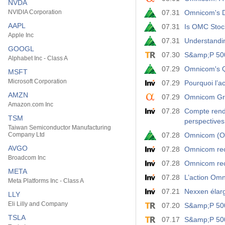
NVDA
NVIDIA Corporation
07.31
Omnicom's D
AAPL
07.31
Is OMC Stock
Apple Inc
07.31
Understandi
GOOGL
07.30
S&amp;P 500
Alphabet Inc - Class A
07.29
Omnicom's Q
MSFT
Microsoft Corporation
07.29
Pourquoi l’a
AMZN
07.29
Omnicom Gro
Amazon.com Inc
07.28
Compte rendu
TSM
perspectives
Taiwan Semiconductor Manufacturing
Company Ltd
07.28
Omnicom (OM
AVGO
07.28
Omnicom recu
Broadcom Inc
07.28
Omnicom recu
META
07.28
L’action Omn
Meta Platforms Inc - Class A
07.21
Nexxen élarg
LLY
Eli Lilly and Company
07.20
S&amp;P 500
TSLA
07.17
S&amp;P 500