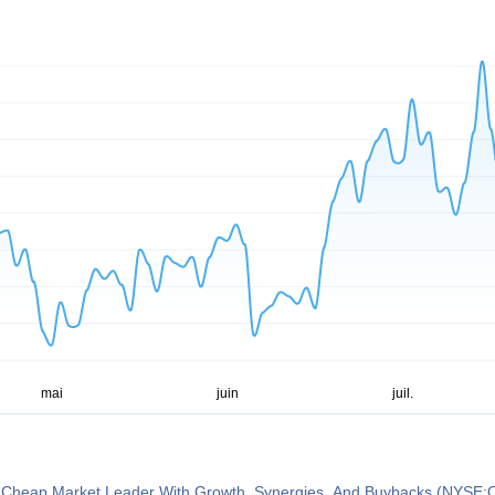
Cheap Market Leader With Growth, Synergies, And Buybacks (NYSE