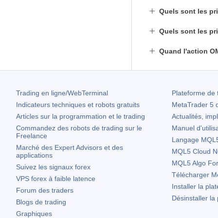
Quels sont les pr
Quels sont les pr
Quand l'action OM
Trading en ligne/WebTerminal
Plateforme de 
Indicateurs techniques et robots gratuits
MetaTrader 5
d
Articles sur la programmation et le trading
Actualités, imp
Commandez des robots de trading sur le
Manuel d'utilis
Freelance
Langage MQL5 
Marché des Expert Advisors et des
MQL5 Cloud N
applications
MQL5 Algo Fo
Suivez les signaux forex
Télécharger
Me
VPS forex à faible latence
Installer la pla
Forum des traders
Désinstaller la
Blogs de trading
Graphiques