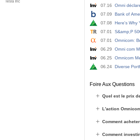
Tesla Inc
07.16
Omni déclare
07.09
Bank of Ame
07.08
Here's Why 
07.01
S&amp;P 500
07.01
Omnicom: Bu
06.29
Omni com Me
06.25
Omnicom Medi
06.24
Diverse Port
Foire Aux Questions
Quel est le prix 
L'action Omnicom 
Comment acheter
Comment investir