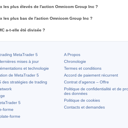
ix les plus élevés de l'action Omnicom Group Inc ?
ix les plus bas de l'action Omnicom Group Inc ?
C a-t-elle été divisée ?
trading
MetaTrader 5
A Propos
ernières mises à jour
Chronologie
lémentations et technologie
Termes et conditions
ation de
MetaTrader 5
Accord de paiement récurrent
des stratégies de trading
Contrat d'agence – Offre
etwork
Politique de confidentialité et de pr
des données
rge
Politique de cookies
taTrader 5
Contacts et demandes
te-forme
 plate-forme