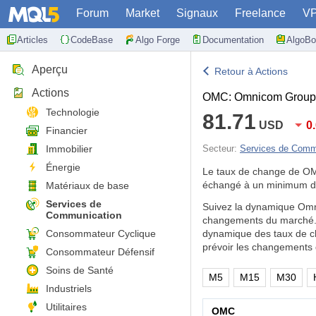
Forum
Market
Signaux
Freelance
V
Articles
CodeBase
Algo Forge
Documentation
AlgoBo
Aperçu
Retour à Actions
Actions
OMC: Omnicom Group 
Technologie
81.71
USD
0
Financier
Immobilier
Secteur:
Services de Comm
Énergie
Le taux de change de O
échangé à un minimum d
Matériaux de base
Services de
Suivez la dynamique Omni
Communication
changements du marché. E
Consommateur Cyclique
dynamique des taux de ch
prévoir les changements 
Consommateur Défensif
Soins de Santé
M5
M15
M30
Industriels
Utilitaires
OMC