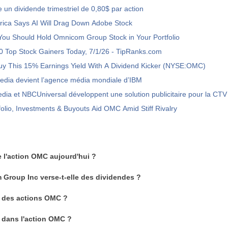
 un dividende trimestriel de 0,80$ par action
rica Says AI Will Drag Down Adobe Stock
You Should Hold Omnicom Group Stock in Your Portfolio
 Top Stock Gainers Today, 7/1/26 - TipRanks.com
y This 15% Earnings Yield With A Dividend Kicker (NYSE:OMC)
dia devient l’agence média mondiale d’IBM
a et NBCUniversal développent une solution publicitaire pour la CTV
folio, Investments & Buyouts Aid OMC Amid Stiff Rivalry
de l'action OMC aujourd'hui ?
Group Inc verse-t-elle des dividendes ?
 des actions OMC ?
 dans l'action OMC ?