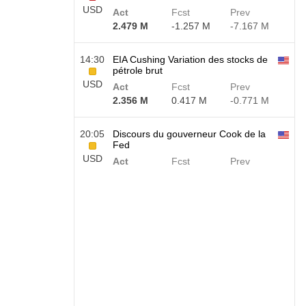
USD
Act
Fcst
Prev
2.479 M
-1.257 M
-7.167 M
14:30
EIA Cushing Variation des stocks de
pétrole brut
USD
Act
Fcst
Prev
2.356 M
0.417 M
-0.771 M
20:05
Discours du gouverneur Cook de la
Fed
USD
Act
Fcst
Prev