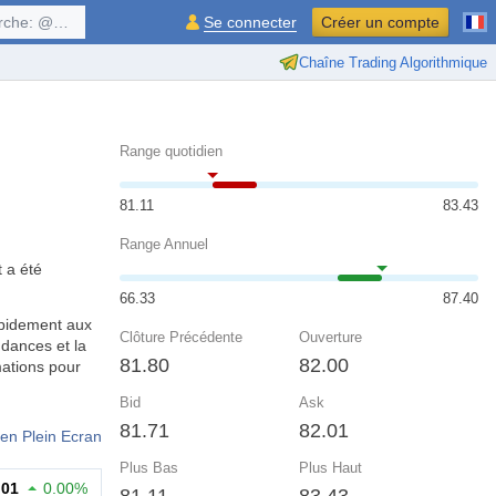
$symbol, ...
Se connecter
Créer un compte
Chaîne Trading Algorithmique
Range quotidien
81.11
83.43
Range Annuel
t a été
66.33
87.40
apidement aux
Clôture Précédente
Ouverture
ndances et la
81.80
82.00
mations pour
Bid
Ask
81.71
82.01
en Plein Ecran
Plus Bas
Plus Haut
.01
0.00%