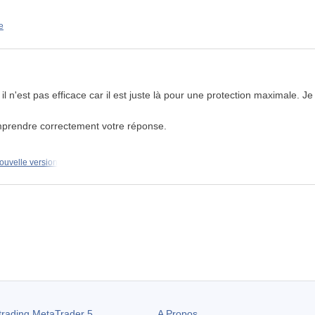
e
l n'est pas efficace car il est juste là pour une protection maximale. Je 
omprendre correctement votre réponse.
ouvelle version
trading
MetaTrader 5
A Propos