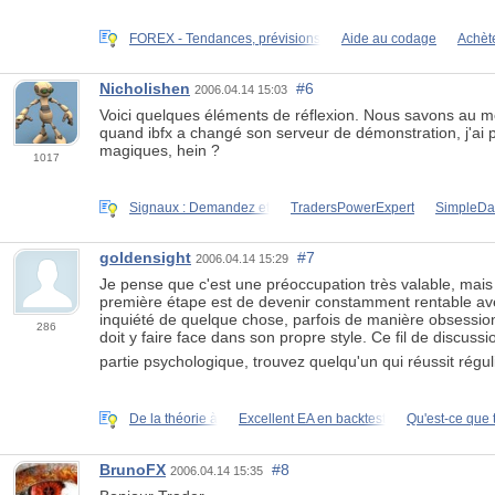
FOREX - Tendances, prévisions
Aide au codage
Achète
Nicholishen
#6
2006.04.14 15:03
Voici quelques éléments de réflexion. Nous savons au moi
quand ibfx a changé son serveur de démonstration, j'ai 
magiques, hein ?
1017
Signaux : Demandez et
TradersPowerExpert
SimpleDa
goldensight
#7
2006.04.14 15:29
Je pense que c'est une préoccupation très valable, mais j
première étape est de devenir constamment rentable avec 
inquiété de quelque chose, parfois de manière obsession
286
doit y faire face dans son propre style. Ce fil de discuss
partie psychologique, trouvez quelqu'un qui réussit régu
De la théorie à
Excellent EA en backtest
Qu'est-ce que t
BrunoFX
#8
2006.04.14 15:35