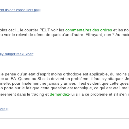
nt-ils des conseillers pour
ns ceci... le courtier PEUT voir les
commentaires des ordres
et les no
pu voir le relevé de démo de quelqu'un d'autre. Effrayant, non ? Au m
ilyRangeBreakExpert
e pense qu'un état d'esprit moins orthodoxe est applicable, du moins po
un EA. Quand ou SI cela devient un problème, il faut s'y attaquer. Je 
nelle, pour finalement ne jamais y arriver. Il est évident que cette q
ion porte sur le fait que cette question est technique, ce qui est vrai, m
lièrement dans le trading et
demandez
-lui s'il a ce problème et s'il s'en
out le