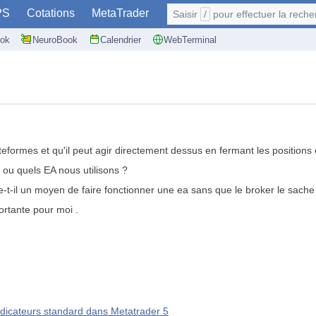
PS
Cotations
MetaTrader
Saisir
/
pour effectuer la recherche: @user
ok
NeuroBook
Calendrier
WebTerminal
teformes et qu'il peut agir directement dessus en fermant les position
rs ou quels EA nous utilisons ?
e-t-il un moyen de faire fonctionner une ea sans que le broker le sache
ortante pour moi .
indicateurs standard dans Metatrader 5