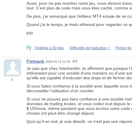
Aussi, pour ne pas montrer notre jeu, nous devons travaill
tout. C'est plus de code mais vous êtes caché, comme a
De plus, j'ai remarqué que l'éditeur MT4 essaie de se con
Quand j'ai le temps, je mets ethereal pour regarder ce q
jojo
Système à 20 pips
Difficultés de traduction :)
Fichier d
Fishtank
#3
2006.04.14 12:46
Je sais que chez Interbankfx, ils affirment que puisque l
intéressant pour une société d'une manière ou d'une autr
qu'elle est capable d'exécuter des stops et de fermer d
8
Si vous faites confiance à la société avec laquelle vous 
déconseiller l'utilisation d'un courtier.
Si vous ne pouvez pas faire confiance à une société metat
données de trading brutes, et vous codez tout depuis le d
$ US/mois, même pendant que vous écrivez votre code et
choses ont peut-être changé depuis.
Quoi qu'il en soit, je suis désolé, ce n'est pas une répon