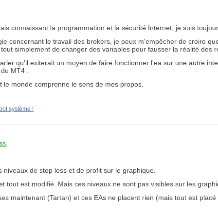
mais connaissant la programmation et la sécurité Internet, je suis touj
gie concernant le travail des brokers, je peux m'empêcher de croire qu
tout simplement de changer des variables pour fausser la réalité des ré
ler qu'il exiterait un moyen de faire fonctionner l'ea sur une autre inter
s du MT4 .
tout le monde comprenne le sens de mes propos.
ool système !
ss
.
 niveaux de stop loss et de profit sur le graphique.
p et tout est modifié. Mais ces niveaux ne sont pas visibles sur les grap
s maintenant (Tartan) et ces EAs ne placent rien (mais tout est placé 