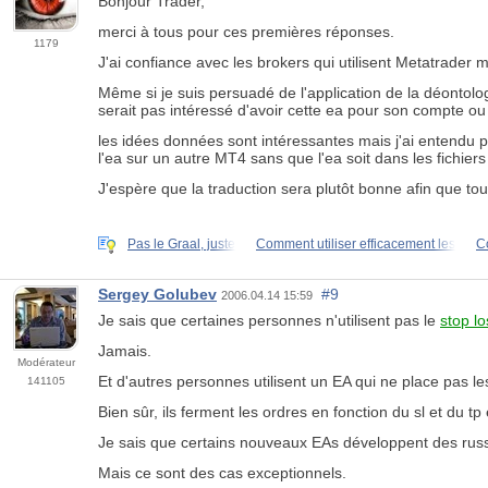
Bonjour Trader,
merci à tous pour ces premières réponses.
1179
J'ai confiance avec les brokers qui utilisent Metatrader 
Même si je suis persuadé de l'application de la déontolo
serait pas intéressé d'avoir cette ea pour son compte ou 
les idées données sont intéressantes mais j'ai entendu par
l'ea sur un autre MT4 sans que l'ea soit dans les fichier
J'espère que la traduction sera plutôt bonne afin que 
Pas le Graal, juste
Comment utiliser efficacement les
C
Sergey Golubev
#9
2006.04.14 15:59
Je sais que certaines personnes n'utilisent pas le
stop lo
Jamais.
Modérateur
Et d'autres personnes utilisent un EA qui ne place pas les
141105
Bien sûr, ils ferment les ordres en fonction du sl et du t
Je sais que certains nouveaux EAs développent des russe
Mais ce sont des cas exceptionnels.