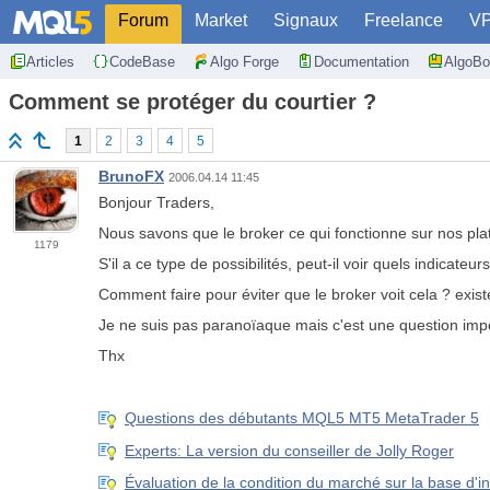
Forum
Market
Signaux
Freelance
V
Articles
CodeBase
Algo Forge
Documentation
AlgoBo
Comment se protéger du courtier ?
1
2
3
4
5
BrunoFX
2006.04.14 11:45
Bonjour Traders,
Nous savons que le broker ce qui fonctionne sur nos pla
1179
S'il a ce type de possibilités, peut-il voir quels indicateu
Comment faire pour éviter que le broker voit cela ? exist
Je ne suis pas paranoïaque mais c'est une question imp
Thx
Questions des débutants MQL5 MT5 MetaTrader 5
Experts: La version du conseiller de Jolly Roger
Évaluation de la condition du marché sur la base d'