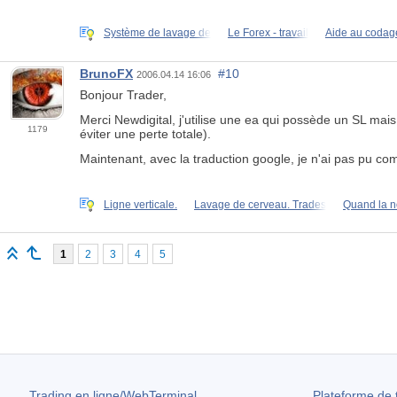
Système de lavage de
Le Forex - travail
Aide au codag
BrunoFX
#10
2006.04.14 16:06
Bonjour Trader,
Merci Newdigital, j'utilise une ea qui possède un SL mais i
1179
éviter une perte totale).
Maintenant, avec la traduction google, je n'ai pas pu c
Ligne verticale.
Lavage de cerveau. Trades
Quand la n
1
2
3
4
5
Trading en ligne/WebTerminal
Plateforme de 