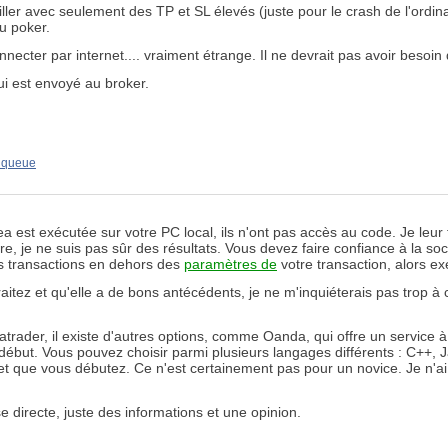
er avec seulement des TP et SL élevés (juste pour le crash de l'ordinate
u poker.
necter par internet.... vraiment étrange. Il ne devrait pas avoir besoin
ui est envoyé au broker.
e queue
'ea est exécutée sur votre PC local, ils n'ont pas accès au code. Je leur
e, je ne suis pas sûr des résultats. Vous devez faire confiance à la so
es transactions en dehors des
paramètres de
votre transaction, alors e
traitez et qu'elle a de bons antécédents, je ne m'inquiéterais pas trop
rader, il existe d'autres options, comme Oanda, qui offre un service à pa
ébut. Vous pouvez choisir parmi plusieurs langages différents : C++, Ja
 que vous débutez. Ce n'est certainement pas pour un novice. Je n'ai
se directe, juste des informations et une opinion.