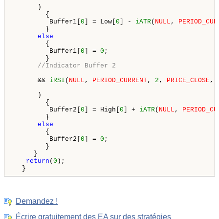
      )

        {

         Buffer1[
0
] = Low[
0
] - 
iATR
(
NULL
, 
PERIOD_CUR
        }

else
        {

         Buffer1[
0
] = 
0
;

        }

//Indicator Buffer 2
      && 
iRSI
(
NULL
, 
PERIOD_CURRENT
, 
2
, 
PRICE_CLOSE
, 
      )

        {

         Buffer2[
0
] = High[
0
] + 
iATR
(
NULL
, 
PERIOD_CU
        }

else
        {

         Buffer2[
0
] = 
0
;

        }

     }

return
(
0
);

Demandez !
Écrire gratuitement des EA sur des stratégies