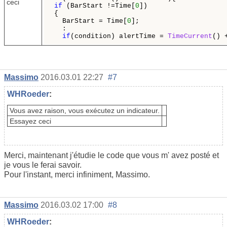
ceci
if
 (BarStart !=Time[
0
]) 

{

  BarStart = Time[
0
]; 

  :

if
(condition) alertTime = 
TimeCurrent
() 
Massimo
2016.03.01 22:27
#7
WHRoeder
:
Vous avez raison, vous exécutez un indicateur.
Essayez ceci
Merci
,
maintenant
j'étudie
le code que
vous
m'
avez posté
et
je
vous le ferai savoir
.
Pour l'instant
,
merci infiniment
,
Massimo
.
Massimo
2016.03.02 17:00
#8
WHRoeder
: