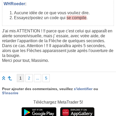
WHRoeder
:
Aucune idée de ce que vous vouliez dire.
Essayez/postez un code qui
se compile
.
J'ai mis
ATTENTION
! !!
parce que
c'est
celui qui apparaît
en
alerte
sonore/visuelle
,
mais j
'
essaie,
avec votre aide
,
de
retarder
l'
apparition de
la
Flèche de
quelques secondes
.
Dans ce cas.
Attention
! !!
Il apparaîtra
après 5
secondes,
alors que
les
Flèches
apparaissent
juste après l'ouverture de
la bougie
.
Merci pour tout
,
Massimo
.
1
2
...
5
Pour ajouter des commentaires, veuillez
s'identifier
ou
S'inscrire
Téléchargez
MetaTrader 5!