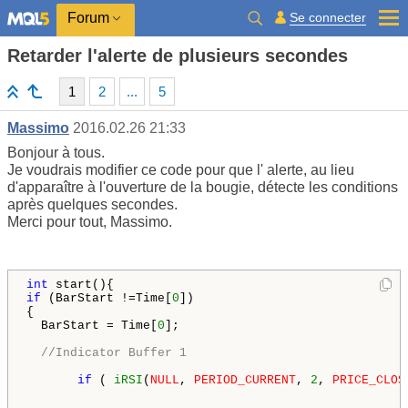
Se connecter
Forum
Retarder l'alerte de plusieurs secondes
1
2
...
5
Massimo
2016.02.26 21:33
Bonjour à tous.
Je voudrais
modifier ce
code pour que
l'
alerte
,
au lieu
d'apparaître
à l'ouverture
de la bougie
,
détecte
les conditions
après quelques
secondes
.
Merci pour tout
,
Massimo
.
int
if
 (BarStart !=Time[
0
]) 

{

  BarStart = Time[
0
]; 

//Indicator Buffer 1
if
 ( 
iRSI
(
NULL
, 
PERIOD_CURRENT
, 
2
, 
PRICE_CLOS