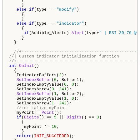
     {

     }

else
if
(type == 
"modify"
)

     {

     }

else
if
(type == 
"indicator"
)

     {

if
(Audible_Alerts) 
Alert
(type+
" | RSI 30-70 @ 
     }

  }

//+-----------------------------------------------
//| Custom indicator initialization function        
//+-------------------------------------------------
int
OnInit
()

  {   

   IndicatorBuffers(
2
);

SetIndexBuffer
(
0
, Buffer1);

   SetIndexEmptyValue(
0
, 
0
);

   SetIndexArrow(
0
, 
241
);

SetIndexBuffer
(
1
, Buffer2);

   SetIndexEmptyValue(
1
, 
0
);

   SetIndexArrow(
1
, 
242
);

//initialize myPoint
   myPoint = 
Point
();

if
(
Digits
() == 
5
 || 
Digits
() == 
3
)

     {

      myPoint *= 
10
;

     }

return
(
INIT_SUCCEEDED
);
