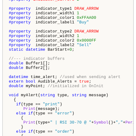
#property 
 indicator_type1 
DRAW_ARROW
#property 
 indicator_width1 
1
#property 
 indicator_color1 
0xFFAA00
#property 
 indicator_label1 
"Buy"
#property 
 indicator_type2 
DRAW_ARROW
#property 
 indicator_width2 
1
#property 
 indicator_color2 
0x0000FF
#property 
 indicator_label2 
"Sell"
static
datetime
 BarStart=
0
;

//--- indicator buffers
double
double
 Buffer2[];

datetime
 time_alert; 
//used when sending alert
extern
bool
 Audible_Alerts = 
true
double
 myPoint; 
//initialized in OnInit
void
 myAlert(
string
 type, 
string
 message)

  {

if
(type == 
"print"
)

Print
(message);

else
if
(type == 
"error"
)

     {

Print
(type+
" | RSI 30-70 @ "
+
Symbol
()+
","
+
Peri
     }

else
if
(type == 
"order"
)
