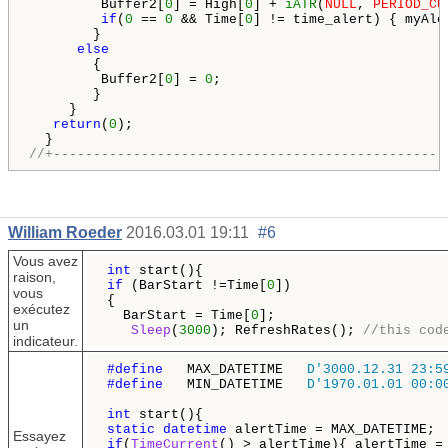
         Buffer2[
0
] = High[
0
] + 
iATR
(
NULL
, 
PERIOD_CU
if
(
0
 == 
0
 && Time[
0
] != time_alert) { myAle
        }

else
        {

         Buffer2[
0
] = 
0
;

        }

     }

return
(
0
);

//+-------------------------------------------------
William Roeder
2016.03.01 19:11
#6
Vous avez
int
raison,
if
 (BarStart !=Time[
0
]) 

vous
{

exécutez
  BarStart = Time[
0
]; 

un
Sleep
(
3000
); RefreshRates(); 
//this cod
indicateur.
#define  
 MAX_DATETIME   
D'3000.12.31 23:5
#define  
 MIN_DATETIME   
D'1970.01.01 00:0
int
static
datetime
Essayez
if
(
TimeCurrent
() > alertTime){ alertTime =