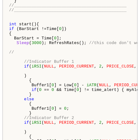
//_____________________________________________
//_____________________________________________
int
if
 (BarStart !=Time[
0
]) 

{

  BarStart = Time[
0
]; 

Sleep
(
3000
); RefreshRates(); 
//this code don't wo
//
//Indicator Buffer 1
if
(
iRSI
(
NULL
, 
PERIOD_CURRENT
, 
2
, 
PRICE_CLOSE
, 
      )

        {

         Buffer1[
0
] = Low[
0
] - 
iATR
(
NULL
, 
PERIOD_CUR
if
(
0
 == 
0
 && Time[
0
] != time_alert) { myAle
        }

else
        {

         Buffer1[
0
] = 
0
;

        }

//Indicator Buffer 2
if
(
iRSI
(
NULL
, 
PERIOD_CURRENT
, 
2
, 
PRICE_CLOSE
, 
      )

        {
