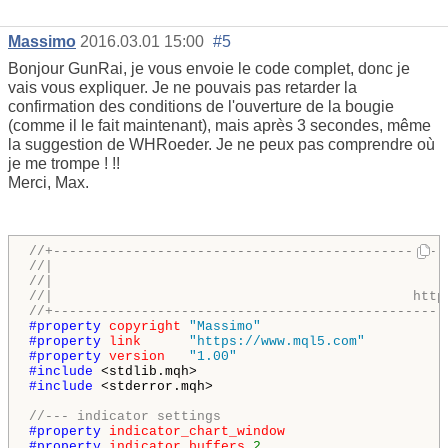
Massimo
2016.03.01 15:00
#5
Bonjour GunRai
,
je vous envoie
le code complet
,
donc
je
vais vous expliquer
.
Je ne pouvais pas
retarder la
confirmation des
conditions de
l'
ouverture de
la bougie
(
comme il le
fait
maintenant
)
,
mais après 3
secondes, même
la suggestion
de
WHRoeder
.
Je ne peux pas
comprendre où
je
me trompe
! !
!
Merci
,
Max
.
//+-------------------------------------------------
//|                                                 
//|                                                 
//|                                             http
//+-------------------------------------------------
#property 
copyright
"Massimo"
#property 
link
"https://www.mql5.com"
#property 
version
"1.00"
#include 
#include 
<stderror.mqh>

//--- indicator settings
#property 
indicator_chart_window
#property 
indicator_buffers
2