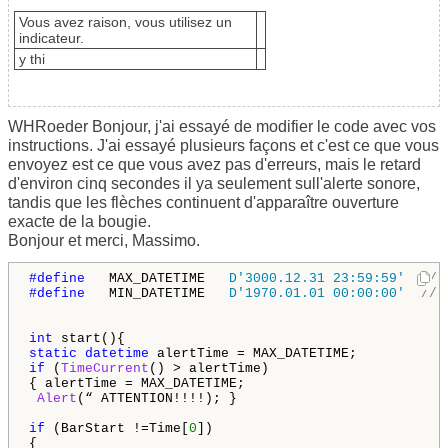
Vous avez raison, vous utilisez un
indicateur.
y thi
WHRoeder
Bonjour
,
j'ai essayé
de
modifier le code
avec
vos
instructions
.
J'ai essayé
plusieurs
façons
et
c'est ce que vous
envoyez
est ce que vous
avez pas d'erreurs
,
mais le retard
d'environ
cinq secondes
il ya seulement
sull'alerte
sonore
,
tandis que les
flèches
continuent d'apparaître
ouverture
exacte
de la bougie.
Bonjour
et merci
,
Massimo
.
#define  
 MAX_DATETIME   
D'3000.12.31 23:59:59'
// 
#define  
 MIN_DATETIME   
D'1970.01.01 00:00:00'
// 
int
static
datetime
if
 (
TimeCurrent
() > alertTime)

{ alertTime = MAX_DATETIME;

Alert
(“ ATTENTION!!!!); }

if
 (BarStart !=Time[
0
]) 

{
