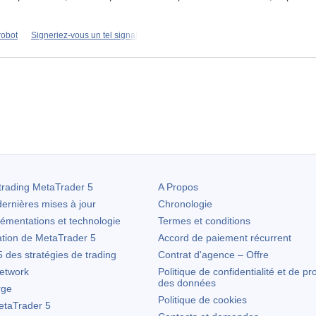
robot
Signeriez-vous un tel signal
trading
MetaTrader 5
A Propos
ernières mises à jour
Chronologie
lémentations et technologie
Termes et conditions
ation de
MetaTrader 5
Accord de paiement récurrent
des stratégies de trading
Contrat d'agence – Offre
etwork
Politique de confidentialité et de pr
des données
rge
Politique de cookies
taTrader 5