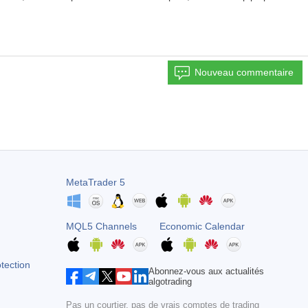
Nouveau commentaire
MetaTrader 5
MQL5 Channels
Economic Calendar
otection
Abonnez-vous aux actualités
algotrading
Pas un courtier, pas de vrais comptes de trading