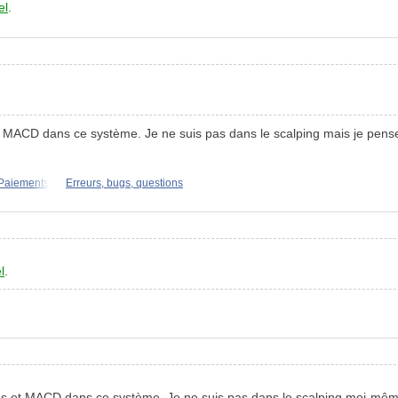
el
.
 MACD dans ce système. Je ne suis pas dans le scalping mais je pense 
 "Paiements
Erreurs, bugs, questions
l
.
es et MACD dans ce système. Je ne suis pas dans le scalping moi-même