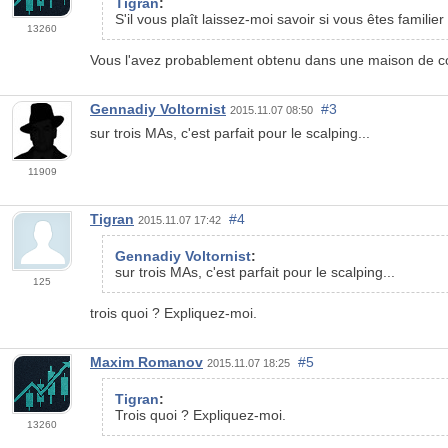
Tigran
:
S'il vous plaît laissez-moi savoir si vous êtes familie
13260
Vous l'avez probablement obtenu dans une maison de court
Gennadiy Voltornist
#3
2015.11.07 08:50
sur trois MAs, c'est parfait pour le scalping...
11909
Tigran
#4
2015.11.07 17:42
Gennadiy Voltornist
:
sur trois MAs, c'est parfait pour le scalping...
125
trois quoi ? Expliquez-moi.
Maxim Romanov
#5
2015.11.07 18:25
Tigran
:
Trois quoi ? Expliquez-moi.
13260