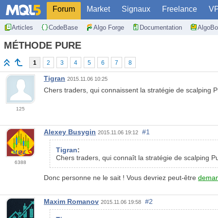
Forum
Market
Signaux
Freelance
V
Articles
CodeBase
Algo Forge
Documentation
AlgoBo
MÉTHODE PURE
1
2
3
4
5
6
7
8
Tigran
2015.11.06 10:25
Chers traders, qui connaissent la stratégie de scalping Pu
125
Alexey Busygin
#1
2015.11.06 19:12
Tigran
:
Chers traders, qui connaît la stratégie de scalping Pu
6388
Donc personne ne le sait ! Vous devriez peut-être
deman
Maxim Romanov
#2
2015.11.06 19:58