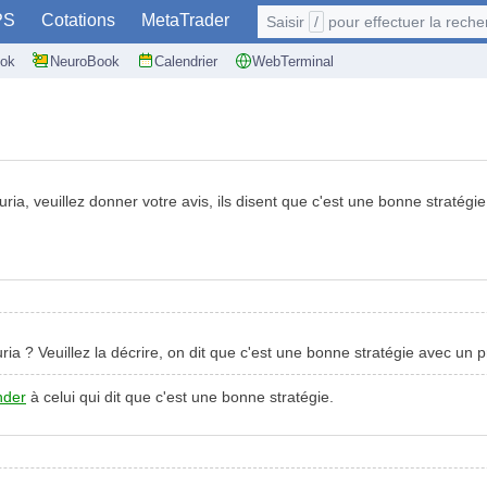
PS
Cotations
MetaTrader
Saisir
/
pour effectuer la recherche: @user
ok
NeuroBook
Calendrier
WebTerminal
ria, veuillez donner votre avis, ils disent que c'est une bonne stratégie
ria ? Veuillez la décrire, on dit que c'est une bonne stratégie avec un p
der
à celui qui dit que c'est une bonne stratégie.