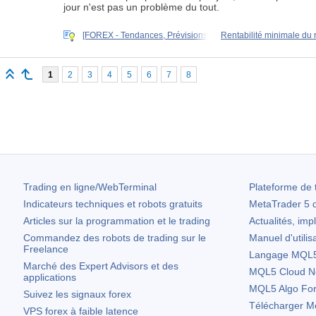
jour n'est pas un problème du tout.
[FOREX - Tendances, Prévisions
Rentabilité minimale du 
1
2
3
4
5
6
7
8
Trading en ligne/WebTerminal
Plateforme de 
Indicateurs techniques et robots gratuits
MetaTrader 5
d
Articles sur la programmation et le trading
Actualités, imp
Commandez des robots de trading sur le
Manuel d'utilis
Freelance
Langage MQL5 
Marché des Expert Advisors et des
MQL5 Cloud N
applications
MQL5 Algo Fo
Suivez les signaux forex
Télécharger
Me
VPS forex à faible latence