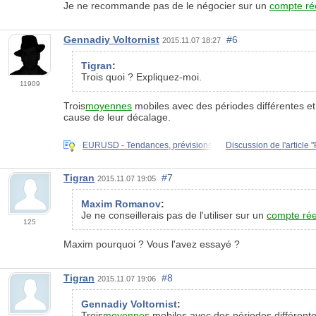
Je ne recommande pas de le négocier sur un
compte ré
Gennadiy Voltornist
#6
2015.11.07 18:27
Tigran
:
Trois quoi ? Expliquez-moi.
11909
Trois
moyennes
mobiles avec des périodes différentes et
cause de leur décalage.
EURUSD - Tendances, prévisions
Discussion de l'article
Tigran
#7
2015.11.07 19:05
Maxim Romanov
:
Je ne conseillerais pas de l'utiliser sur un
compte rée
125
Maxim pourquoi ? Vous l'avez essayé ?
Tigran
#8
2015.11.07 19:06
Gennadiy Voltornist
:
Trois
moyennes
mobiles avec des périodes différent