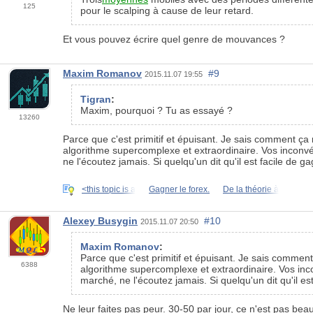
125
pour le scalping à cause de leur retard.
Et vous pouvez écrire quel genre de mouvances ?
Maxim Romanov
#9
2015.11.07 19:55
Tigran
:
Maxim, pourquoi ? Tu as essayé ?
13260
Parce que c'est primitif et épuisant. Je sais comment ça
algorithme supercomplexe et extraordinaire. Vos inconvéni
ne l'écoutez jamais. Si quelqu'un dit qu'il est facile de 
<this topic is a
Gagner le forex.
De la théorie à
Alexey Busygin
#10
2015.11.07 20:50
Maxim Romanov
:
Parce que c'est primitif et épuisant. Je sais commen
6388
algorithme supercomplexe et extraordinaire. Vos incon
marché, ne l'écoutez jamais. Si quelqu'un dit qu'il e
Ne leur faites pas peur. 30-50 par jour, ce n'est pas b