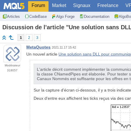
Forum
Market
Signaux
Freelance
V
Articles
CodeBase
Algo Forge
Documentation
AlgoBo
Discussion de l'article "Une solution sans 
1
2
3
MetaQuotes
2021.11.17 15:42
Un nouvel article
Une solution sans DLL pour communiqu
Modérateur
L'article décrit comment implémenter la communica
318057
la classe CNamedPipes est élaborée. Pour tester son 
Canaux Nommés est suffisante pour les offres en 
Sur la capture d'écran ci-dessous, il y a trois indicate
Deux d'entre eux affichent les ticks reçus via des ca