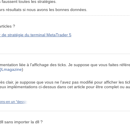
s faussent toutes les stratégies.
s résultats si nous avons les bonnes données.
rticles ?
r de stratégie du terminal MetaTrader 5
entation liée à l'affichage des ticks. Je suppose que vous faites référ
Lmagazine
)
rès clair, je suppose que vous ne l'avez pas modifié pour afficher les tic
deux implémentations ci-dessus dans cet article pour être complet ou au
sons-en un "dessin
l sans importer la dll ?