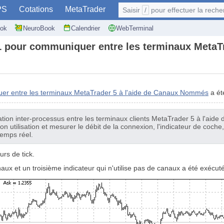
PS
Cotations
MetaTrader
Saisir
/
pour effectuer la recherche: @user
ok
NeuroBook
Calendrier
WebTerminal
DLL pour communiquer entre les terminaux Meta
er entre les terminaux MetaTrader 5 à l'aide de Canaux Nommés
a été
tion inter-processus entre les terminaux clients MetaTrader 5 à l'ai
utilisation et mesurer le débit de la connexion, l'indicateur de coche, l
temps réel.
urs de tick.
naux et un troisième indicateur qui n'utilise pas de canaux a été exécuté