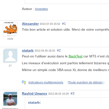
Auteur :
investeo
Alexander
#1
2010.07.03 15:52
Très bon article et solution utile. Merci de votre compré
1549
statarb
#2
2012.04.30 18:20
Peut-on l'utiliser aussi dans le
BackTest
car MT5 n'est cl
Les niveaux d'exécution sont parfois tellement bizarres q
27
Même un simple code VBA sous XL donne de meilleurs ré
Indicateurs multitemporels
[Toute question de débutant,
Rashid Umarov
#3
2012.05.02 10:29
statarb
:
Administrateur