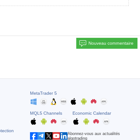
Nouveau commentaire
MetaTrader 5
MQL5 Channels
Economic Calendar
otection
Abonnez-vous aux actualités
algotrading