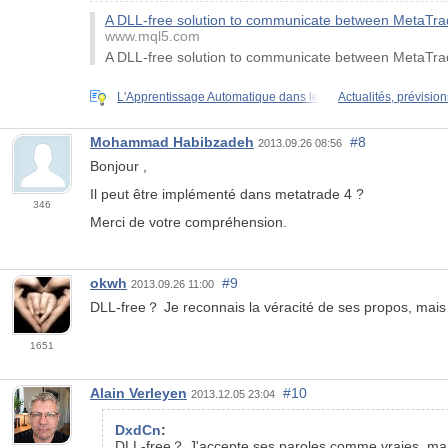
A DLL-free solution to communicate between MetaTra
www.mql5.com
A DLL-free solution to communicate between MetaTra
L'Apprentissage Automatique dans le
Actualités, prévision
Mohammad Habibzadeh
#8
2013.09.26 08:56
Bonjour ,
Il peut être implémenté dans metatrade 4 ?
346
Merci de votre compréhension.
okwh
#9
2013.09.26 11:00
DLL-free？ Je reconnais la véracité de ses propos, mais i
1651
Alain Verleyen
#10
2013.12.05 23:04
DxdCn
:
DLL-free？ J'accepte ses paroles comme vraies, mais i