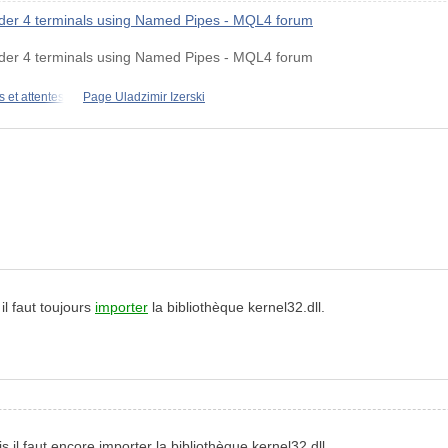
der 4 terminals using Named Pipes - MQL4 forum
der 4 terminals using Named Pipes - MQL4 forum
s et attentes
Page Uladzimir Izerski
l faut toujours
importer
la bibliothèque kernel32.dll.
l faut encore importer la bibliothèque kernel32.dll.