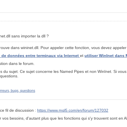
t.dll sans importer la dll ?
uve dans wininet.dll. Pour appeler cette fonction, vous devez appeler la
ge de données entre terminaux via Internet
et
utiliser WinInet dans
stion dans le forum.
tes du sujet. Ce sujet concerne les Named Pipes et non WinInet. Si vous 
questions.
rreurs, bugs, questions
e fil de discussion :
https://www.mql5.com/en/forum/127032
r vos besoins, d'autant plus que les fonctions qui s'y trouvent sont en 