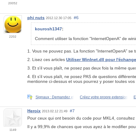
20052
phi nuts
#6
2012.12.30 17:05
kourosh1347
:
2202
Comment utiliser la fonction "InternetOpenA" de winine
1. Vous ne pouvez pas. La fonction "InternetOpenA" se tro
2. Lisez ces articles
Utiliser WinInet.dll pour l'échan
3. Et s'il vous plaît, ne posez pas deux fois la même que
4. Et s'il vous plaît, ne posez PAS de questions différen
mentionne ci-dessus et vous pourrez y poser toutes vos 
Signaux : Demandez et
Créez votre propre extension
E
Heroix
#7
2013.02.12 21:49
Pour ceux qui ont besoin du code pour MKL4, consultez c
Il y a 99,9% de chances que vous ayez à
le
modifier pou
1149