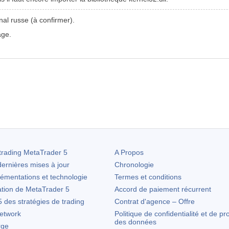
nal
russe (à confirmer).
age.
trading
MetaTrader 5
A Propos
ernières mises à jour
Chronologie
lémentations et technologie
Termes et conditions
ation de
MetaTrader 5
Accord de paiement récurrent
des stratégies de trading
Contrat d'agence – Offre
etwork
Politique de confidentialité et de pr
des données
rge