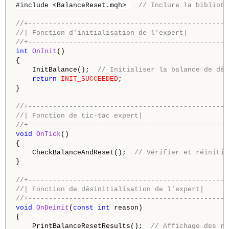
#include <BalanceReset.mqh> 
// Inclure la biblioth
//+-------------------------------------------------
//| Fonction d'initialisation de l'expert|
//+-------------------------------------------------
int
OnInit
()

{

    InitBalance();  
// Initialiser la balance de dép
return
INIT_SUCCEEDED
;

}

//+-------------------------------------------------
//| Fonction de tic-tac expert|
//+-------------------------------------------------
void
OnTick
()

{

    CheckBalanceAndReset();  
// Vérifier et réinitia
}

//+-------------------------------------------------
//| Fonction de désinitialisation de l'expert|
//+-------------------------------------------------
void
OnDeinit
(
const
int
 reason)

{

    PrintBalanceResetResults();  
// Affichage des ré