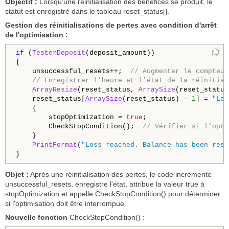
Objectif :
Lorsqu'une réinitialisation des bénéfices se produit, le
statut est enregistré dans le tableau reset_status[].
Gestion des réinitialisations de pertes avec condition d'arrêt
de l'optimisation :
if
 (
TesterDeposit
(deposit_amount))

{

    unsuccessful_resets++;  
// Augmenter le compteur
// Enregistrer l'heure et l'état de la réinitial
ArrayResize
(reset_status, 
ArraySize
(reset_status
    reset_status[
ArraySize
(reset_status) - 
1
] = 
"Los
    {

        stopOptimization = 
true
;

        CheckStopCondition();  
// Vérifier si l'opti
    }

PrintFormat
(
"Loss reached. Balance has been rese
}
Objet :
Après une réinitialisation des pertes, le code incrémente
unsuccessful_resets, enregistre l'état, attribue la valeur true à
stopOptimization et appelle CheckStopCondition() pour déterminer
si l'optimisation doit être interrompue.
Nouvelle fonction
CheckStopCondition() :