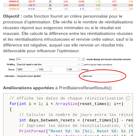
Objectif :
cette fonction fournit un critère personnalisé pour le
processus d'optimisation. Elle vérifie si le nombre de réinitialisations
réussies répond aux exigences minimales ou si le résultat est
mauvais. Elle calcule la différence entre les réinitialisations réussies
et les réinitialisations infructueuses et renvoie cette valeur, sauf si la
différence est négative, auquel cas elle renvoie un résultat très
défavorable pour influencer l'optimiseur.
Améliorations apportées
à PrintBalanceResetResults() :
// Affiche les dates de chaque réinitialisation et l
for
(
int
 i = 
1
; i < 
ArraySize
(reset_times); i++)

{

// Calculer le nombre de jours entre les réiniti
int
 days_between_resets = (reset_times[i] - rese
// Imprimer les dates de réinitialisation, l'éta
PrintFormat
(
"Reset %d: %s (%s), Reset %d: %s (%s