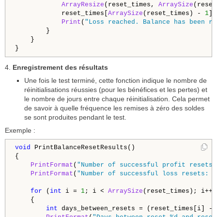
ArrayResize
(reset_times, 
ArraySize
(reset
            reset_times[
ArraySize
(reset_times) - 
1
] 
Print
(
"Loss reached. Balance has been re
        }

    }

4.
Enregistrement des résultats
Une fois le test terminé, cette fonction indique le nombre de
réinitialisations réussies (pour les bénéfices et les pertes) et
le nombre de jours entre chaque réinitialisation. Cela permet
de savoir à quelle fréquence les remises à zéro des soldes
se sont produites pendant le test.
Exemple :
void
 PrintBalanceResetResults()

{

PrintFormat
(
"Number of successful profit resets:
PrintFormat
(
"Number of successful loss resets: %
for
 (
int
 i = 
1
; i < 
ArraySize
(reset_times); i++)

    {

int
 days_between_resets = (reset_times[i] - 