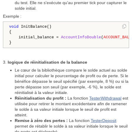
du test. Elle ne s'exécute qu'au premier tick pour capturer le
solde initial.
Exemple :
void
 InitBalance()

{

    initial_balance = 
AccountInfoDouble
(
ACCOUNT_BALA
3.
logique de réinitialisation de la balance
Le cœur de la bibliothèque compare le solde actuel au solde
initial pour calculer le pourcentage de profit ou de perte. Si le
bénéfice dépasse le seuil spécifié (par exemple, 8 %) ou si la
perte dépasse son seuil (par exemple, -6 %), le solde est
réinitialisé à la valeur initiale.
Réinitialisation du profit :
La fonction
TesterWithdrawal
est
utilisée pour retirer le montant excédentaire afin de ramener
le solde à sa valeur initiale lorsque le seuil de profit est
atteint.
Remise à zéro des pertes :
La fonction
TesterDeposit
permet de rétablir le solde à sa valeur initiale lorsque le seuil
de perte est déclenché.