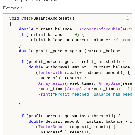
Exemple :
void
 CheckBalanceAndReset()

{

double
 current_balance = 
AccountInfoDouble
(
ACCOU
if
 (initial_balance == 
0
) {

        initial_balance = current_balance; 
// Premie
    }

double
 profit_percentage = (current_balance - in
if
 (profit_percentage >= profit_threshold) {

double
 withdrawal_amount = current_balance -
if
 (
TesterWithdrawal
(withdrawal_amount)) {

            successful_resets++;

ArrayResize
(reset_times, 
ArraySize
(reset
            reset_times[
ArraySize
(reset_times) - 
1
] 
Print
(
"Profit reached. Balance has been 
        }

    }

if
 (profit_percentage <= loss_threshold) {

double
 deposit_amount = initial_balance - cu
if
 (
TesterDeposit
(deposit_amount)) {

            unsuccessful_resets++;
