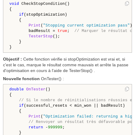
void
 CheckStopCondition()

{

if
(stopOptimization)

    {

Print
(
"Stopping current optimization pass"
);

        badResult = 
true
;  
// Marquer le résultat co
TesterStop
();

    }

Objectif :
Cette fonction vérifie si stopOptimization est vrai et, si
c'est le cas, marque le résultat comme mauvais et arrête la passe
d'optimisation en cours à l'aide de TesterStop() .
Nouvelle fonction
OnTester() :
double
OnTester
()

{

// Si le nombre de réinitialisations réussies es
if
(successful_resets < min_won || badResult)

    {

Print
(
"Optimization failed: returning a high
// Renvoyer un résultat très défavorable pou
return
 -
999999
;

    }
