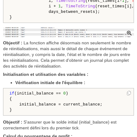
                i, 
TimeToString
(reset_times[i-
1
], 
TI
                i + 
1
, 
TimeToString
(reset_times[i], 
                days_between_resets);

Objectif :
La fonction affiche désormais non seulement le nombre
de réinitialisations, mais aussi le détail de chaque événement de
réinitialisation, y compris la date, l'état et le nombre de jours entre
les réinitialisations. Cela permet d'obtenir un journal plus complet
des activités de réinitialisation.
Initialisation et utilisation des variables :
Vérification initiale de l'équilibre :
if
(initial_balance == 
0
)

{

    initial_balance = current_balance;

Objectif :
S'assurer que le solde initial (initial_balance) est
correctement défini lors du premier tick.
Calcul du pourcentage de profit :