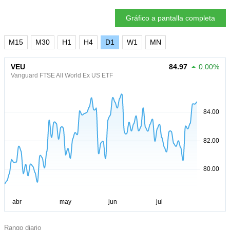
Gráfico a pantalla completa
M15
M30
H1
H4
D1
W1
MN
VEU
84.97
0.00%
Vanguard FTSE All World Ex US ETF
Rango diario