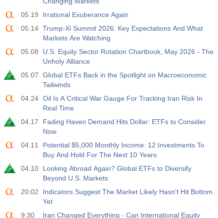
Changing Markets
05.19
Irrational Exuberance Again
05.14
Trump-Xi Summit 2026: Key Expectations And What
Markets Are Watching
05.08
U.S. Equity Sector Rotation Chartbook, May 2026 - The
Unholy Alliance
05.07
Global ETFs Back in the Spotlight on Macroeconomic
Tailwinds
04.24
Oil Is A Critical War Gauge For Tracking Iran Risk In
Real Time
04.17
Fading Haven Demand Hits Dollar: ETFs to Consider
Now
04.11
Potential $5,000 Monthly Income: 12 Investments To
Buy And Hold For The Next 10 Years
04.10
Looking Abroad Again? Global ETFs to Diversify
Beyond U.S. Markets
20:02
Indicators Suggest The Market Likely Hasn't Hit Bottom
Yet
9:30
Iran Changed Everything - Can International Equity