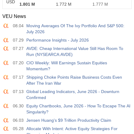
USD
1.801 M
1.772 M
1.777 M
VEU News
08.04
Moving Averages Of The Ivy Portfolio And S&P 500:
July 2026
07.29
Performance Insights - July 2026
07.27
AVDE: Cheap International Value Still Has Room To
Run (NYSEARCA:AVDE)
07.20
CIO Weekly: Will Earnings Sustain Equities
Momentum?
07.17
Shipping Choke Points Raise Business Costs Even
After The Iran War
07.13
Global Leading Indicators, June 2026 - Downturn
Confirmed
06.30
Equity Chartbooks, June 2026 - How To Escape The AI
Singularity?
06.03
Jensen Huang's $9 Trillion Productivity Claim
05.28
Allocate With Intent: Active Equity Strategies For