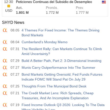
12:30
Peticiones Continuas del Subsidio de Desempleo
Act.
Pronós.
Prev.
USD
1.801 M
1.772 M
1.777 M
SHYD News
08.05
4 Themes For Fixed Income: The Themes Driving
Bond Markets
08.04
Cumberland's Monday Memo
07.31
The Resilient Rally: Can Markets Continue To Climb
Amid Uncertainty?
07.29
Build A Better Path, Part 2: 3-Dimensional Investing
07.27
Munis Carry Outperformance Into The Summer
07.27
Bond Markets Getting Oversold; Fed Funds Futures
Indicate FOMC Will Stand Pat On July 29
07.25
Thoughts From The Municipal Bond Desk
07.21
The Credit Market Lens: Rich Spreads, Cheap
Treasuries, And An Incomplete Explanation
07.19
Fixed Income Outlook Q3 2026: Looking To The Data
When Visibility Is Low