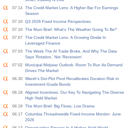
07.14
The Credit Market Lens: A Higher Bar For Earnings
Season
07.10
Q3 2026 Fixed Income Perspectives
07.10
The Muni Brief: What's The Weather Going To Be?
07.07
The Credit Market Lens: A Growing Divide In
Leveraged Finance
07.03
The Week The AI Trade Broke, And Why The Data
Says 'Rotation,' Not 'Recession'
07.02
Municipal Midyear Outlook: Room To Run As Demand
Drives The Market
06.30
Warsh's Dot-Plot Pivot Recalibrates Duration Risk In
Investment-Grade Bonds
06.18
Aligned Incentives: Our Key To Navigating The Diverse
High Yield Market
06.18
The Muni Brief: Big Flows, Low Drama
06.17
Columbia Threadneedle Fixed-Income Monitor: June
2026
06.13
Opportunities Emerge In A Higher-Yield World