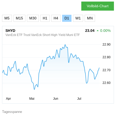
Vollbild-Chart
M5
M15
M30
H1
H4
D1
W1
MN
SHYD
23.04
0.00%
VanEck ETF Trust VanEck Short High Yield Muni ETF
Tagesspanne