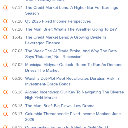
USD
588
07.14
The Credit Market Lens: A Higher Bar For Earnings
Season
19:00
Fed, Verbraucherkredite
07.10
Q3 2026 Fixed Income Perspectives
Akt
Erw
Vorh
07.10
The Muni Brief: What's The Weather Going To Be?
USD
$​11.44 B
$​-0.18 B
16:42
The Credit Market Lens: A Growing Divide In
Leveraged Finance
19:30
CFTC Gold, nichtkommerzielle Nettopositionen
07.03
The Week The AI Trade Broke, And Why The Data
Akt
Erw
Vorh
USD
Says 'Rotation,' Not 'Recession'
182.1 K
07.02
Municipal Midyear Outlook: Room To Run As Demand
Drives The Market
19:30
CFTC Rohöl, nichtkommerzielle Nettopositionen
06.30
Warsh's Dot-Plot Pivot Recalibrates Duration Risk In
Akt
Erw
Vorh
USD
Investment-Grade Bonds
120.1 K
06.18
Aligned Incentives: Our Key To Navigating The Diverse
High Yield Market
19:30
CFTC Gold, nichtkommerzielle Nettopositionen
06.18
The Muni Brief: Big Flows, Low Drama
Akt
Erw
Vorh
USD
-17.2 K
06.17
Columbia Threadneedle Fixed-Income Monitor: June
2026
19:30
CFTC Nasdaq 100, Nichtkommerzielle Nettopositionen
06.13
Opportunities Emerge In A Higher-Yield World