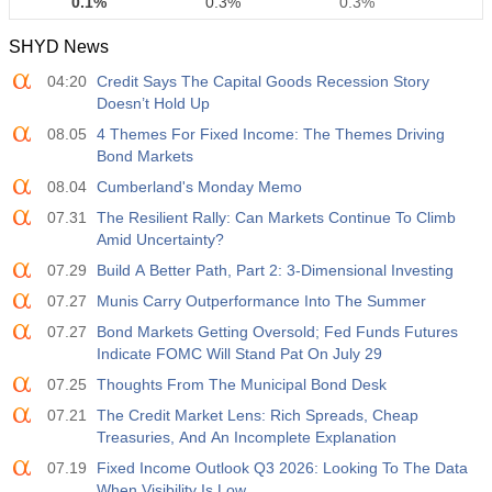
0.1%
0.3%
0.3%
SHYD News
12:30
Durchschnittlicher Wochenverdienst y/y
04:20
Credit Says The Capital Goods Recession Story
Akt
Erw
Vorh
USD
Doesn’t Hold Up
3.2%
3.5%
3.5%
08.05
4 Themes For Fixed Income: The Themes Driving
Bond Markets
12:30
Beschäftigung außerhalb der Landwirtschaft
Akt
Erw
Vorh
08.04
Cumberland's Monday Memo
USD
30 K
40 K
30 K
07.31
The Resilient Rally: Can Markets Continue To Climb
Amid Uncertainty?
12:30
U6 Arbeitslosenrate
07.29
Build A Better Path, Part 2: 3-Dimensional Investing
Akt
Erw
Vorh
USD
07.27
Munis Carry Outperformance Into The Summer
7.9%
7.9%
7.9%
07.27
Bond Markets Getting Oversold; Fed Funds Futures
Indicate FOMC Will Stand Pat On July 29
17:00
Baker Hughes Ölplattformzählung
07.25
Thoughts From The Municipal Bond Desk
Akt
Erw
Vorh
USD
451
07.21
The Credit Market Lens: Rich Spreads, Cheap
Treasuries, And An Incomplete Explanation
17:00
Baker Hughes US, Gesamtzahl der Ölförderanlagen
07.19
Fixed Income Outlook Q3 2026: Looking To The Data
When Visibility Is Low
Akt
Erw
Vorh