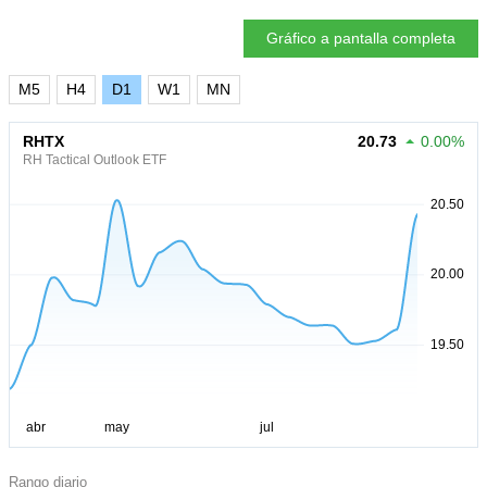
Gráfico a pantalla completa
M5
H4
D1
W1
MN
RHTX
20.73
0.00%
RH Tactical Outlook ETF
Rango diario