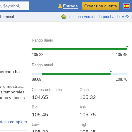
 $symbol, ...
Entrada
Crear una cuenta
erminal
Inicie una versión de prueba del VPS
Rango diario
105.32
105.45
Rango anual
 mercado ha
89.69
108.76
o le mostrará
Cierres anteriores
Open
s temporales,
104.65
105.32
manas y meses.
Bid
Ask
105.45
105.75
ntalla completa
Low
High