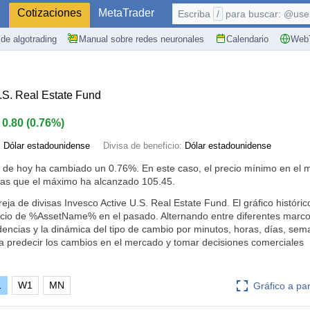
S
Cotizaciones
MetaTrader
Escriba
/
para buscar: @user,
de algotrading
Manual sobre redes neuronales
Calendario
WebT
.S. Real Estate Fund
0.80
(
0.76%
)
:
Dólar estadounidense
Divisa de beneficio:
Dólar estadounidense
R de hoy ha cambiado un
0.76%
. En este caso, el precio mínimo en el
ras que el máximo ha alcanzado 105.45.
reja de divisas Invesco Active U.S. Real Estate Fund. El gráfico históric
cio de %AssetName% en el pasado. Alternando entre diferentes marco
dencias y la dinámica del tipo de cambio por minutos, horas, días, se
a predecir los cambios en el mercado y tomar decisiones comerciales
1
W1
MN
Gráfico a pa