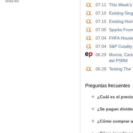
Tesla Inc
07.11
This Week's 
07.10
Existing Sin
07.10
Existing Hom
07.05
Sparks From
07.04
FHFA House 
07.04
S&P Cotality
06.29
Murcia, Cart
del PSRM
06.28
Testing The 
Preguntas frecuentes
¿Cuál es el preci
¿Se pagan divide
¿Cómo comprar a