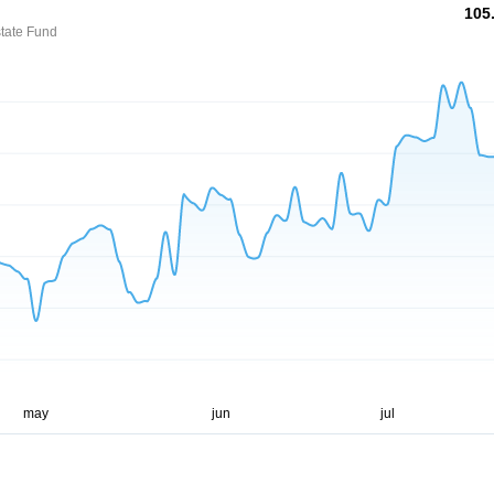
105
state Fund