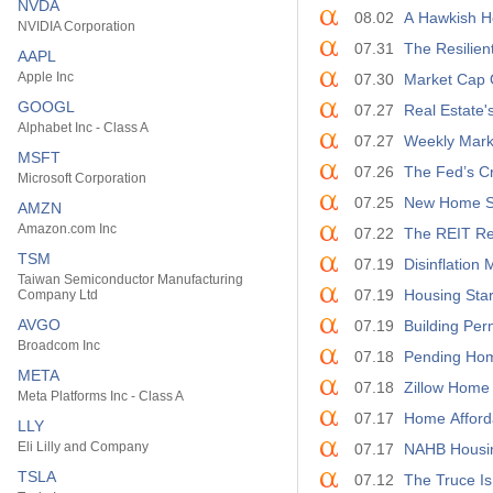
NVDA
08.02
A Hawkish H
NVIDIA Corporation
07.31
The Resilien
AAPL
Apple Inc
07.30
Market Cap 
GOOGL
07.27
Real Estate'
Alphabet Inc - Class A
07.27
Weekly Mark
MSFT
07.26
The Fed’s C
Microsoft Corporation
07.25
New Home Sa
AMZN
Amazon.com Inc
07.22
The REIT Re
TSM
07.19
Disinflation
Taiwan Semiconductor Manufacturing
07.19
Housing Sta
Company Ltd
AVGO
07.19
Building Per
Broadcom Inc
07.18
Pending Hom
META
07.18
Zillow Home 
Meta Platforms Inc - Class A
07.17
Home Afforda
LLY
Eli Lilly and Company
07.17
NAHB Housing
TSLA
07.12
The Truce I