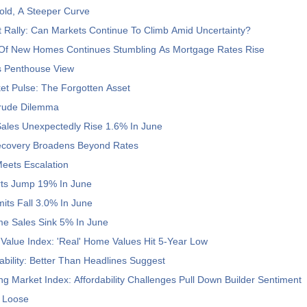
old, A Steeper Curve
t Rally: Can Markets Continue To Climb Amid Uncertainty?
Of New Homes Continues Stumbling As Mortgage Rates Rise
s Penthouse View
et Pulse: The Forgotten Asset
rude Dilemma
les Unexpectedly Rise 1.6% In June
covery Broadens Beyond Rates
 Meets Escalation
rts Jump 19% In June
mits Fall 3.0% In June
e Sales Sink 5% In June
Value Index: 'Real' Home Values Hit 5-Year Low
bility: Better Than Headlines Suggest
 Market Index: Affordability Challenges Pull Down Builder Sentiment
s Loose