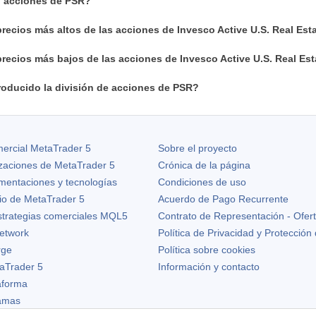
n acciones de PSR?
recios más altos de las acciones de Invesco Active U.S. Real Es
recios más bajos de las acciones de Invesco Active U.S. Real Es
oducido la división de acciones de PSR?
ercial MetaTrader 5
Sobre el proyecto
izaciones de
MetaTrader 5
Crónica de la página
ementaciones y tecnologías
Condiciones de uso
io de MetaTrader 5
Acuerdo de Pago Recurrente
strategias comerciales MQL5
Contrato de Representación - Ofer
etwork
Política de Privacidad y Protección
rge
Política sobre cookies
aTrader 5
Información y contacto
taforma
ramas