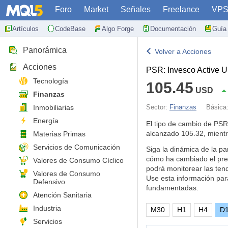
Foro
Market
Señales
Freelance
VP
Artículos
CodeBase
Algo Forge
Documentación
Guía 
Panorámica
Volver a Acciones
Acciones
PSR: Invesco Active U
Tecnología
105.45
USD
Finanzas
Inmobiliarias
Sector:
Finanzas
Básica
Energía
El tipo de cambio de PS
alcanzado 105.32, mient
Materias Primas
Servicios de Comunicación
Siga la dinámica de la pa
cómo ha cambiado el pre
Valores de Consumo Cíclico
podrá monitorear las ten
Valores de Consumo
Use esta información par
Defensivo
fundamentadas.
Atención Sanitaria
Industria
M30
H1
H4
D
Servicios