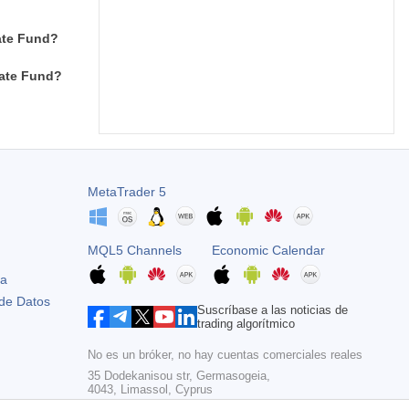
tate Fund?
tate Fund?
MetaTrader 5
MQL5 Channels
Economic Calendar
ta
 de Datos
Suscríbase a las noticias de
trading algorítmico
No es un bróker, no hay cuentas comerciales reales
35 Dodekanisou str, Germasogeia,
4043, Limassol, Cyprus