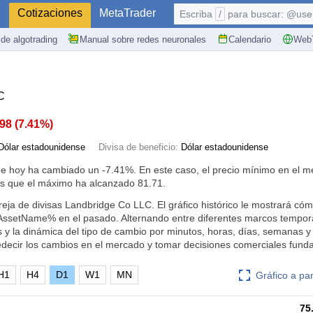
S
Cotizaciones
MetaTrader
Escriba
/
para buscar: @user,
de algotrading
Manual sobre redes neuronales
Calendario
WebT
C
.98
(
7.41%
)
Dólar estadounidense
Divisa de beneficio:
Dólar estadounidense
 de hoy ha cambiado un
-7.41%
. En este caso, el precio mínimo en el 
as que el máximo ha alcanzado 81.71.
reja de divisas Landbridge Co LLC. El gráfico histórico le mostrará có
AssetName% en el pasado. Alternando entre diferentes marcos tempor
s y la dinámica del tipo de cambio por minutos, horas, días, semanas 
edecir los cambios en el mercado y tomar decisiones comerciales fun
H1
H4
D1
W1
MN
Gráfico a pa
75