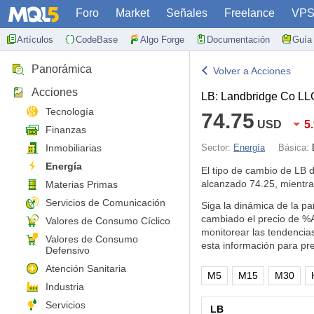
Foro
Market
Señales
Freelance
VP
Artículos
CodeBase
Algo Forge
Documentación
Guía 
Panorámica
Volver a Acciones
Acciones
LB: Landbridge Co LL
Tecnología
74.75
USD
5
Finanzas
Inmobiliarias
Sector:
Energía
Básica:
Energía
El tipo de cambio de LB
alcanzado 74.25, mientr
Materias Primas
Servicios de Comunicación
Siga la dinámica de la pa
cambiado el precio de %
Valores de Consumo Cíclico
monitorear las tendencia
Valores de Consumo
esta información para pr
Defensivo
Atención Sanitaria
M5
M15
M30
Industria
Servicios
LB