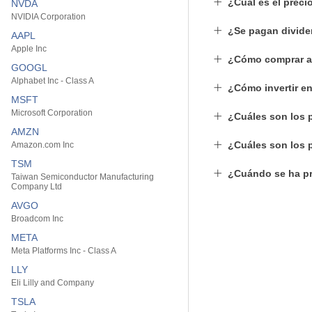
¿Cuál es el preci
NVDA
NVIDIA Corporation
¿Se pagan divid
AAPL
Apple Inc
¿Cómo comprar a
GOOGL
Alphabet Inc - Class A
¿Cómo invertir e
MSFT
Microsoft Corporation
¿Cuáles son los 
AMZN
¿Cuáles son los 
Amazon.com Inc
TSM
¿Cuándo se ha pr
Taiwan Semiconductor Manufacturing
Company Ltd
AVGO
Broadcom Inc
META
Meta Platforms Inc - Class A
LLY
Eli Lilly and Company
TSLA