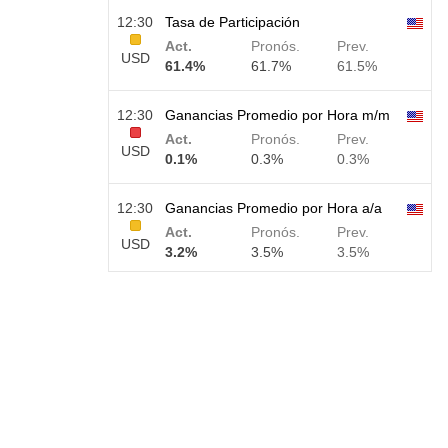
12:30
Tasa de Participación
Act.
Pronós.
Prev.
USD
61.4%
61.7%
61.5%
12:30
Ganancias Promedio por Hora m/m
Act.
Pronós.
Prev.
USD
0.1%
0.3%
0.3%
12:30
Ganancias Promedio por Hora a/a
Act.
Pronós.
Prev.
USD
3.2%
3.5%
3.5%
12:30
Nóminas no Agrícolas Privadas
Act.
Pronós.
Prev.
USD
30 K
40 K
30 K
12:30
U6 Tasa de Desempleo
Act.
Pronós.
Prev.
USD
7.9%
7.9%
7.9%