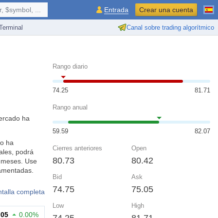
 $symbol, ...
Entrada
Crear una cuenta
erminal
Canal sobre trading algorítmico
Rango diario
74.25
81.71
Rango anual
mercado ha
59.59
82.07
mo ha
Cierres anteriores
Open
ales, podrá
80.73
80.42
y meses. Use
damentadas.
Bid
Ask
74.75
75.05
ntalla completa
Low
High
.05
0.00%