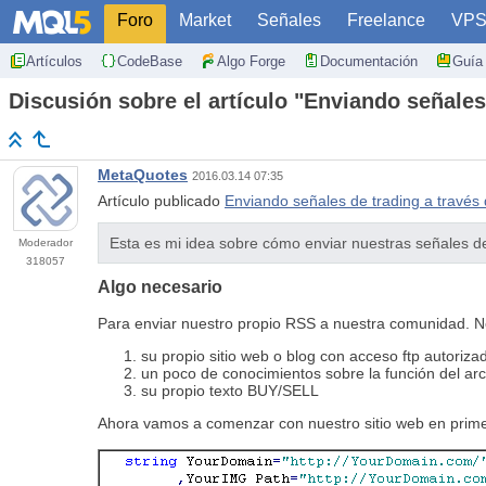
Foro
Market
Señales
Freelance
VP
Artículos
CodeBase
Algo Forge
Documentación
Guía 
Discusión sobre el artículo "Enviando señales
MetaQuotes
2016.03.14 07:35
Artículo publicado
Enviando señales de trading a través
Esta es mi idea sobre cómo enviar nuestras señales
Moderador
318057
Algo necesario
Para enviar nuestro propio RSS a nuestra comunidad. Ne
su propio sitio web o blog con acceso ftp autoriza
un poco de conocimientos sobre la función del ar
su propio texto BUY/SELL
Ahora vamos a comenzar con nuestro sitio web en prime