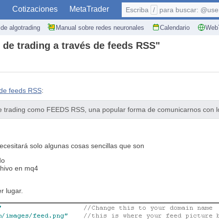
S
Cotizaciones
MetaTrader
Escriba
/
para buscar: @user,
de algotrading
Manual sobre redes neuronales
Calendario
WebT
 de trading a través de feeds RSS"
 de feeds RSS
:
 de trading como FEEDS RSS, una popular forma de comunicarnos con
cesitará solo algunas cosas sencillas que son
do
chivo en mq4
r lugar.