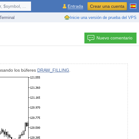
 $symbol, ...
Entrada
Crear una cuenta
erminal
Inicie una versión de prueba del VPS
Nuevo comentario
usando los búferes
DRAW_FILLING
.