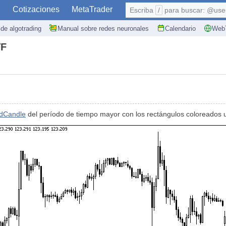
S
Cotizaciones
MetaTrader
Escriba
/
para buscar: @user,
de algotrading
Manual sobre redes neuronales
Calendario
WebT
TF
dCandle
del período de tiempo mayor con los rectángulos coloreados 