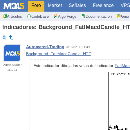
Foro
Market
Señales
Freelance
VP
Artículos
CodeBase
Algo Forge
Documentación
Guía 
Indicadores: Background_FatlMacdCandle_H
Automated-Trading
2016.02.03 11:49
Background_FatlMacdCandle_HTF
:
Administrador
Este indicador dibuja las velas del indicador
FatlMac
111724