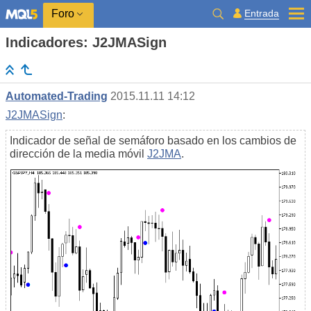
Entrada
Foro
Indicadores: J2JMASign
Automated-Trading
2015.11.11 14:12
J2JMASign
:
Indicador de señal de semáforo basado en los cambios de
dirección de la media móvil
J2JMA
.