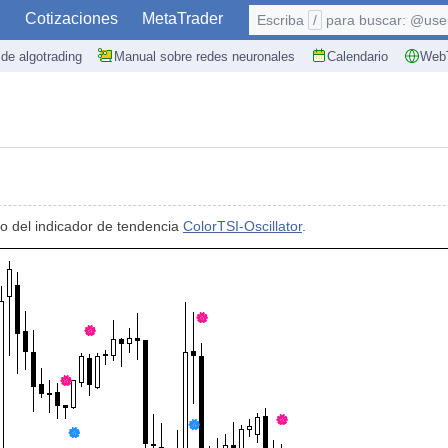
S
Cotizaciones
MetaTrader
Escriba
/
para buscar: @user,
de algotrading
Manual sobre redes neuronales
Calendario
WebT
mo del indicador de tendencia
ColorTSI-Oscillator
.