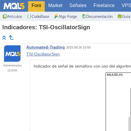
Foro
Market
Señales
Freelance
VP
Artículos
CodeBase
Algo Forge
Documentación
Guía 
Indicadores: TSI-OscillatorSign
Automated-Trading
2015.08.26 15:55
TSI-OscillatorSign
:
Administrador
Indicador de señal de semáforo con uso del algorit
111636