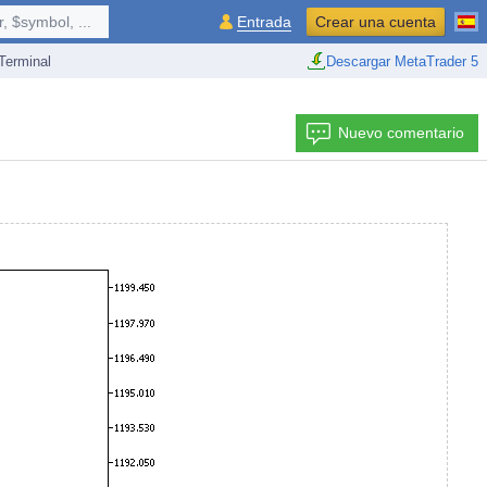
 $symbol, ...
Entrada
Crear una cuenta
erminal
Descargar MetaTrader 5
Nuevo comentario