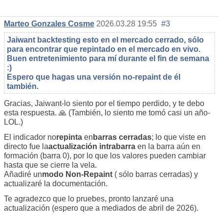
Marteo Gonzales Cosme
2026.03.28 19:55
#3
Jaiwant backtesting esto en el mercado cerrado, sólo
para encontrar que repintado en el mercado en vivo.
Buen entretenimiento para mí durante el fin de semana
:)
Espero que hagas una versión no-repaint de él
también.
Gracias, Jaiwant-lo siento por el tiempo perdido, y te debo
esta respuesta. 🙏 (También, lo siento me tomó casi un año-
LOL.)
El indicador no
repinta
en
barras cerradas
; lo que viste en
directo fue la
actualización intrabarra
en
la barra aún en
formación (barra 0), por lo que los valores pueden cambiar
hasta que se cierre la vela.
Añadiré un
modo Non-Repaint
(
sólo barras cerradas) y
actualizaré la documentación.
Te agradezco que lo pruebes, pronto lanzaré una
actualización (espero que a mediados de abril de 2026).